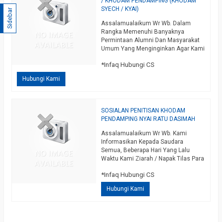
/ KHODAM PENDAMPING (KHODAM
SYECH / KYAI)
Sidebar
Assalamualaikum Wr Wb. Dalam
Rangka Memenuhi Banyaknya
Permintaan Alumni Dan Masyarakat
Umum Yang Menginginkan Agar Kami
Mengeluarkan Sosialan Untuk
*Infaq Hubungi CS
Penitisan Khodam Pendamping,
Dengan Mengucapkan
Hubungi Kami
Bismillahirrohmanirrohiim Pada Hari
Minggu Legi 21 Maret 2021 Kami
Keluarkan Sosialan Penitisan Khodam
Pendamping / Khodam Alam. Yang
SOSIALAN PENITISAN KHODAM
Dimaksud Khodam Dalam Uraian Ini
PENDAMPING NYAI RATU DASIMAH
Adalah Penjaga Yang Didatangkan
Dari Dunia Ghaib Untuk…
Assalamualaikum Wr Wb. Kami
selengkapnya
Informasikan Kepada Saudara
Semua, Beberapa Hari Yang Lalu
Waktu Kami Ziarah / Napak Tilas Para
Wali, Kami Mendapat Isyaroh Untuk
*Infaq Hubungi CS
Menitiskan Salah Satu Khodam Yang
Kami Miliki, Yaitu Khodam
Hubungi Kami
Pendamping Yang Bernama Nyai Ratu
Dasimah, Insya Allah Termasuk
Khodam Yang Sangat Sepuh
Setingkat Raja / Ratu, Yang