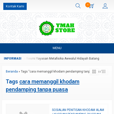
0
Kontak Kami
MENU
upakan Webstore Resmi Yayasan Metafisika Awwalul Hidayah Batang
Assal
Beranda
»
Tags "cara memanggil khodam pendamping tanpa puasa"
Tags
cara memanggil khodam
pendamping tanpa puasa
SOSIALAN PENITISAN KHODAM ALAM