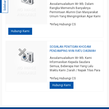
Sidebar
Assalamualaikum Wr Wb. Dalam
Rangka Memenuhi Banyaknya
Permintaan Alumni Dan Masyarakat
Umum Yang Menginginkan Agar Kami
Mengeluarkan Sosialan Untuk
*Infaq Hubungi CS
Penitisan Khodam Pendamping,
Dengan Mengucapkan
Hubungi Kami
Bismillahirrohmanirrohiim Pada Hari
Minggu Legi 21 Maret 2021 Kami
Keluarkan Sosialan Penitisan Khodam
Pendamping / Khodam Alam. Yang
SOSIALAN PENITISAN KHODAM
Dimaksud Khodam Dalam Uraian Ini
PENDAMPING NYAI RATU DASIMAH
Adalah Penjaga Yang Didatangkan
Dari Dunia Ghaib Untuk…
Assalamualaikum Wr Wb. Kami
selengkapnya
Informasikan Kepada Saudara
Semua, Beberapa Hari Yang Lalu
Waktu Kami Ziarah / Napak Tilas Para
Wali, Kami Mendapat Isyaroh Untuk
*Infaq Hubungi CS
Menitiskan Salah Satu Khodam Yang
Kami Miliki, Yaitu Khodam
Hubungi Kami
Pendamping Yang Bernama Nyai Ratu
Dasimah, Insya Allah Termasuk
Khodam Yang Sangat Sepuh
Setingkat Raja / Ratu, Yang
Merupakan Khodam Penguasa Bumi,
…
selengkapnya