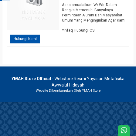
Assalamualaikum Wr Wb. Dalam
Rangka Memenuhi Banyaknya
Permintaan Alumni Dan Masyarakat
Umum Yang Menginginkan Agar Kami
Mengeluarkan Sosialan Untuk
*Infaq Hubungi CS
Penitisan Khodam Pendamping,
Dengan Mengucapkan
Hubungi Kami
Bismillahirrohmanirrohiim Pada Hari
Minggu Legi 21 Maret 2021 Kami
Keluarkan Sosialan Penitisan Khodam
Pendamping / Khodam Alam. Yang
Dimaksud Khodam Dalam Uraian Ini
Adalah Penjaga Yang Didatangkan
Dari Dunia Ghaib Untuk…
selengkapnya
YMAH Store Official
- Webstore Resmi Yayasan Metafisika
Awwalul Hidayah
Website Dikembangkan Oleh YMAH Store