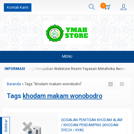
0
Kontak Kami
MENU
Di YMAH Store Yang Merupakan Webstore Resmi Yayasan Metafisika Awwalul Hi
Beranda
»
Tags "khodam makam wonobodro"
Tags
khodam makam wonobodro
SOSIALAN PENITISAN KHODAM ALAM
Sidebar
/ KHODAM PENDAMPING (KHODAM
SYECH / KYAI)