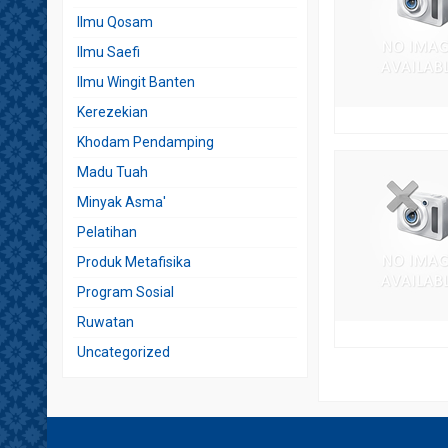
Ilmu Qosam
Ilmu Saefi
Ilmu Wingit Banten
Kerezekian
Khodam Pendamping
Madu Tuah
Minyak Asma'
Pelatihan
Produk Metafisika
Program Sosial
Ruwatan
Uncategorized
YMAH STORE OFFICIAL
Facebook