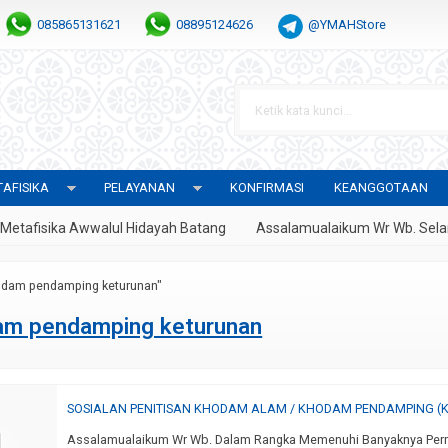
085865131621
08895124626
@YMAHStore
AFISIKA
PELAYANAN
KONFIRMASI
KEANGGOTAAN
afisika Awwalul Hidayah Batang
Assalamualaikum Wr Wb. Selamat
odam pendamping keturunan"
am pendamping keturunan
SOSIALAN PENITISAN KHODAM ALAM / KHODAM PENDAMPING (K
Assalamualaikum Wr Wb. Dalam Rangka Memenuhi Banyaknya Per