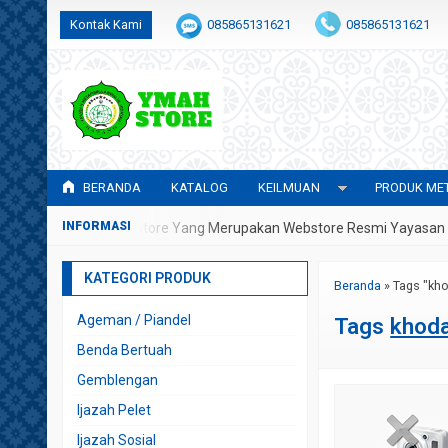
Kontak Kami
085865131621
085865131621
admin@awwalulhidayah.com
BERANDA
KATALOG
KEILMUAN
PRODUK MET
 Datang Di YMAH Store Yang Merupakan Webstore Resmi Yayasan Met
KATEGORI PRODUK
Beranda
»
Tags "kh
Ageman / Piandel
Tags
khod
Benda Bertuah
Gemblengan
Ijazah Pelet
Ijazah Sosial