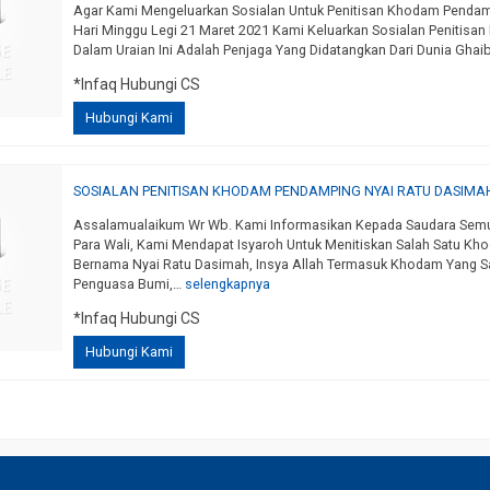
Agar Kami Mengeluarkan Sosialan Untuk Penitisan Khodam Pendam
Hari Minggu Legi 21 Maret 2021 Kami Keluarkan Sosialan Penit
Dalam Uraian Ini Adalah Penjaga Yang Didatangkan Dari Dunia Gha
*Infaq Hubungi CS
Hubungi Kami
SOSIALAN PENITISAN KHODAM PENDAMPING NYAI RATU DASIMA
Assalamualaikum Wr Wb. Kami Informasikan Kepada Saudara Semua,
Para Wali, Kami Mendapat Isyaroh Untuk Menitiskan Salah Satu Kh
Bernama Nyai Ratu Dasimah, Insya Allah Termasuk Khodam Yang S
Penguasa Bumi,…
selengkapnya
*Infaq Hubungi CS
Hubungi Kami