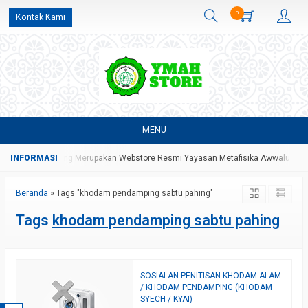
0
Kontak Kami
MENU
i YMAH Store Yang Merupakan Webstore Resmi Yayasan Metafisika Awwalul Hid
Beranda
»
Tags "khodam pendamping sabtu pahing"
Tags
khodam pendamping sabtu pahing
SOSIALAN PENITISAN KHODAM ALAM
/ KHODAM PENDAMPING (KHODAM
SYECH / KYAI)