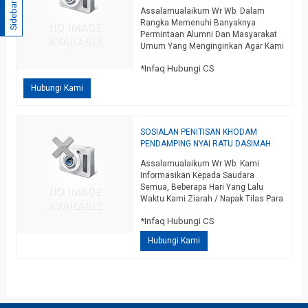
Sidebar
Assalamualaikum Wr Wb. Dalam
Rangka Memenuhi Banyaknya
Permintaan Alumni Dan Masyarakat
Umum Yang Menginginkan Agar Kami
Mengeluarkan Sosialan Untuk
*Infaq Hubungi CS
Penitisan Khodam Pendamping,
Dengan Mengucapkan
Hubungi Kami
Bismillahirrohmanirrohiim Pada Hari
Minggu Legi 21 Maret 2021 Kami
Keluarkan Sosialan Penitisan Khodam
Pendamping / Khodam Alam. Yang
SOSIALAN PENITISAN KHODAM
Dimaksud Khodam Dalam Uraian Ini
PENDAMPING NYAI RATU DASIMAH
Adalah Penjaga Yang Didatangkan
Dari Dunia Ghaib Untuk…
Assalamualaikum Wr Wb. Kami
selengkapnya
Informasikan Kepada Saudara
Semua, Beberapa Hari Yang Lalu
Waktu Kami Ziarah / Napak Tilas Para
Wali, Kami Mendapat Isyaroh Untuk
*Infaq Hubungi CS
Menitiskan Salah Satu Khodam Yang
Kami Miliki, Yaitu Khodam
Hubungi Kami
Pendamping Yang Bernama Nyai Ratu
Dasimah, Insya Allah Termasuk
Khodam Yang Sangat Sepuh
Setingkat Raja / Ratu, Yang
Merupakan Khodam Penguasa Bumi,
…
selengkapnya