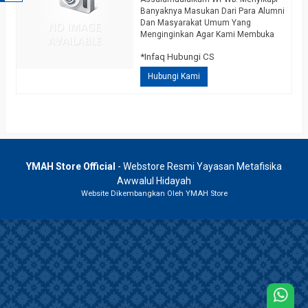
Banyaknya Masukan Dari Para Alumni
Dan Masyarakat Umum Yang
Menginginkan Agar Kami Membuka
Pengijazahan Untuk Ilmu Tarik
*Infaq Hubungi CS
Pusaka Secara Lengkap, Dengan
Mengharap Izin Dan Ridho Allah, Juga
Hubungi Kami
Mengharap Izin Dan Ridho Guru Kami
Berniat Mengijazahkan Ilmu Tarik
Pusaka Lengkap Yang Disusun Dalam
1 Kitab, Didalamnya Diterangkan
Secara Detail Dan Lengkap Disertai…
selengkapnya
YMAH Store Official
- Webstore Resmi Yayasan Metafisika
Awwalul Hidayah
Website Dikembangkan Oleh YMAH Store