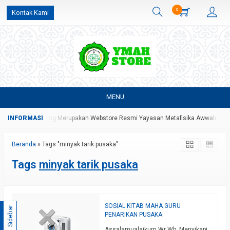
0
Kontak Kami
MENU
i YMAH Store Yang Merupakan Webstore Resmi Yayasan Metafisika Awwalul Hid
Beranda
»
Tags "minyak tarik pusaka"
Tags
minyak tarik pusaka
SOSIAL KITAB MAHA GURU
Sidebar
PENARIKAN PUSAKA
Assalamualaikum Wr Wb. Menyikapi