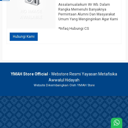
Assalamualaikum Wr Wb. Dalam
Rangka Memenuhi Banyaknya
Permintaan Alumni Dan Masyarakat
Umum Yang Menginginkan Agar Kami
Mengeluarkan Sosialan Untuk
*Infaq Hubungi CS
Penitisan Khodam Pendamping,
Dengan Mengucapkan
Hubungi Kami
Bismillahirrohmanirrohiim Pada Hari
Minggu Legi 21 Maret 2021 Kami
Keluarkan Sosialan Penitisan Khodam
Pendamping / Khodam Alam. Yang
Dimaksud Khodam Dalam Uraian Ini
Adalah Penjaga Yang Didatangkan
Dari Dunia Ghaib Untuk…
selengkapnya
YMAH Store Official
- Webstore Resmi Yayasan Metafisika
Awwalul Hidayah
Website Dikembangkan Oleh YMAH Store