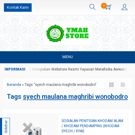
0
Kontak Kami
MENU
 YMAH Store Yang Merupakan Webstore Resmi Yayasan Metafisika Awwalul Hida
Beranda
»
Tags "syech maulana maghribi wonobodro"
Tags
syech maulana maghribi wonobodro
SOSIALAN PENITISAN KHODAM ALAM
Sidebar
/ KHODAM PENDAMPING (KHODAM
SYECH / KYAI)