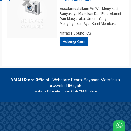
PENARIKAN PUSAKA
Assalamualaikum Wr Wb. Menyikapi
Banyaknya Masukan Dari Para Alumni
Dan Masyarakat Umum Yang
Menginginkan Agar Kami Membuka
Pengijazahan Untuk Ilmu Tarik
*Infaq Hubungi CS
Pusaka Secara Lengkap, Dengan
Mengharap Izin Dan Ridho Allah, Juga
Hubungi Kami
Mengharap Izin Dan Ridho Guru Kami
Berniat Mengijazahkan Ilmu Tarik
Pusaka Lengkap Yang Disusun Dalam
1 Kitab, Didalamnya Diterangkan
Secara Detail Dan Lengkap Disertai…
selengkapnya
YMAH Store Official
- Webstore Resmi Yayasan Metafisika
Awwalul Hidayah
Website Dikembangkan Oleh YMAH Store