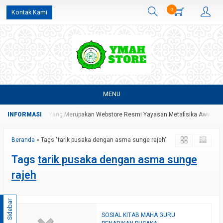
0
Kontak Kami
MENU
g Di YMAH Store Yang Merupakan Webstore Resmi Yayasan Metafisika Awwalul 
Beranda
»
Tags "tarik pusaka dengan asma sunge rajeh"
Tags
tarik pusaka dengan asma sunge
rajeh
Sidebar
SOSIAL KITAB MAHA GURU