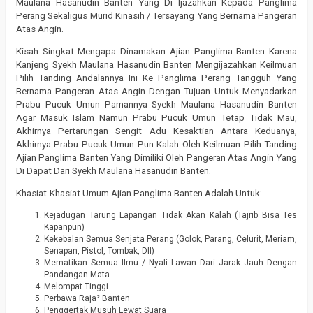
Maulana Hasanudin Banten Yang Di Ijazahkan Kepada Panglima
Perang Sekaligus Murid Kinasih / Tersayang Yang Bernama Pangeran
Atas Angin.
Kisah Singkat Mengapa Dinamakan Ajian Panglima Banten Karena
Kanjeng Syekh Maulana Hasanudin Banten Mengijazahkan Keilmuan
Pilih Tanding Andalannya Ini Ke Panglima Perang Tangguh Yang
Bernama Pangeran Atas Angin Dengan Tujuan Untuk Menyadarkan
Prabu Pucuk Umun Pamannya Syekh Maulana Hasanudin Banten
Agar Masuk Islam Namun Prabu Pucuk Umun Tetap Tidak Mau,
Akhirnya Pertarungan Sengit Adu Kesaktian Antara Keduanya,
Akhirnya Prabu Pucuk Umun Pun Kalah Oleh Keilmuan Pilih Tanding
Ajian Panglima Banten Yang Dimiliki Oleh Pangeran Atas Angin Yang
Di Dapat Dari Syekh Maulana Hasanudin Banten.
Khasiat-Khasiat Umum Ajian Panglima Banten Adalah Untuk:
Kejadugan Tarung Lapangan Tidak Akan Kalah (Tajrib Bisa Tes
Kapanpun)
Kekebalan Semua Senjata Perang (Golok, Parang, Celurit, Meriam,
Senapan, Pistol, Tombak, Dll)
Mematikan Semua Ilmu / Nyali Lawan Dari Jarak Jauh Dengan
Pandangan Mata
Melompat Tinggi
Perbawa Raja² Banten
Penggertak Musuh Lewat Suara