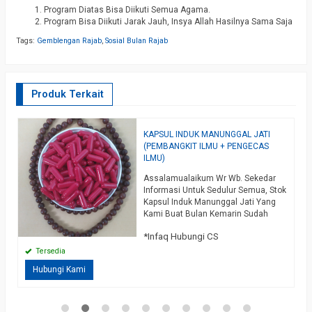
Program Diatas Bisa Diikuti Semua Agama.
Program Bisa Diikuti Jarak Jauh, Insya Allah Hasilnya Sama Saja
Tags:
Gemblengan Rajab
,
Sosial Bulan Rajab
Produk Terkait
Diskon
KAPSUL INDUK MANUNGGAL JATI
I
95%
(PEMBANGKIT ILMU + PENGECAS
R
ILMU)
ku
T
Assalamualaikum Wr Wb. Sekedar
K
Informasi Untuk Sedulur Semua, Stok
A
Kapsul Induk Manunggal Jati Yang
Q
R
n
Kami Buat Bulan Kemarin Sudah
S
Habis Dan Alhamdulillah Tadi Malam
Q
*Infaq Hubungi CS
Selasa Kliwon Bulan Sya’ban Guru
s
Besar YMAH Dibantu Para Dewan
Tersedia
Guru Dan Juga Dibantu Guru Sepuh
Hubungi Kami
a
Menyelesaikan Ritual Beberapa
Media Dan Juga Piranti, Diantaranya
Kapsul Induk Manunggal Jati, Kapsul
Rajah Dibuat…
selengkapnya