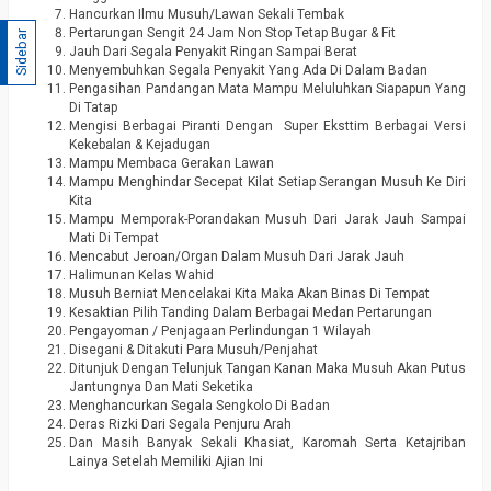
Hancurkan Ilmu Musuh/Lawan Sekali Tembak
Pertarungan Sengit 24 Jam Non Stop Tetap Bugar & Fit
Sidebar
Jauh Dari Segala Penyakit Ringan Sampai Berat
Menyembuhkan Segala Penyakit Yang Ada Di Dalam Badan
Pengasihan Pandangan Mata Mampu Meluluhkan Siapapun Yang
Di Tatap
Mengisi Berbagai Piranti Dengan Super Eksttim Berbagai Versi
Kekebalan & Kejadugan
Mampu Membaca Gerakan Lawan
Mampu Menghindar Secepat Kilat Setiap Serangan Musuh Ke Diri
Kita
Mampu Memporak-Porandakan Musuh Dari Jarak Jauh Sampai
Mati Di Tempat
Mencabut Jeroan/Organ Dalam Musuh Dari Jarak Jauh
Halimunan Kelas Wahid
Musuh Berniat Mencelakai Kita Maka Akan Binas Di Tempat
Kesaktian Pilih Tanding Dalam Berbagai Medan Pertarungan
Pengayoman / Penjagaan Perlindungan 1 Wilayah
Disegani & Ditakuti Para Musuh/Penjahat
Ditunjuk Dengan Telunjuk Tangan Kanan Maka Musuh Akan Putus
Jantungnya Dan Mati Seketika
Menghancurkan Segala Sengkolo Di Badan
Deras Rizki Dari Segala Penjuru Arah
Dan Masih Banyak Sekali Khasiat, Karomah Serta Ketajriban
Lainya Setelah Memiliki Ajian Ini