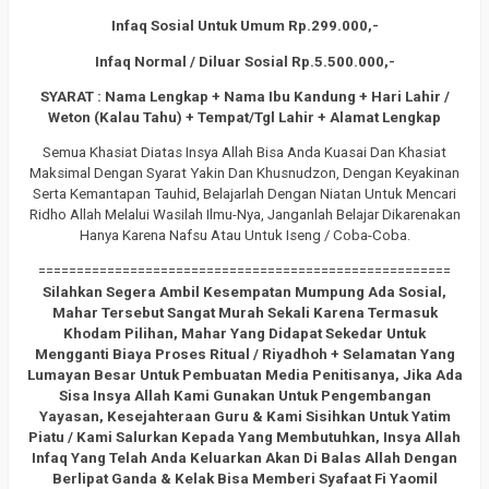
Infaq Sosial Untuk Umum Rp.299.000,-
Infaq Normal / Diluar Sosial Rp.5.500.000,-
SYARAT : Nama Lengkap + Nama Ibu Kandung + Hari Lahir /
Weton (Kalau Tahu) + Tempat/Tgl Lahir + Alamat Lengkap
Semua Khasiat Diatas Insya Allah Bisa Anda Kuasai Dan Khasiat
Maksimal Dengan Syarat Yakin Dan Khusnudzon, Dengan Keyakinan
Serta Kemantapan Tauhid, Belajarlah Dengan Niatan Untuk Mencari
Ridho Allah Melalui Wasilah Ilmu-Nya, Janganlah Belajar Dikarenakan
Hanya Karena Nafsu Atau Untuk Iseng / Coba-Coba.
======================================================
Silahkan Segera Ambil Kesempatan Mumpung Ada Sosial,
Mahar Tersebut Sangat Murah Sekali Karena Termasuk
Khodam Pilihan, Mahar Yang Didapat Sekedar Untuk
Mengganti Biaya Proses Ritual / Riyadhoh + Selamatan Yang
Lumayan Besar Untuk Pembuatan Media Penitisanya, Jika Ada
Sisa Insya Allah Kami Gunakan Untuk Pengembangan
Yayasan, Kesejahteraan Guru & Kami Sisihkan Untuk Yatim
Piatu / Kami Salurkan Kepada Yang Membutuhkan, Insya Allah
Infaq Yang Telah Anda Keluarkan Akan Di Balas Allah Dengan
Berlipat Ganda & Kelak Bisa Memberi Syafaat Fi Yaomil