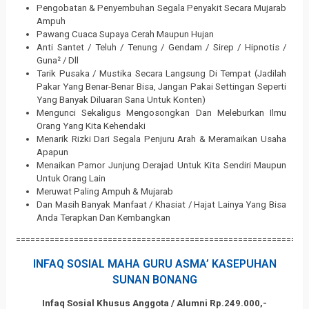
Pengobatan & Penyembuhan Segala Penyakit Secara Mujarab
Ampuh
Pawang Cuaca Supaya Cerah Maupun Hujan
Anti Santet / Teluh / Tenung / Gendam / Sirep / Hipnotis /
Guna² / Dll
Tarik Pusaka / Mustika Secara Langsung Di Tempat (Jadilah
Pakar Yang Benar-Benar Bisa, Jangan Pakai Settingan Seperti
Yang Banyak Diluaran Sana Untuk Konten)
Mengunci Sekaligus Mengosongkan Dan Meleburkan Ilmu
Orang Yang Kita Kehendaki
Menarik Rizki Dari Segala Penjuru Arah & Meramaikan Usaha
Apapun
Menaikan Pamor Junjung Derajad Untuk Kita Sendiri Maupun
Untuk Orang Lain
Meruwat Paling Ampuh & Mujarab
Dan Masih Banyak Manfaat / Khasiat / Hajat Lainya Yang Bisa
Anda Terapkan Dan Kembangkan
============================================================
INFAQ SOSIAL MAHA GURU ASMA’ KASEPUHAN
SUNAN BONANG
Infaq Sosial Khusus Anggota / Alumni Rp.249.000,-