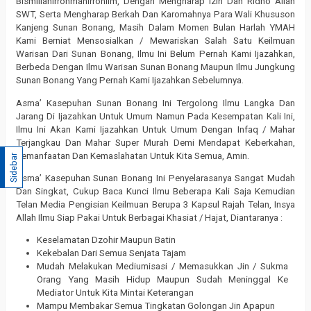
Bismillahirrohmanirrohiim, Dengan Mengharap Izin Dan Ridho Allah
SWT, Serta Mengharap Berkah Dan Karomahnya Para Wali Khususon
Kanjeng Sunan Bonang, Masih Dalam Momen Bulan Harlah YMAH
Kami Berniat Mensosialkan / Mewariskan Salah Satu Keilmuan
Warisan Dari Sunan Bonang, Ilmu Ini Belum Pernah Kami Ijazahkan,
Berbeda Dengan Ilmu Warisan Sunan Bonang Maupun Ilmu Jungkung
Sunan Bonang Yang Pernah Kami Ijazahkan Sebelumnya.
Asma’ Kasepuhan Sunan Bonang Ini Tergolong Ilmu Langka Dan
Jarang Di Ijazahkan Untuk Umum Namun Pada Kesempatan Kali Ini,
Ilmu Ini Akan Kami Ijazahkan Untuk Umum Dengan Infaq / Mahar
Terjangkau Dan Mahar Super Murah Demi Mendapat Keberkahan,
Kemanfaatan Dan Kemaslahatan Untuk Kita Semua, Amin.
Sidebar
Asma’ Kasepuhan Sunan Bonang Ini Penyelarasanya Sangat Mudah
Dan Singkat, Cukup Baca Kunci Ilmu Beberapa Kali Saja Kemudian
Telan Media Pengisian Keilmuan Berupa 3 Kapsul Rajah Telan, Insya
Allah Ilmu Siap Pakai Untuk Berbagai Khasiat / Hajat, Diantaranya :
Keselamatan Dzohir Maupun Batin
Kekebalan Dari Semua Senjata Tajam
Mudah Melakukan Mediumisasi / Memasukkan Jin / Sukma
Orang Yang Masih Hidup Maupun Sudah Meninggal Ke
Mediator Untuk Kita Mintai Keterangan
Mampu Membakar Semua Tingkatan Golongan Jin Apapun