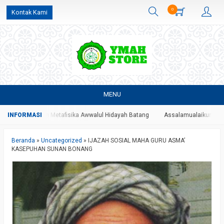
0
Kontak Kami
MENU
esmi Yayasan Metafisika Awwalul Hidayah Batang
Assalamualaikum Wr Wb.
Beranda
»
Uncategorized
»
IJAZAH SOSIAL MAHA GURU ASMA’
KASEPUHAN SUNAN BONANG