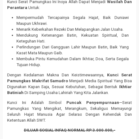
Kunci Serat Pamungkas Ini Insya Allah Dapat Menjadi
Wasilah Dan
Perantara
Untuk:
Mempermudah Tercapainya Segala Hajat, Baik Duniawi
Maupun Ukhrawi.
Menarik Keberkahan Rezeki Dan Melapangkan Jalan Usaha.
Mendukung Ketenangan Batin, Kekuatan Spiritual, Dan
Keteguhan Hati.
Perlindungan Dari Gangguan Lahir Maupun Batin, Baik Yang
Kasat Mata Maupun Gaib.
Membuka Pintu Kemudahan Dalam Ikhtiar, Doa, Serta Segala
Tujuan Hidup.
Dengan Kedalaman Makna Dan Keistimewaannya,
Kunci Serat
Pamungkas Makrifat Samudro
Menjadi Media Spiritual Yang Bisa
Digunakan Kapan Saja, Sesuai Kebutuhan, Sebagai Bentuk
Ikhtiar
Batiniah
Di Samping Usaha Lahiriah Yang Kita Jalankan.
Kunci Ini Adalah Simbol
Puncak Penyempurnaan
—Serat
Pamungkas Yang Mengikat, Merangkum, Sekaligus Memayungi
Seluruh Hajat Manusia Agar Selaras Dengan Kehendak Dan
Ketentuan Allah SWT.
DILUAR SOSIAL INFAQ NORMAL RP.3.000.000,-