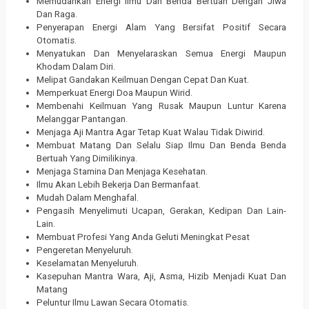
Memudahkan Energi Ilmu Dan Benda Bertuah Dengan Jiwa
Dan Raga.
Penyerapan Energi Alam Yang Bersifat Positif Secara
Otomatis.
Menyatukan Dan Menyelaraskan Semua Energi Maupun
Khodam Dalam Diri.
Melipat Gandakan Keilmuan Dengan Cepat Dan Kuat.
Memperkuat Energi Doa Maupun Wirid.
Membenahi Keilmuan Yang Rusak Maupun Luntur Karena
Melanggar Pantangan.
Menjaga Aji Mantra Agar Tetap Kuat Walau Tidak Diwirid.
Membuat Matang Dan Selalu Siap Ilmu Dan Benda Benda
Bertuah Yang Dimilikinya.
Menjaga Stamina Dan Menjaga Kesehatan.
Ilmu Akan Lebih Bekerja Dan Bermanfaat.
Mudah Dalam Menghafal.
Pengasih Menyelimuti Ucapan, Gerakan, Kedipan Dan Lain-
Lain.
Membuat Profesi Yang Anda Geluti Meningkat Pesat
Pengeretan Menyeluruh.
Keselamatan Menyeluruh.
Kasepuhan Mantra Wara, Aji, Asma, Hizib Menjadi Kuat Dan
Matang
Peluntur Ilmu Lawan Secara Otomatis.