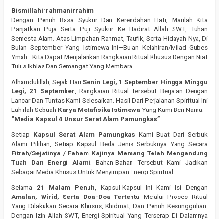
Bismillahirrahmanirrahim
Dengan Penuh Rasa Syukur Dan Kerendahan Hati, Marilah Kita
Panjatkan Puja Serta Puji Syukur Ke Hadirat Allah SWT, Tuhan
Semesta Alam. Atas Limpahan Rahmat, Taufik, Serta Hidayah-Nya, Di
Bulan September Yang Istimewa Ini—Bulan Kelahiran/Milad Gubes
Ymah—Kita Dapat Menjalankan Rangkaian Ritual Khusus Dengan Niat
Tulus Ikhlas Dan Semangat Yang Membara.
Alhamdulillah, Sejak Hari
Senin Legi, 1 September Hingga Minggu
Legi, 21 September
, Rangkaian Ritual Tersebut Berjalan Dengan
Lancar Dan Tuntas Kami Selesaikan. Hasil Dari Perjalanan Spiritual Ini
Lahirlah Sebuah
Karya Metafisika Istimewa
Yang Kami Beri Nama:
“Media Kapsul 4 Unsur Serat Alam Pamungkas”
.
Setiap
Kapsul Serat Alam Pamungkas
Kami Buat Dari Serbuk
Alami Pilihan, Setiap Kapsul Beda Jenis Serbuknya Yang Secara
Fitrah/Sejatinya / Faham Kajinya Memang Telah Mengandung
Tuah Dan Energi Alami
. Bahan-Bahan Tersebut Kami Jadikan
Sebagai Media Khusus Untuk Menyimpan Energi Spiritual.
Selama
21 Malam Penuh
, Kapsul-Kapsul Ini Kami Isi Dengan
Amalan, Wirid, Serta Doa-Doa Tertentu
Melalui Proses Ritual
Yang Dilakukan Secara Khusus, Khidmat, Dan Penuh Kesungguhan.
Dengan Izin Allah SWT, Energi Spiritual Yang Terserap Di Dalamnya