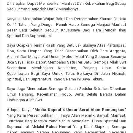
Diharapkan Dapat Memberikan Manfaat Dan Keberkahan Bagi Setiap
Sedulur Yang Berjodoh Untuk Memilikinya.
Karya Ini Merupakan Wujud Bakti Dan Persembahan Khusus Di Usia
Ke-41 Tahun, Yang Dengan Penuh Harap Semoga Menjadi Manfaat
Besar Bagi Seluruh Sedulur, Khususnya Bagi Para Pencari Ilmu
Spiritual Dan Supranatural.
Saya Ucapkan Terima Kasih Yang Setulus-Tulusnya Atas Partisipasi,
Doa, Serta Ucapan Yang Telah Disampaikan Oleh Para Anggota,
Alumni, Dan Masyarakat Umum. Mohon Maaf Yang Sebesar-Besarnya
Jika Saya Tidak Dapat Membalas Satu Per Satu. Semoga Allah Swt
Senantiasa Memberikan Kesehatan, Panjang Umur, Serta
Kesempatan Bagi Saya Untuk Terus Berkarya Di Jalan Hikmah,
Spiritual, Dan Supranatural Yang Selama Ini Saya Tekuni.
Saya Juga Mendoakan Semoga Seluruh Sedulur Sekalian Diberikan
Umur Panjang, Keberkahan Hidup, Serta Selalu Berada Dalam
Lindungan Allah Swt.
Adapun Karya
“Media Kapsul 4 Unsur Serat Alam Pamungkas”
Yang Kami Persembahkan Ini, Insya Allah Memiliki Banyak Manfaat,
Terutama Bagi Mereka Yang Serius Mendalami Dunia Spiritual Dan
Supranatural. Melalui
Paket Hemat
Yang Kami Siapkan, Semoga
Dapat Menjadi Sarana Penunjang Yang Bermanfaat, Sekaligus