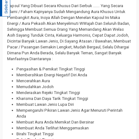
Sidebar
Kapsul Yang Dibuat Secara Khusus Dari Serbuk ……. Yang Secara
Alami / Faham Kajinyanya Sudah Mengandung Aura Khusus Untuk
Pembangkit Aura, Insya Allah Dengan Menelan Kapsul Ini Maka
Energi / Aura Pekasih Akan Menyelimuti WWajah Dan Seluruh Badan,
Sehingga Membuat Semua Orang Yang Memandang Akan Welas
Asih Sayang Tunduk Cinta, Keluarga Harmonis, Cepat Dapat Jodoh,
Dicintai Banyak Lawan Jenis, Di Sayang Atasan / Bawahan, Membuat
Pacar / Pasangan Semakin Lengket, Mudah Bergaul, Selalu Dihargai
Dimana Pun Anda Berada, Selalu Banyak Teman, Sangat Banyak
Manfaatnya Diantaranya :
Pengasihan & Pemikat Tingkat Tinggi
Membersihkan Energi Negatif Diri Anda
Mencerahkan Aura
Memudahkan Jodoh
Menderaskan Rejeki Tingkat Tinggi
Kharisma Dan Daya Tarik Tingkat Tinggi
Membuat Lawan Jenis Lupa Diri
Mempengaruhi Pikiran Lawan Jenis Agar Menuruti Perintah
Anda
Membuat Aura Anda Memikat Dan Bersinar
Membuat Anda Terlihat Menggemaskan
Birahi Tingkat Tinggi