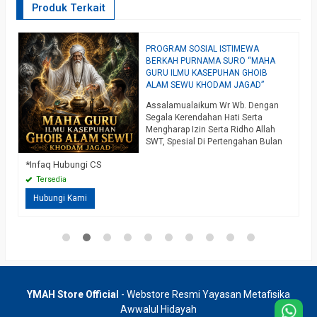
Produk Terkait
PROGRAM SOSIAL ISTIMEWA
P
BERKAH PURNAMA SURO “MAHA
J
GURU ILMU KASEPUHAN GHOIB
A
ALAM SEWU KHODAM JAGAD”
B
Assalamualaikum Wr Wb. Dengan
J
Segala Kerendahan Hati Serta
J
Mengharap Izin Serta Ridho Allah
S
*
SWT, Spesial Di Pertengahan Bulan
P
Suro / Purnama Suro Kami Berniat
P
*Infaq Hubungi CS
Di
Mewariskan Salah Satu Ilmu Rahasia
Kasepuhan Yaitu Maha Guru
Tersedia
Kasepuhan Ghoib Alam Sewu
Hubungi Kami
Khodam Jagad, Ilmu Wingit Dan
Extrim Pamungkas Dari Keilmuan
Jalur Perkhodaman, Merupakan
Kunci Keilmuan Khusus Untuk
Pemasukan Dan…
selengkapnya
YMAH Store Official
- Webstore Resmi Yayasan Metafisika
Awwalul Hidayah