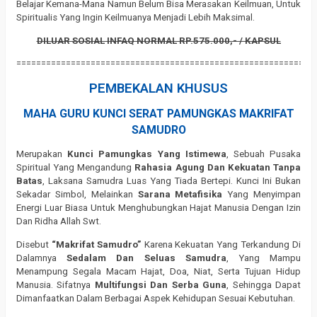
Belajar Kemana-Mana Namun Belum Bisa Merasakan Keilmuan, Untuk
Spiritualis Yang Ingin Keilmuanya Menjadi Lebih Maksimal.
DILUAR SOSIAL INFAQ NORMAL RP.575.000,- / KAPSUL
============================================================
PEMBEKALAN KHUSUS
MAHA GURU KUNCI SERAT PAMUNGKAS MAKRIFAT
SAMUDRO
Merupakan
Kunci Pamungkas Yang Istimewa
, Sebuah Pusaka
Spiritual Yang Mengandung
Rahasia Agung Dan Kekuatan Tanpa
Batas
, Laksana Samudra Luas Yang Tiada Bertepi. Kunci Ini Bukan
Sekadar Simbol, Melainkan
Sarana Metafisika
Yang Menyimpan
Energi Luar Biasa Untuk Menghubungkan Hajat Manusia Dengan Izin
Dan Ridha Allah Swt.
Disebut
“Makrifat Samudro”
Karena Kekuatan Yang Terkandung Di
Dalamnya
Sedalam Dan Seluas Samudra
, Yang Mampu
Menampung Segala Macam Hajat, Doa, Niat, Serta Tujuan Hidup
Manusia. Sifatnya
Multifungsi Dan Serba Guna
, Sehingga Dapat
Dimanfaatkan Dalam Berbagai Aspek Kehidupan Sesuai Kebutuhan.