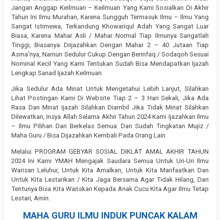
Jangan Anggap Keilmuan – Keilmuan Yang Kami Sosialkan Di Akhir
Tahun Ini Ilmu Murahan, Karena Sungguh Termasuk Ilmu – Ilmu Yang
Sangat Istimewa, Terkandung Khowariqul Adah Yang Sangat Luar
Biasa, Karena Mahar Asli / Mahar Normal Tiap Ilmunya Sangatlah
Tinggi, Biasanya Diijazahkan Dengan Mahar 2 – 40 Jutaan Tiap
Asma’nya, Namun Sedulur Cukup Dengan Berinfaq / Sodaqoh Sesuai
Nominal Kecil Yang Kami Tentukan Sudah Bisa Mendapatkan Ijazah
Lengkap Sanad Ijazah Keilmuan.
Jika Sedulur Ada Minat Untuk Mengetahui Lebih Lanjut, Silahkan
Lihat Postingan Kami Di Website Tiap 2 – 3 Hari Sekali, Jika Ada
Rasa Dan Minat Ijazah Silahkan Diambil Jika Tidak Minat Silahkan
Dilewatkan, Insya Allah Selama Akhir Tahun 2024 Kami Ijazahkan Ilmu
– Ilmu Pilihan Dan Berkelas Semua. Dan Sudah Tingkatan Mujiz /
Maha Guru / Bisa Dijazahkan Kembali Pada Orang Lain.
Melalui PROGRAM GEBYAR SOSIAL DIKLAT AMAL AKHIR TAHUN
2024 Ini Kami YMAH Mengajak Saudara Semua Untuk Uri-Uri Ilmu
Warisan Leluhur, Untuk Kita Amalkan, Untuk Kita Manfaatkan Dan
Untuk Kita Lestarikan / Kita Jaga Bersama Agar Tidak Hilang, Dan
Tentunya Bisa Kita Wariskan Kepada Anak Cucu Kita Agar Ilmu Tetap
Lestari, Amin.
MAHA GURU ILMU INDUK PUNCAK KALAM