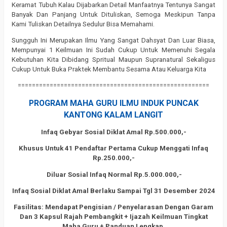
Keramat Tubuh Kalau Dijabarkan Detail Manfaatnya Tentunya Sangat
Banyak Dan Panjang Untuk Dituliskan, Semoga Meskipun Tanpa
Kami Tuliskan Detailnya Sedulur Bisa Memahami.
Sungguh Ini Merupakan Ilmu Yang Sangat Dahsyat Dan Luar Biasa,
Mempunyai 1 Keilmuan Ini Sudah Cukup Untuk Memenuhi Segala
Kebutuhan Kita Dibidang Spritual Maupun Supranatural Sekaligus
Cukup Untuk Buka Praktek Membantu Sesama Atau Keluarga Kita
======================================================
PROGRAM
MAHA GURU ILMU INDUK PUNCAK
KANTONG KALAM LANGIT
Infaq Gebyar Sosial Diklat Amal Rp.500.000,-
Khusus Untuk 41 Pendaftar Pertama Cukup Menggati Infaq
Rp.250.000,-
Diluar Sosial Infaq Normal Rp.5.000.000,-
Infaq Sosial Diklat Amal Berlaku Sampai Tgl 31 Desember 2024
Fasilitas: Mendapat Pengisian / Penyelarasan Dengan Garam
Dan 3 Kapsul Rajah Pembangkit + Ijazah Keilmuan Tingkat
Maha Guru + Panduan Lengkap.