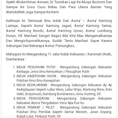
Syekh Abdurohman Asnawi, Di Turunkan Lagi Ke Abuya Bustomi Dan
Sampai Ke Cucu Cucu Beliau Dan Para Ulama Banten Yang
Alamdulillah Juga Sampai Ke Kami
Keilmuan Ini Termasuk Ilmu Induk Dari Asma’ – Asma’ Kantong
Lainnya, Seperti Asma’ Kantong Jagad, Asma’ Kantong Semar,
Asma’ Kantong Bondo, Asma’ Kantong Qorun, Asma’ Lumbung
Dunyo, Dll. Manfaat Sangat Bagus Bila Kita Mau Mengamalkannya
Dan Mengistiqomahkannya, Sudah Tentu Manfaat Super Karena
Gabungan Dari Beberapa Asma’ Pamungkas,
Mahaguru Ini Mengandung 11 Jalur Induk Kekuatan / Karomah Ghaib,
Diantaranya :
INDUK PESUGIHAN PUTIH : Mengandung Gabungan Kekuatan
Berbagai Jenis Ilmu Kerezekian / Pesugihan Putih
INDUK KASEPUHAN GHOIB : Mengandung Gabungan Kekuatan
Puluhan Ilmu Ilmu Kasepuhan.
INDUK KEDIKJAYAAN : Mengandung Gabungan Kekuatan Aji Aji
Kedigdayaan Seperti Lebur Wesi, Lebur Wojo, Klontong Wesi, Kolo
Sekti, Brojomusti, Bandung Bondowoso, Ismu Gunting, Dll.
INDUK PENGOBATAN : Mengandung Gabungan Kekuatan
Kekuatan Asma’ Pengobatan Versi Apa Pun Itu.
INDUK PEMIKAT / PELET : Mengandung Gabungan Kekuatan
Puluhan Ilmu Pemikat Seperti Semar Mesem, Jaran Goyang,
Bubuk Lulut, Perkutut Putih, Dll