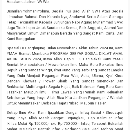
Assalamualaikum Wr Wb.
Bismillahirrohmanirrohiim. Segala Puji Bagi Allah SWT Atas Segala
Limpahan Rahmat Dan Karunia-Nya, Sholawat Serta Salam Semoga
Tetap Tercurahkan Kepada Junjungan Nabi Agung Muhammad SAW,
Juga Tidak Lupa Untuk Saudaraku Semua, Baik Anggota, Alumni Dan
Masyarakat Umum Dimanapun Berada Yang Sangat Kami Cintai Dan
Kami Banggakan.
Spesial Di Penghujung Bulan November / Akhir Tahun 2024 Ini, Kami
YMAH Berniat Membuka PROGRAM GEBYAR SOSIAL DIKLAT AMAL
AKHIR TAHUN 2024, Insya Allah Tiap 2 – 3 Hari Sekali Kami YMAH
Berniat Mensosialkan / Mewariskan Ilmu Maha Guru Berkelas, Ilmu
Sepuh Yang Sangat Wingit, Ilmu Kuno Yang Terbilang Sangat Langka
Yang Dulu Menjadi Pegangan Para Wali, Aulia, Ulama, Kyai Khos
Dengan Khowas / Power Ghaib Yang Sangat Sinengker Dan
Berkhasiat Multifungsi / Segala Hajat, Baik Keilmuan Yang Baru Kami
Ijazahkan Maupun Ilmu – Ilmu Lawas Yang Pernah Kami Keluarkan
Sebelumya Yang Insya Allah Bisa Kita Jadikan Pegangan / Wasilah
Untuk Menuntaskan Berbagai Hajat Pribadi Maupun Pasien.
Setiap Ilmu Akan Kami Ijazahkan Dengan Infaq Sosial / Shodaqoh
Yang Insya Allah Masih Sangat Terjangkau, Tiap Keilmuan Infaq
Ikhlas Mulai Rp.150.000,- s/d Rp.750.000,-, Infaq Tersebut Bukanlah
Mahar, Melainkan Bentuk Infaq / Sodaqoh Saja, Jadi Mohon Maaf