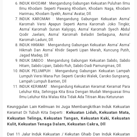
INDUK KHODAM : Mengandung Gabungan Kekuatan Puluhan Ilmu
Ilmu Khodam Seperti Pawang Khodam, Khodam Naga, Khodam
Harimau, Khodam Syekh, Asma’ Avatar, Dll.
INDUK KAROMAH : Mengandung Gabungan Kekuatan Asma’
Karomah Versi Apapun Seperti Asma Karomah Joko Tingkir,
Asma’ Karomah Sunan Kalijogo, Asma’ Karomah Syech Abdul
Qodir Jaelani, Asma’ Karomah Beladiri Serbaguna, Asma’
Karomah Laduni, Dll.
INDUK HIKMAH : Mengandung Gabungan Kekuatan Asma’ Asma’
Hikmah Dan Asma’ Khidir Seperti Lipan Merah, Kuncung Putih,
Jagad Madep, Dll
INDUK SABDO : Mengandung Gabungan Kekuatan Sabdo, Sabdo
Hitam, Sabdo Lipan, Sabdo Ruh, Sabdo Dadi Pamungmas, Dll.
INDUK PELUMPUH : Mengandung Gabungan Kekuatan Lampah
Lumpuh Versi Mana Pun Seperti Caroko Walek, Caroko Sungsang,
Lampah Lumpuh Banten, Dll
INDUK KERAMAT : Mengandung Kekuatan Keramat Keramat Para
Leluhur Kita, Sehingga Kita Bisa Dengan Mudah Menguasai Ilmu
Ilmu Leluhur Kita Walau Kita Tidak Ada Titisan Atau Keturunan
Keunggulan Lain Keilmuan Ini Juga Membangkitkan Induk Kekuatan
Keramat Di Tubuh Kita Seperti :
Kekuatan Lidah, Kekuatan Mata,
Kekuatan Telinga, Kekuatan Tangan, Kekuatan Kaki, Kekuatan
Kulit, Kekuatan Tenaga Dalam, Kekuatan Cakra, Dll
Dari 11 Jalur Induk Kekuatan / Kekutan Ghaib Dan Induk Kekuatan