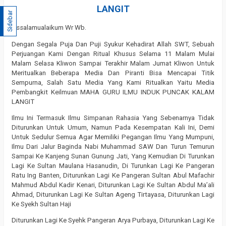
LANGIT
Sidebar
Assalamualaikum Wr Wb.
Dengan Segala Puja Dan Puji Syukur Kehadirat Allah SWT, Sebuah
Perjuangan Kami Dengan Ritual Khusus Selama 11 Malam Mulai
Malam Selasa Kliwon Sampai Terakhir Malam Jumat Kliwon Untuk
Meritualkan Beberapa Media Dan Piranti Bisa Mencapai Titik
Sempurna, Salah Satu Media Yang Kami Ritualkan Yaitu Media
Pembangkit Keilmuan MAHA GURU ILMU INDUK PUNCAK KALAM
LANGIT
Ilmu Ini Termasuk Ilmu Simpanan Rahasia Yang Sebenarnya Tidak
Diturunkan Untuk Umum, Namun Pada Kesempatan Kali Ini, Demi
Untuk Sedulur Semua Agar Memiliki Pegangan Ilmu Yang Mumpuni,
Ilmu Dari Jalur Baginda Nabi Muhammad SAW Dan Turun Temurun
Sampai Ke Kanjeng Sunan Gunung Jati, Yang Kemudian Di Turunkan
Lagi Ke Sultan Maulana Hasanudin, Di Turunkan Lagi Ke Pangeran
Ratu Ing Banten, Diturunkan Lagi Ke Pangeran Sultan Abul Mafachir
Mahmud Abdul Kadir Kenari, Diturunkan Lagi Ke Sultan Abdul Ma’ali
Ahmad, Diturunkan Lagi Ke Sultan Ageng Tirtayasa, Diturunkan Lagi
Ke Syekh Sultan Haji
Diturunkan Lagi Ke Syehk Pangeran Arya Purbaya, Diturunkan Lagi Ke