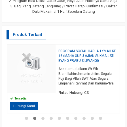
2. Program Bisa Diikuti Jarak Jauh, Insya Allah Hasilnya Sama Saja.
3. Bagi Yang Datang Langsung / Privat Harap Konfirmasi / Daftar
Dulu Maksimal 1 Hari Sebelum Datang
Produk Terkait
PROGRAM SOSIAL HARLAH YMAH KE-
M
U
16 (MAHA GURU AJIAN SUKMA JATI
M
EYANG PRABU SILIWANGI)
A
a
Assalamualaikum Wr Wb.
B
Bismillahirrohmanirrohiim. Segala
M
Puji Bagi Allah SWT Atas Segala
M
Limpahan Rahmat Dan Karunia-Nya,
R
*
Juga Sholawat Serta Salam Semoga
B
*Infaq Hubungi CS
Tetap Tercurahkan Kepada
K
Junjungan Nabi Agung Muhammad
I
Tersedia
SAW, Alhamdulillah Wa Syukurillah,
Hubungi Kami
n
Sejak Awal Kami Mulai Praktek
Sekitar Tahun 2004, Dan Pada Awal
u
Tahun 2006 Kami Merintis Dan
Mendirikan Lembaga Perguruan /
Padepokan Mustika Karomah Langit,