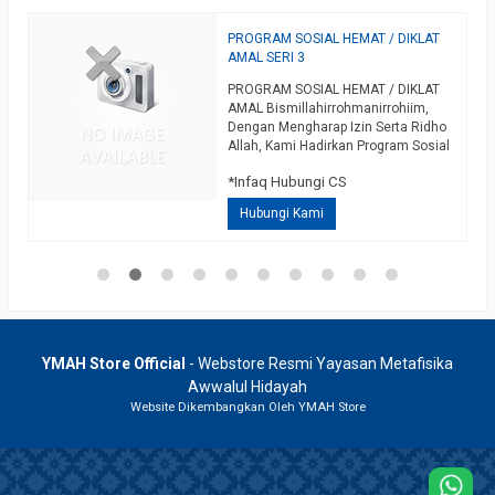
,
PROGRAM SOSIAL HEMAT / DIKLAT
K
AMAL SERI 3
K
PROGRAM SOSIAL HEMAT / DIKLAT
T
AMAL Bismillahirrohmanirrohiim,
R
A
Dengan Mengharap Izin Serta Ridho
Y
g
Allah, Kami Hadirkan Program Sosial
H
*
al
Hemat / Diklat Amal, Dengan
S
*Infaq Hubungi CS
am
Mengijazahkan Keilmuan-Keilmuan
‘
Pilihan Yang Insya Allah Sangat
Hubungi Kami
Dibutuhkan Di Masyarakat Dengan
ah
Infaq Sosial Yang Sangat Terjangkau,
Semoga Dengan Hadirnya Program
Ini Bisa Membantu Saudara Semua
Untuk Wasilah / Mengatasi Berbagai
Hajat Pribadi Maupun…
selengkapnya
YMAH Store Official
- Webstore Resmi Yayasan Metafisika
Awwalul Hidayah
Website Dikembangkan Oleh YMAH Store