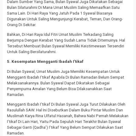
Dalam Sumber Yang Sama, Bulan Syawal Juga Dikatakan Sebagai
Bulan Silaturahmi Di Mana Umat Muslim Saling Memaafkan Satu
Sama Lain. Di Hari Raya Yang Jatuh Pada 1 Syawal Biasanya
Digunakan Untuk Saling Mengunjungi Kerabat, Teman, Dan Orang-
Orang Di Sekitar.
Bahkan, Di Hari Raya Idul Fitri Umat Muslim Terkadang Saling
Berjumpa Dengan Kerabat Yang Sudah Lama Tidak Ditemuinya. Hal
Tersebut Membuat Bulan Syawal Memiliki Keistimewaan Tersendiri
Untuk Saling Bersilaturahmi.
5. Kesempatan Mengganti Ibadah I’tikaf
Di Bulan Syawal, Umat Muslim Juga Memiliki Kesempatan Untuk
Mengganti Ibadah I’tikaf Apabila Di Bulan Ramadan Belum Sempat
Melaksanakannya. Bulan Syawal Dapat Dikatakan Sebagai
Penyempurna Amalan Yang Belum Bisa Dilaksanakkan Saat
Ramadan.
Mengganti Ibadah I’tikaf Di Bulan Syawal Juga Turut Dilakukan Oleh
Rasulullah SAW. Hal Ini Disebutkan Dalam Buku Pintar Muslim Dan
Muslimah Karya Rina Ulfatul Hasanah, Bahwa Nabi Pernah Melakukan
I’tikaf Di Lain Hari, Yaitu Pada Sepuluh Hari Terakhir Bulan Syawal
Sebagai Ganti (Qadha’) I’tikaf Yang Belum Sempat Dilakukan Saat
Ramadan.