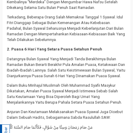
Kembalinya “Merdeka” Dengan Mengumbar Hawa Nafsu Setelah
Dikekang Selama Satu Bulan Penuh Saat Ramadan.
Terkadang, Beberapa Orang Salah Memaknai Tanggal 1 Syawal. Idul
Fitri Dianggap Sebagai Bulan Kemenangan Atau Kebebasan.
Padahal, Bulan Syawal Seharusnya Menjadi Keberlanjutan Dari Bulan
Ramadan Dengan Mempertahankan Kebiasaan-Kebiasaan Baik Yang
Telah Dilakukan Sebelumnya.
2. Puasa 6 Hari Yang Setara Puasa Setahun Penuh
Datangnya Bulan Syawal Yang Menjadi Tanda Berakhirnya Bulan
Ramadan Bukan Berarti Berakhir Pula Amalan Puasa, Ketakwaan Dan
Ibadah-Ibadah Lainnya. Salah Satu Keistimewaan Bulan Syawal, Yaitu
Dianjurkannya Puasa Sunah 6 Hari Yang Dinamakan Puasa Syawal.
Dalam Buku Minhajul Muslimah Oleh Muhammad Syafii Masykur
Dikatakan, Amalan Puasa Syawal Menjadi Istimewa Sebab Salah
Satu Keutamaan Yang Bisa Diperoleh Bagi Umat Yang
Menjalankannya Yaitu Berupa Pahala Setara Puasa Setahun Penuh.
Anjuran Dan Keutamaan Melaksanakan Puasa Syawal Juga Disebut
Dalam Sebuah Hadits, Sebagaimana Sabda Rasulullah SAW:
مَنْ صَامَ رَمَضَانَ وَسِتَّا مِنْ شَوَّالٍ، فَكَأَنَّمَا صَامَ السَّنَةَ كُلَّهَا