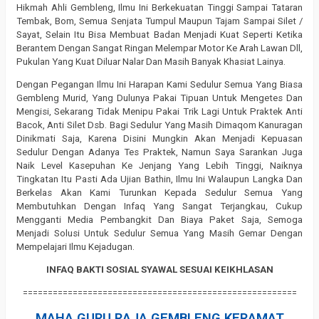
Hikmah Ahli Gembleng, Ilmu Ini Berkekuatan Tinggi Sampai Tataran
Tembak, Bom, Semua Senjata Tumpul Maupun Tajam Sampai Silet /
Sayat, Selain Itu Bisa Membuat Badan Menjadi Kuat Seperti Ketika
Berantem Dengan Sangat Ringan Melempar Motor Ke Arah Lawan Dll,
Pukulan Yang Kuat Diluar Nalar Dan Masih Banyak Khasiat Lainya.
Dengan Pegangan Ilmu Ini Harapan Kami Sedulur Semua Yang Biasa
Gembleng Murid, Yang Dulunya Pakai Tipuan Untuk Mengetes Dan
Mengisi, Sekarang Tidak Menipu Pakai Trik Lagi Untuk Praktek Anti
Bacok, Anti Silet Dsb. Bagi Sedulur Yang Masih Dimaqom Kanuragan
Dinikmati Saja, Karena Disini Mungkin Akan Menjadi Kepuasan
Sedulur Dengan Adanya Tes Praktek, Namun Saya Sarankan Juga
Naik Level Kasepuhan Ke Jenjang Yang Lebih Tinggi, Naiknya
Tingkatan Itu Pasti Ada Ujian Bathin, Ilmu Ini Walaupun Langka Dan
Berkelas Akan Kami Turunkan Kepada Sedulur Semua Yang
Membutuhkan Dengan Infaq Yang Sangat Terjangkau, Cukup
Mengganti Media Pembangkit Dan Biaya Paket Saja, Semoga
Menjadi Solusi Untuk Sedulur Semua Yang Masih Gemar Dengan
Mempelajari Ilmu Kejadugan.
INFAQ BAKTI SOSIAL SYAWAL SESUAI KEIKHLASAN
=======================================================
MAHA GURU RAJA GEMBLENG KERAMAT