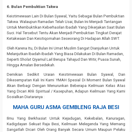
6. Bulan Pembuktian Takwa
Keistimewaan Lain Di Bulan Syawal, Yaitu Sebagai Bulan Pembuktian
Takwa. Walaupun Ramadan Telah Usai, Bulan Ini Menjadi Tantangan
Untuk Membuktikan Keberhasilan Ibadah Yang Dikerjakan Saat Bulan
Suci. Hal Tersebut Tentu Akan Menjadi Pembuktian Tingkat Derajat
Ketakwaan Dan Keistiqomahan Seseorang Di Hadapan Allah SWT.
Oleh Karena Itu, Di Bulan Ini Umat Muslim Sangat Dianjurkan Untuk
Melanjutkan Ibadah-Ibadah Yang Biasa Dilakukan Di Bulan Ramadan,
Seperti Sholat Qiyamul Lail Berupa Tahajud Dan Witir, Puasa Sunah,
Hingga Amalan Bersedekah.
Demikian Sedikit Uraian Keistimewaan Bulan Syawal, Dan
Dikesempatan Kali Ini Kami YMAH Spesial Di Moment Bulan Syawal
Akan Berbagi Dengan Menurunkan Beberapa Keilmuan Kelas Atas
Yang Dicari Ahli Spiritual / Kasepuhan, Adapun Keilmuan Yang Kami
Sosialkan Diataranya :
MAHA GURU ASMA GEMBLENG RAJA BESI
Ilmu Yang Berkhasiat Untuk Kejadugan, Kekebalan, Kanuragan,
Kadigdayan Sekuat Raja Besi, Keilmuan Melegenda Yang Memang
Sangatlah Dicari Oleh Orang Banyak Secara Umum Maupun Pelaku