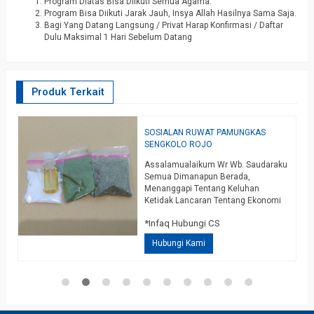
Program Diatas Bisa Diikuti Semua Agama.
Program Bisa Diikuti Jarak Jauh, Insya Allah Hasilnya Sama Saja.
Bagi Yang Datang Langsung / Privat Harap Konfirmasi / Daftar
Dulu Maksimal 1 Hari Sebelum Datang
Produk Terkait
AM
SOSIALAN RUWAT PAMUNGKAS
M
SENGKOLO ROJO
A
Assalamualaikum Wr Wb. Saudaraku
D
AM
Semua Dimanapun Berada,
K
Menanggapi Tentang Keluhan
D
Ketidak Lancaran Tentang Ekonomi
M
*
,
Dan Berbagai Hal, Baik Dari Segi
K
*Infaq Hubungi CS
Pengusaha, Paranormal Maupun
M
da
Berbagai Profesi, Mungkin Bisa
Hubungi Kami
a
Ketahui Bersama Efek Pandemi
Covid 19 Sangat Berpengaruh Pada
an
Banyak Aspek Perekonomian,
Ditambah Lagi Jika Kita Lihat Dari
Segi Supranatural Mulai Akhir Tahun
2020 Sampai Saat Ini Bulan…