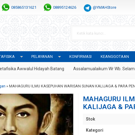
085865131621
08895124626
@YMAHStore
AFISIKA
PELAYANAN
KONFIRMASI
KEANGGOTAAN
Awwalul Hidayah Batang
Assalamualaikum Wr Wb. Selamat Datang 
gan
»
MAHAGURU ILMU KASEPUHAN WARISAN SUNAN KALIJAGA & PARA PE
MAHAGURU ILM
KALIJAGA & P
Stok
Kategori