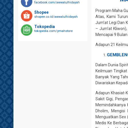
facebook.com/awwalulhidayah
Program Maha Gur
Shopee
Atas, Kami Turu
shopee.co.id/awwalulhidayah
Jum’at Legi Dan 
Tokopedia
– Jum’at Kliwon)
tokopedia.com/ymahstore
Mencapai 9 Bulan L
Adapun 21 Keilmu
GEMBLEN
Dalam Dunia Spir
Keilmuan Tingka
Banyak Yang Tahu
Diwariskan Kepa
Adapun Khasiat-K
Sakit Gigi, Pen
Memindahkanya K
Dholim, Mengisi
Menguatkan Sex (
Medis Ke Berbagai