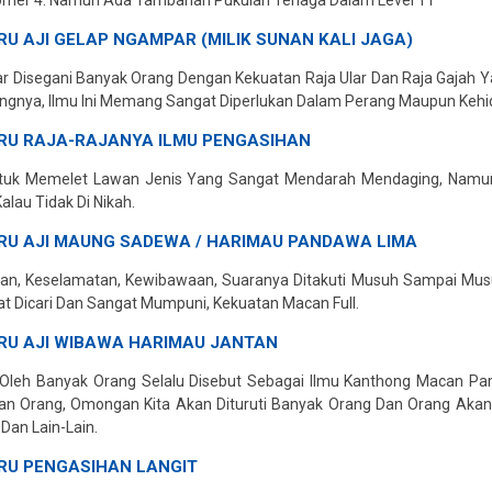
U AJI GELAP NGAMPAR (MILIK SUNAN KALI JAGA)
r Disegani Banyak Orang Dengan Kekuatan Raja Ular Dan Raja Gajah 
ngnya, Ilmu Ini Memang Sangat Diperlukan Dalam Perang Maupun Kehid
RU RAJA-RAJANYA ILMU PENGASIHAN
ntuk Memelet Lawan Jenis Yang Sangat Mendarah Mendaging, Namu
Kalau Tidak Di Nikah.
RU AJI MAUNG SADEWA
/
HARIMAU PANDAWA LIMA
an, Keselamatan, Kewibawaan, Suaranya Ditakuti Musuh Sampai Mus
t Dicari Dan Sangat Mumpuni, Kekuatan Macan Full.
RU AJI WIBAWA HARIMAU JANTAN
Oleh Banyak Orang Selalu Disebut Sebagai Ilmu Kanthong Macan Pa
n Orang, Omongan Kita Akan Dituruti Banyak Orang Dan Orang Akan S
 Dan Lain-Lain.
RU PENGASIHAN LANGIT