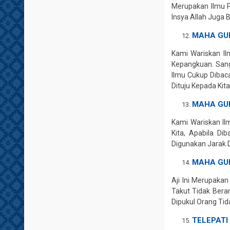
Merupakan Ilmu P
Insya Allah Juga 
MAHA GU
Kami Wariskan Il
Kepangkuan. Sang
Ilmu Cukup Dibac
Dituju Kepada Kit
MAHA GU
Kami Wariskan Il
Kita, Apabila D
Digunakan Jarak D
MAHA GU
Aji Ini Merupakan
Takut Tidak Bera
Dipukul Orang Tid
TELEPATI