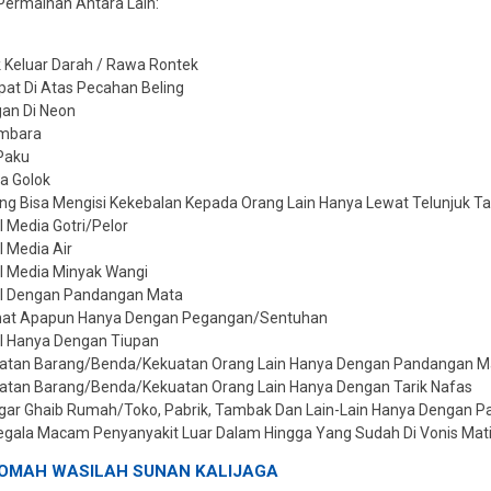
Permainan Antara Lain:
k Keluar Darah / Rawa Rontek
at Di Atas Pecahan Beling
an Di Neon
embara
 Paku
a Golok
g Bisa Mengisi Kekebalan Kepada Orang Lain Hanya Lewat Telunjuk 
l Media Gotri/Pelor
l Media Air
l Media Minyak Wangi
al Dengan Pandangan Mata
mat Apapun Hanya Dengan Pegangan/Sentuhan
l Hanya Dengan Tiupan
uatan Barang/Benda/Kekuatan Orang Lain Hanya Dengan Pandangan M
atan Barang/Benda/Kekuatan Orang Lain Hanya Dengan Tarik Nafas
ar Ghaib Rumah/Toko, Pabrik, Tambak Dan Lain-Lain Hanya Dengan 
egala Macam Penyanyakit Luar Dalam Hingga Yang Sudah Di Vonis Ma
OMAH WASILAH SUNAN KALIJAGA