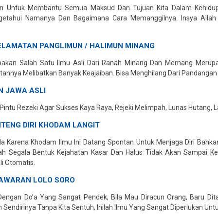
n Untuk Membantu Semua Maksud Dan Tujuan Kita Dalam Kehidupan
getahui Namanya Dan Bagaimana Cara Memanggilnya. Insya Allah
ELAMATAN PANGLIMUN / HALIMUN MINANG
upakan Salah Satu Ilmu Asli Dari Ranah Minang Dan Memang Merupa
tannya Melibatkan Banyak Keajaiban. Bisa Menghilang Dari Pandanga
N JAWA ASLI
intu Rezeki Agar Sukses Kaya Raya, Rejeki Melimpah, Lunas Hutang,
NTENG DIRI KHODAM LANGIT
da Karena Khodam Ilmu Ini Datang Spontan Untuk Menjaga Diri Bah
Allah Segala Bentuk Kejahatan Kasar Dan Halus Tidak Akan Sampai 
i Otomatis.
NAWARAN LOLO SORO
Dengan Do’a Yang Sangat Pendek, Bila Mau Diracun Orang, Baru Dit
Sendirinya Tanpa Kita Sentuh, Inilah Ilmu Yang Sangat Diperlukan Unt