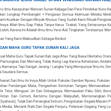
u Ilmu Kasepuhan Warisan Sunan Kalijaga Dan Para Pendekar Kuno K
nkan Lengkap Pembangkit + Pengisian Semua Keilmuan Melalui Medi
Kami Kuatkan Dengan Minyak Khusus Yang Sudah Kami Rituali Pengisi
, Insya Allah Ilmu Siap Pakai Tanpa Harus Tirakat, Yang Seharusnya 
ebih, Karena Ini Adalah Ilmu-Ilmu Versi Asli Tingkatan Teratasnya. Memi
an Yang Kami Maksudkan Sebagai Berikut :
GAN MAHA GURU TAPAK
SUNAN
KALI JAGA
itual Maha Guru Tapak Sunan Kali Jaga Atau Yang Biasa Diketahui Or
t Pamungkas Dan Memang Tidak Asing Lagi Karena Kehebatan, Keda
 Namanya Tapi Sangat Jarang / Langka Yang Mempunyai Ilmu Ini, Dem
da Saudara Semua.
hasiat Dari Ilmu Ini Insya Allah Untuk Pukulan Samber Nyowo, Pukul
gasihan Pandangan Mata, Pengasihan Sentuhan Tangan, Memasukkan 
e Telur, Mengusir Jin Dan Sebagainya, Memasukan Paku Silet, Be
 Rotan Dan Cemeti, Bertemu Dengan Waliyullah, Memenangkan P
Syahwat), Tolak Dan Penangkal Setrum, Pengobatan Segala Macam Pe
 Media, Menarik Rizki Dari Segala Penjuru, Pelarisan Dagang Yang Lu