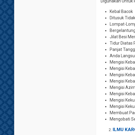
Digunakan Untuk 
Kebal Bacok
Ditusuk Tida
Lompat-Lomp
Bergelantung
Jilat Besi M
Tidur Diatas
Panjat Tangg
Anda Langsun
Mengisi Keba
Mengisi Keba
Mengisi Keba
Mengisi Keb
Mengisi Azi
Mengisi Keba
Mengisi Kek
Mengisi Keku
Membuat Pag
Mengobati S
ILMU
KAR