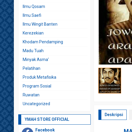
Ilmu Qosam
Ilmu Saefi
Ilmu Wingit Banten
Kerezekian
Khodam Pendamping
Madu Tuah
Minyak Asma'
Pelatihan
Produk Metafisika
Program Sosial
Ruwatan
Uncategorized
Deskripsi
YMAH STORE OFFICIAL
Facebook
MA