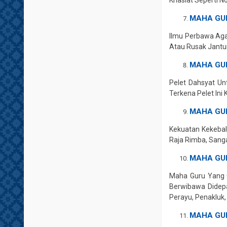
MAHA GUR
Ilmu Perbawa Aga
Atau Rusak Jantu
MAHA GU
Pelet Dahsyat U
Terkena Pelet Ini 
MAHA GU
Kekuatan Kekebal
Raja Rimba, Sanga
MAHA GU
Maha Guru Yang 
Berwibawa Didepa
Perayu, Penakluk,
MAHA GU