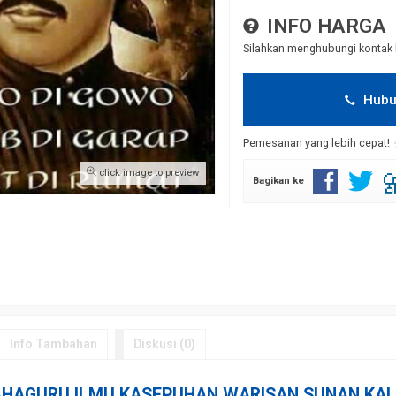
INFO HARGA
Silahkan menghubungi kontak 
Hubu
Pemesanan yang lebih cepat!
click image to preview
Bagikan ke
Info Tambahan
Diskusi (0)
HAGURU
ILMU
KASEPUHAN
WARISAN SUNAN
KAL