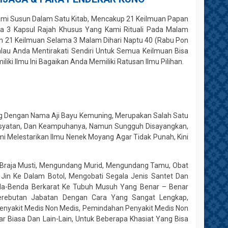
ami Susun Dalam Satu Kitab, Mencakup 21 Keilmuan Papan
a 3 Kapsul Rajah Khusus Yang Kami Rituali Pada Malam
an 21 Keilmuan Selama 3 Malam Dihari Naptu 40 (Rabu Pon
Kalau Anda Mentirakati Sendiri Untuk Semua Keilmuan Bisa
liki Ilmu Ini Bagaikan Anda Memiliki Ratusan Ilmu Pilihan.
ang Dengan Nama Aji Bayu Kemuning, Merupakan Salah Satu
hsyatan, Dan Keampuhanya, Namun Sungguh Disayangkan,
i Melestarikan Ilmu Nenek Moyang Agar Tidak Punah, Kini
an Braja Musti, Mengundang Murid, Mengundang Tamu, Obat
Jin Ke Dalam Botol, Mengobati Segala Jenis Santet Dan
nda-Benda Berkarat Ke Tubuh Musuh Yang Benar – Benar
erebutan Jabatan Dengan Cara Yang Sangat Lengkap,
nyakit Medis Non Medis, Pemindahan Penyakit Medis Non
ar Biasa Dan Lain-Lain, Untuk Beberapa Khasiat Yang Bisa