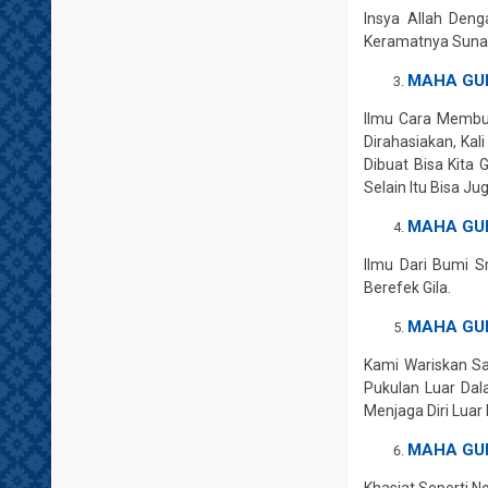
Insya Allah Den
Keramatnya Sunan 
MAHA GU
Ilmu Cara Membua
Dirahasiakan, Ka
Dibuat Bisa Kita
Selain Itu Bisa 
MAHA GUR
Ilmu Dari Bumi S
Berefek Gila.
MAHA GUR
Kami Wariskan Sa
Pukulan Luar Da
Menjaga Diri Luar
MAHA GU
Khasiat Seperti 