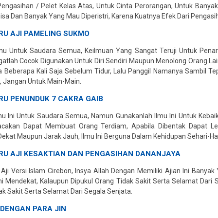
engasihan / Pelet Kelas Atas, Untuk Cinta Perorangan, Untuk Banyak 
Bisa Dan Banyak Yang Mau Diperistri, Karena Kuatnya Efek Dari Pengasih
RU AJ
I
PAMELING SUKMO
mu Untuk Saudara Semua, Keilmuan Yang Sangat Teruji Untuk Penarik
atlah Cocok Digunakan Untuk Diri Sendiri Maupun Menolong Orang La
a Beberapa Kali Saja Sebelum Tidur, Lalu Panggil Namanya Sambil T
a, Jangan Untuk Main-Main.
RU PENUNDUK 7 CAKRA GAIB
mu Ini Untuk Saudara Semua, Namun Gunakanlah Ilmu Ini Untuk Keba
ibacakan Dapat Membuat Orang Terdiam, Apabila Dibentak Dapat L
ekat Maupun Jarak Jauh, Ilmu Ini Berguna Dalam Kehidupan Sehari-Har
RU AJI KESAKTIAN DAN PENGASIHAN DANANJAYA
 Aji Versi Islam Cirebon, Insya Allah Dengan Memiliki Ajian Ini Ban
ni Mendekat, Kalaupun Dipukul Orang Tidak Sakit Serta Selamat Dari 
ak Sakit Serta Selamat Dari Segala Senjata.
 DENGAN PARA JIN