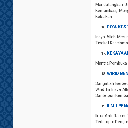
Mendatangkan Ji
Komunikasi, Men
Kebaikan
DO’A KES
Insya Allah Mer
Tingkat Keselama
KEKAYAA
Mantra Pembuka P
WIRID BE
Sangatlah Berbe
Wirid Ini Insya 
Santetpun Kembal
ILMU PE
Ilmu Anti Racun 
Terlempar Dengan 