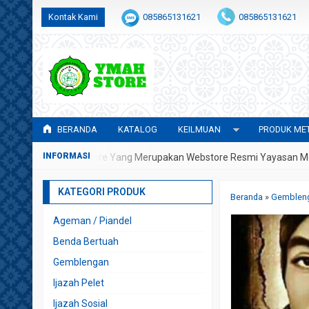
Kontak Kami
085865131621
085865131621
admin@awwalulhidayah.com
BERANDA
KATALOG
KEILMUAN
PRODUK MET
Di YMAH Store Yang Merupakan Webstore Resmi Yayasan Metafisika 
KATEGORI PRODUK
Beranda
»
Gemblen
Ageman / Piandel
Benda Bertuah
Gemblengan
Ijazah Pelet
Ijazah Sosial