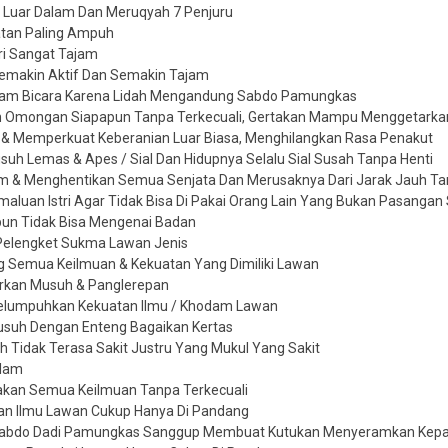
 Luar Dalam Dan Meruqyah 7 Penjuru
tan Paling Ampuh
uri Sangat Tajam
Semakin Aktif Dan Semakin Tajam
lam Bicara Karena Lidah Mengandung Sabdo Pamungkas
 Omongan Siapapun Tanpa Terkecuali, Gertakan Mampu Menggetarkan
 & Memperkuat Keberanian Luar Biasa, Menghilangkan Rasa Penakut
h Lemas & Apes / Sial Dan Hidupnya Selalu Sial Susah Tanpa Henti
& Menghentikan Semua Senjata Dan Merusaknya Dari Jarak Jauh T
aluan Istri Agar Tidak Bisa Di Pakai Orang Lain Yang Bukan Pasangan
pun Tidak Bisa Mengenai Badan
Pelengket Sukma Lawan Jenis
Semua Keilmuan & Kekuatan Yang Dimiliki Lawan
urkan Musuh & Panglerepan
elumpuhkan Kekuatan Ilmu / Khodam Lawan
suh Dengan Enteng Bagaikan Kertas
h Tidak Terasa Sakit Justru Yang Mukul Yang Sakit
alam
akan Semua Keilmuan Tanpa Terkecuali
an Ilmu Lawan Cukup Hanya Di Pandang
 Sabdo Dadi Pamungkas Sanggup Membuat Kutukan Menyeramkan Kepa