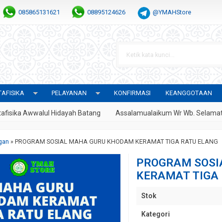
085865131621
08895124626
@YMAHStore
AFISIKA
PELAYANAN
KONFIRMASI
KEANGGOTAAN
Awwalul Hidayah Batang
Assalamualaikum Wr Wb. Selamat Datang
gan
»
PROGRAM SOSIAL MAHA GURU KHODAM KERAMAT TIGA RATU ELANG
PROGRAM SOSI
KERAMAT TIGA
Stok
Kategori