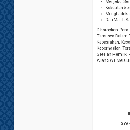
Menjebol Se
Kekuatan So
Menghadirkan
Dan Masih Ba
Diharapkan Para 
Tamunya Dalam Bi
Kepasrahan, Kes
Keberhasilan Te
Setelah Memiliki
Allah SWT Melalu
SYAR