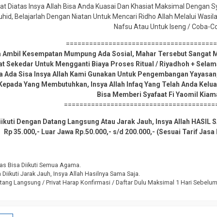
t Diatas Insya Allah Bisa Anda Kuasai Dan Khasiat Maksimal Dengan 
id, Belajarlah Dengan Niatan Untuk Mencari Ridho Allah Melalui Wasil
Nafsu Atau Untuk Iseng / Coba-C
======================================
a Ambil Kesempatan Mumpung Ada Sosial, Mahar Tersebut Sangat M
at Sekedar Untuk Mengganti Biaya Proses Ritual / Riyadhoh + Sel
ka Ada Sisa Insya Allah Kami Gunakan Untuk Pengembangan Yayasan,
Kepada Yang Membutuhkan, Insya Allah Infaq Yang Telah Anda Kelua
Bisa Memberi Syafaat Fi Yaomil Kiam
=======================================
ikuti Dengan Datang Langsung Atau Jarak Jauh, Insya Allah HASI
Rp 35.000,- Luar Jawa Rp.50.000,- s/d 200.000,- (Sesuai Tarif Jas
as Bisa Diikuti Semua Agama.
Diikuti Jarak Jauh, Insya Allah Hasilnya Sama Saja.
tang Langsung / Privat Harap Konfirmasi / Daftar Dulu Maksimal 1 Hari Sebelu