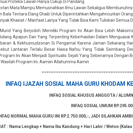
mua Proteksi Lawan Hanya Cukup Di Pandang
rotan Mata Mampu Memusnahkan Ilmu Lawan Sekaligus Membunuhnya 
 Bala Tentara Elang Ghaib Untuk Diperintahkan Mengahncurkan Orang
nyak Khasiat / Manfaat Lainya Yang Tidak Bisa Kami Tuliskan Semua Di
Murid Yang Berjodoh Memiliki Program Ini Akan Bisa Lebih Maksimal
dang Apapun Dan Yang Terpenting Keberhasilan Dalam Menguasai Kei
abaran & Kekhusnudzonan Si Pengamal Karena Jaman Sekarang Ha
rsebut Lantaran Terlalu Besar Hawa Nafsu Yang Tidak Seimbang D
 Program Ini Akan Menjadi Spiritualis Sejati Yang Sebenarnya Dengan
i Wasilah Program Ini. Aamiin Allahumma Aamin
======================================
INFAQ IJAZAH SOSIAL MAHA GURU KHODAM K
INFAQ SOSIAL KHUSUS ANGGOTA / ALUMNI 
INFAQ SOSIAL UMUM RP.295.00
INFAQ NORMAL MAHA GURU INI RP.2.750.000,-, JADI SILAHKAN A
AT : Nama Lengkap + Nama Ibu Kandung + Hari Lahir / Weton (Kalau