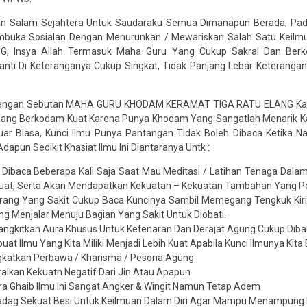
n Salam Sejahtera Untuk Saudaraku Semua Dimanapun Berada, Pada 
mbuka Sosialan Dengan Menurunkan / Mewariskan Salah Satu Ke
, Insya Allah Termasuk Maha Guru Yang Cukup Sakral Dan Berkel
nti Di Keteranganya Cukup Singkat, Tidak Panjang Lebar Keteranga
 Dengan Sebutan MAHA GURU KHODAM KERAMAT TIGA RATU ELANG Karena
Yang Berkodam Kuat Karena Punya Khodam Yang Sangatlah Menarik Ka
ar Biasa, Kunci Ilmu Punya Pantangan Tidak Boleh Dibaca Ketika Na
 Adapun Sedikit Khasiat Ilmu Ini Diantaranya Untk :
ni Dibaca Beberapa Kali Saja Saat Mau Meditasi / Latihan Tenaga Da
Kuat, Serta Akan Mendapatkan Kekuatan – Kekuatan Tambahan Yang P
rang Yang Sakit Cukup Baca Kuncinya Sambil Memegang Tengkuk Kiriny
g Menjalar Menuju Bagian Yang Sakit Untuk Diobati.
gkitkan Aura Khusus Untuk Ketenaran Dan Derajat Agung Cukup Dibac
uat Ilmu Yang Kita Miliki Menjadi Lebih Kuat Apabila Kunci Ilmunya Kita
gkatkan Perbawa / Kharisma / Pesona Agung
alkan Kekuatn Negatif Dari Jin Atau Apapun
a Ghaib Ilmu Ini Sangat Angker & Wingit Namun Tetap Adem
ag Sekuat Besi Untuk Keilmuan Dalam Diri Agar Mampu Menampung 