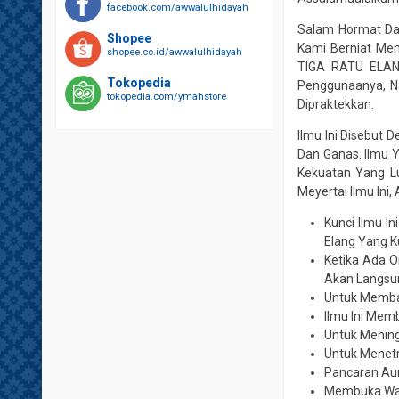
facebook.com/awwalulhidayah
Salam Hormat Da
Shopee
Kami Berniat Me
shopee.co.id/awwalulhidayah
TIGA RATU ELANG
Tokopedia
Penggunaanya, Na
tokopedia.com/ymahstore
Dipraktekkan.
Ilmu Ini Disebut
Dan Ganas. Ilmu 
Kekuatan Yang Lu
Meyertai Ilmu Ini,
Kunci Ilmu I
Elang Yang 
Ketika Ada O
Akan Langsun
Untuk Memban
Ilmu Ini Memb
Untuk Menin
Untuk Menetr
Pancaran Aur
Membuka Wad