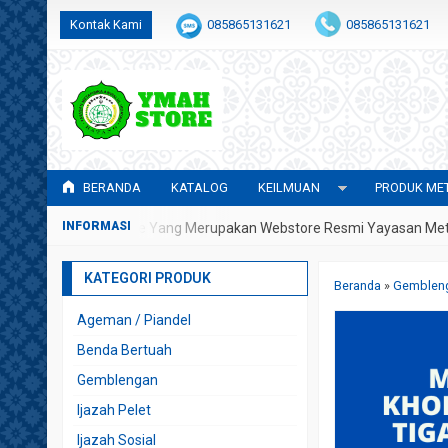
Kontak Kami
085865131621
085865131621
admin@awwalulhidayah.com
BERANDA
KATALOG
KEILMUAN
PRODUK MET
 Di YMAH Store Yang Merupakan Webstore Resmi Yayasan Metafisika 
KATEGORI PRODUK
Beranda
»
Gemblen
Ageman / Piandel
Benda Bertuah
Gemblengan
Ijazah Pelet
Ijazah Sosial