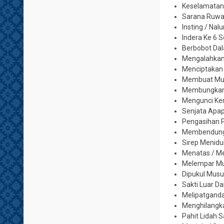
Keselamatan
Sarana Ruwa
Insting / Nal
Indera Ke 6 
Berbobot Da
Mengalahkan
Menciptakan
Membuat Musu
Membungkam 
Mengunci Kem
Senjata Apa
Pengasihan 
Membendung 
Sirep Menid
Menatas / M
Melempar Mu
Dipukul Musu
Sakti Luar D
Melipatgand
Menghilangk
Pahit Lidah