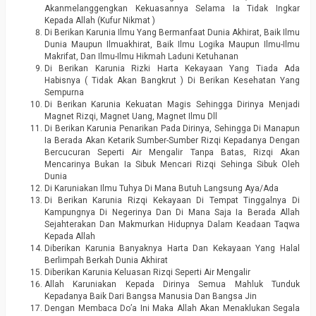
Akanmelanggengkan Kekuasannya Selama Ia Tidak Ingkar
Kepada Allah (Kufur Nikmat )
Di Berikan Karunia Ilmu Yang Bermanfaat Dunia Akhirat, Baik Ilmu
Dunia Maupun Ilmuakhirat, Baik Ilmu Logika Maupun Ilmu-Ilmu
Makrifat, Dan Ilmu-Ilmu Hikmah Laduni Ketuhanan
Di Berikan Karunia Rizki Harta Kekayaan Yang Tiada Ada
Habisnya ( Tidak Akan Bangkrut ) Di Berikan Kesehatan Yang
Sempurna
Di Berikan Karunia Kekuatan Magis Sehingga Dirinya Menjadi
Magnet Rizqi, Magnet Uang, Magnet Ilmu Dll
Di Berikan Karunia Penarikan Pada Dirinya, Sehingga Di Manapun
Ia Berada Akan Ketarik Sumber-Sumber Rizqi Kepadanya Dengan
Bercucuran Seperti Air Mengalir Tanpa Batas, Rizqi Akan
Mencarinya Bukan Ia Sibuk Mencari Rizqi Sehinga Sibuk Oleh
Dunia
Di Karuniakan Ilmu Tuhya Di Mana Butuh Langsung Aya/Ada
Di Berikan Karunia Rizqi Kekayaan Di Tempat Tinggalnya Di
Kampungnya Di Negerinya Dan Di Mana Saja Ia Berada Allah
Sejahterakan Dan Makmurkan Hidupnya Dalam Keadaan Taqwa
Kepada Allah
Diberikan Karunia Banyaknya Harta Dan Kekayaan Yang Halal
Berlimpah Berkah Dunia Akhirat
Diberikan Karunia Keluasan Rizqi Seperti Air Mengalir
Allah Karuniakan Kepada Dirinya Semua Mahluk Tunduk
Kepadanya Baik Dari Bangsa Manusia Dan Bangsa Jin
Dengan Membaca Do’a Ini Maka Allah Akan Menaklukan Segala