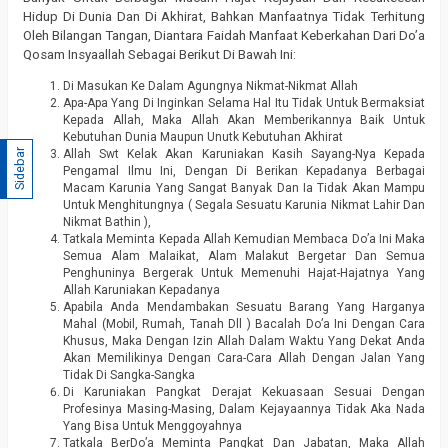
Hidup Di Dunia Dan Di Akhirat, Bahkan Manfaatnya Tidak Terhitung
Oleh Bilangan Tangan, Diantara Faidah Manfaat Keberkahan Dari Do’a
Qosam Insyaallah Sebagai Berikut Di Bawah Ini:
Di Masukan Ke Dalam Agungnya Nikmat-Nikmat Allah
Apa-Apa Yang Di Inginkan Selama Hal Itu Tidak Untuk Bermaksiat
Kepada Allah, Maka Allah Akan Memberikannya Baik Untuk
Kebutuhan Dunia Maupun Unutk Kebutuhan Akhirat
Allah Swt Kelak Akan Karuniakan Kasih Sayang-Nya Kepada
Sidebar
Pengamal Ilmu Ini, Dengan Di Berikan Kepadanya Berbagai
Macam Karunia Yang Sangat Banyak Dan Ia Tidak Akan Mampu
Untuk Menghitungnya ( Segala Sesuatu Karunia Nikmat Lahir Dan
Nikmat Bathin ),
Tatkala Meminta Kepada Allah Kemudian Membaca Do’a Ini Maka
Semua Alam Malaikat, Alam Malakut Bergetar Dan Semua
Penghuninya Bergerak Untuk Memenuhi Hajat-Hajatnya Yang
Allah Karuniakan Kepadanya
Apabila Anda Mendambakan Sesuatu Barang Yang Harganya
Mahal (Mobil, Rumah, Tanah Dll ) Bacalah Do’a Ini Dengan Cara
Khusus, Maka Dengan Izin Allah Dalam Waktu Yang Dekat Anda
Akan Memilikinya Dengan Cara-Cara Allah Dengan Jalan Yang
Tidak Di Sangka-Sangka
Di Karuniakan Pangkat Derajat Kekuasaan Sesuai Dengan
Profesinya Masing-Masing, Dalam Kejayaannya Tidak Aka Nada
Yang Bisa Untuk Menggoyahnya
Tatkala BerDo’a Meminta Pangkat Dan Jabatan, Maka Allah