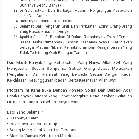
Dunianya Begitu Banyak
Di Selamatkan Dari Berbagai Macam Rongrongan Kesesatan
Lahir Dan Bathin
Hidupnya Senantiasa Di Tuakan
Selamat Dari Pengaruh Sihir Dan Perbuatan Zolim Orang-Orang
Yang Hasad Hasud Iri Dengki
Apabila Selalu Di Bacakan Di Dalam Rumahnya / Toko / Tempat
Usaha, Maka Rumahnya / Tempat Usahanya Akan Di Karuniakan
Berbagai Macam Nikmat Kemakmuran Dan Kesejahteraan Yang
Tidak Terhitunhg Oleh Bilangan Tangan.
Dan Masih Banyak Lagi Keberkahan Yang Hanya Allah Swt Yang
Mengetahui Secara Sempurna. Setiap Orang Dapat Merasakan
Pengalaman Dan Manfaat Yang Berbeda Sesuai Dengan Kadar
Keikhlasan, Kesungguhan Ibadah, Serta Ketentuan Allah Swt.
Program Ini Kami Buka Dengan Konsep Sosial Dan Berbagi Agar
Lebih Banyak Saudara Yang Dapat Mengikuti Pengijazahan Keilmuan
Hikmah Ini Tanpa Terbebani Biaya Besar.
Bagi Yang Selama Ini:
▫️ Usahanya Seret
▫️ Rezekinya Terasa Tertutup
▫️ Sering Mengalami Kesulitan Ekonomi
▫️ Memiliki Banyak Kebutuhan Mendesak