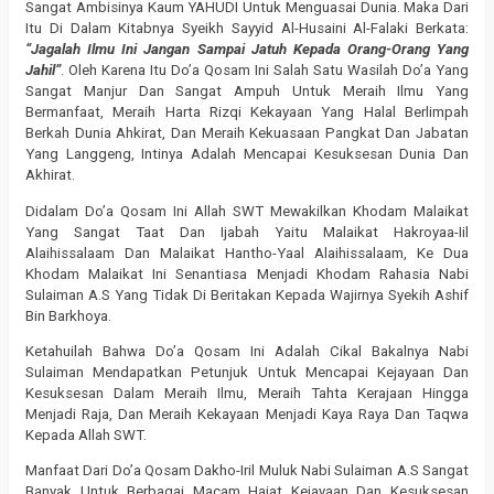
Sangat Ambisinya Kaum YAHUDI Untuk Menguasai Dunia. Maka Dari
Itu Di Dalam Kitabnya Syeikh Sayyid Al-Husaini Al-Falaki Berkata:
“Jagalah Ilmu Ini Jangan Sampai Jatuh Kepada Orang-Orang Yang
Jahil”
. Oleh Karena Itu Do’a Qosam Ini Salah Satu Wasilah Do’a Yang
Sangat Manjur Dan Sangat Ampuh Untuk Meraih Ilmu Yang
Bermanfaat, Meraih Harta Rizqi Kekayaan Yang Halal Berlimpah
Berkah Dunia Ahkirat, Dan Meraih Kekuasaan Pangkat Dan Jabatan
Yang Langgeng, Intinya Adalah Mencapai Kesuksesan Dunia Dan
Akhirat.
Didalam Do’a Qosam Ini Allah SWT Mewakilkan Khodam Malaikat
Yang Sangat Taat Dan Ijabah Yaitu Malaikat Hakroyaa-Iil
Alaihissalaam Dan Malaikat Hantho-Yaal Alaihissalaam, Ke Dua
Khodam Malaikat Ini Senantiasa Menjadi Khodam Rahasia Nabi
Sulaiman A.S Yang Tidak Di Beritakan Kepada Wajirnya Syekih Ashif
Bin Barkhoya.
Ketahuilah Bahwa Do’a Qosam Ini Adalah Cikal Bakalnya Nabi
Sulaiman Mendapatkan Petunjuk Untuk Mencapai Kejayaan Dan
Kesuksesan Dalam Meraih Ilmu, Meraih Tahta Kerajaan Hingga
Menjadi Raja, Dan Meraih Kekayaan Menjadi Kaya Raya Dan Taqwa
Kepada Allah SWT.
Manfaat Dari Do’a Qosam Dakho-Iril Muluk Nabi Sulaiman A.S Sangat
Banyak Untuk Berbagai Macam Hajat Kejayaan Dan Kesuksesan