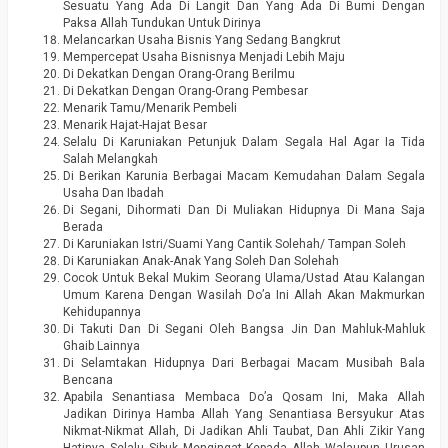
Sesuatu Yang Ada Di Langit Dan Yang Ada Di Bumi Dengan
Paksa Allah Tundukan Untuk Dirinya
Melancarkan Usaha Bisnis Yang Sedang Bangkrut
Mempercepat Usaha Bisnisnya Menjadi Lebih Maju
Di Dekatkan Dengan Orang-Orang Berilmu
Di Dekatkan Dengan Orang-Orang Pembesar
Menarik Tamu/Menarik Pembeli
Menarik Hajat-Hajat Besar
Selalu Di Karuniakan Petunjuk Dalam Segala Hal Agar Ia Tida
Salah Melangkah
Di Berikan Karunia Berbagai Macam Kemudahan Dalam Segala
Usaha Dan Ibadah
Di Segani, Dihormati Dan Di Muliakan Hidupnya Di Mana Saja
Berada
Di Karuniakan Istri/Suami Yang Cantik Solehah/ Tampan Soleh
Di Karuniakan Anak-Anak Yang Soleh Dan Solehah
Cocok Untuk Bekal Mukim Seorang Ulama/Ustad Atau Kalangan
Umum Karena Dengan Wasilah Do’a Ini Allah Akan Makmurkan
Kehidupannya
Di Takuti Dan Di Segani Oleh Bangsa Jin Dan Mahluk-Mahluk
Ghaib Lainnya
Di Selamtakan Hidupnya Dari Berbagai Macam Musibah Bala
Bencana
Apabila Senantiasa Membaca Do’a Qosam Ini, Maka Allah
Jadikan Dirinya Hamba Allah Yang Senantiasa Bersyukur Atas
Nikmat-Nikmat Allah, Di Jadikan Ahli Taubat, Dan Ahli Zikir Yang
Hatinya Selalu Sibuk Mengingat Kepada Allah Walaupun Urusan