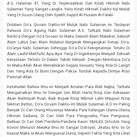
A.S, Halaman 47, Yang Di Terjemaahkan Dari Kitab Hikmah Nabi
Sulaiman Yang Sangat Langka Yaitu Kitab Hikmah Dakho-Irul Muluk
Yang Di Susun Ulang Oleh Syeikh Sayyid Al-Husaini Al-Falaki
Didalam Do’a Qosam Dakho-Iril Muluk Nabi Sulaiman Ini Terdapat
Rahasia Do’a Agung Nabi Sulaiman A.S. Tatkala Nabi Sulaiman
Berdo’a Dengan Do’a Qosam Ini Maka Seluruh Alam Malaikat, Seluruh
Alam Lahut Dan Alam Malakut Bergerak Mengangkat Setiap Do’a-
Do’anya Nabi Sulaiman Sehingga Do’a-Do’a Keinginannya Tetulis Di
Alam Lauhil Mahfudz Apa-Apa Yang Di Inginkannya Menjadi Sebuah
Kenyataan Tertulis Di Dalam Takdir Ilahiyah. Dengan Membaca Do’a
Ini Maka Allah Akan Menaklukan Segala Sesuatu Yang Ada Di Langit
Dan Yang Ada Di Bumi Dengan Paksa Tunduk Kepada Dirinya Atas
Perintah Allah
Ketahuilah Bahwa Ilmu Ini Menjadi Amalan Para Wali Najba, Tatkala
Mengamalkan Ilmu Ini Dengan Izin Allah Harta Rizqi Dan Kekayaan
Akan Berlimpah Ruah, Baik Aspek Rizqi Nikmat Lahir Maupun Rizqi
Nikmat Bathin, Do’a Qosam Dakho-Iril Muluk Sulaiman A.S Ini Paling
Banyak Di Cari Orang Khusunya Mereka Para Kalangan Ulama-Ulama
Hikmah Sedunia, Di Cari Oleh Para Pengusaha, Para Penguasa,
Bahkan Di Cari Oleh Pendeta-Pendeta Kaum YAHUDI Ortodok Yang
Konon Menurut Mereka Ilmu Ini Sangat Dahsyat, Jikalau Ilmu Ini Di
Kuasai Maka Ia Akan Menguasai Dunia, Seperti Fakta Yang Kita Lihat