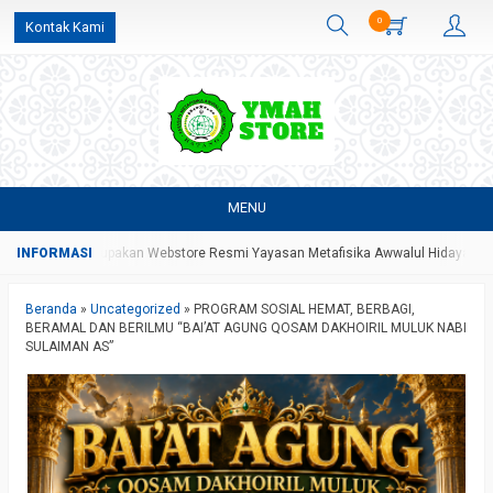
0
Kontak Kami
MENU
re Yang Merupakan Webstore Resmi Yayasan Metafisika Awwalul Hidayah Batan
Beranda
»
Uncategorized
»
PROGRAM SOSIAL HEMAT, BERBAGI,
BERAMAL DAN BERILMU “BAI’AT AGUNG QOSAM DAKHOIRIL MULUK NABI
SULAIMAN AS”