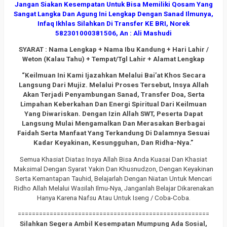
Jangan Siakan Kesempatan Untuk Bisa Memiliki Qosam Yang
Sangat Langka Dan Agung Ini Lengkap Dengan Sanad Ilmunya,
Infaq Ikhlas Silahkan Di Transfer KE BRI, Norek
582301000381506, An : Ali Mashudi
SYARAT : Nama Lengkap + Nama Ibu Kandung + Hari Lahir /
Weton (Kalau Tahu) + Tempat/Tgl Lahir + Alamat Lengkap
“Keilmuan Ini Kami Ijazahkan Melalui Bai’at Khos Secara
Langsung Dari Mujiz. Melalui Proses Tersebut, Insya Allah
Akan Terjadi Penyambungan Sanad, Transfer Doa, Serta
Limpahan Keberkahan Dan Energi Spiritual Dari Keilmuan
Yang Diwariskan. Dengan Izin Allah SWT, Peserta Dapat
Langsung Mulai Mengamalkan Dan Merasakan Berbagai
Faidah Serta Manfaat Yang Terkandung Di Dalamnya Sesuai
Kadar Keyakinan, Kesungguhan, Dan Ridha-Nya.”
Semua Khasiat Diatas Insya Allah Bisa Anda Kuasai Dan Khasiat
Maksimal Dengan Syarat Yakin Dan Khusnudzon, Dengan Keyakinan
Serta Kemantapan Tauhid, Belajarlah Dengan Niatan Untuk Mencari
Ridho Allah Melalui Wasilah Ilmu-Nya, Janganlah Belajar Dikarenakan
Hanya Karena Nafsu Atau Untuk Iseng / Coba-Coba.
======================================================
Silahkan Segera Ambil Kesempatan Mumpung Ada Sosial,