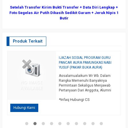
Setelah Transfer Kirim Bukti Transfer + Data Diri Lengkap +
Foto Segelas Air Putih Dikasih Sedikit Garam + Jeruk Nipis 1
Butir
Produk Terkait
IJAZAH SOSIAL PROGRAM GURU
G
PANCAR AURA PAMUNGKAS NABI
K
YUSUF (PAKAR BUKA AURA)
ya
K
Assalamualaikum Wr Wb. Dalam
M
mi
Rangka Memenuhi Banyaknya
B
Permintaan Sekaligus Menjawab
M
Pertanyaan Dari Anggota, Alumni
S
*
Serta Masyarakat Umum Yang
A
*Infaq Hubungi CS
Menginginkan Agar Kami Membuka
S
Sosialan Ilmu Spesialis Buka Aura
Hubungi Kami
Instan, Insya Allah Spesial Di Hari
Selasa Kliwon (Anggoro Kasih) Para
Dewan Sepakat Untuk Membuka
Sosialan ILMU PANCAR AURA