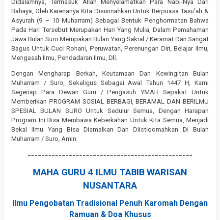
Didalamnya, Termasuk Allah Menyelamatkan Para Nabi-Nya Dari
Bahaya, Oleh Karenanya Kita Disunnahkan Untuk Berpuasa Tasu’ah &
Asyurah (9 – 10 Muharram) Sebagai Bentuk Penghormatan Bahwa
Pada Hari Tersebut Merupakan Hari Yang Mulia, Dalam Pemahaman
Jawa Bulan Suro Merupakan Bulan Yang Sakral / Keramat Dan Sangat
Bagus Untuk Cuci Rohani, Peruwatan, Perenungan Diri, Belajar Ilmu,
Mengasah Ilmu, Pendadaran Ilmu, Dll.
Dengan Mengharap Berkah, Keutamaan Dan Kewingitan Bulan
Muharram / Suro, Sekaligus Sebagai Awal Tahun 1447 H, Kami
Segenap Para Dewan Guru / Pengasuh YMAH Sepakat Untuk
Memberikan PROGRAM SOSIAL BERBAGI, BERAMAL DAN BERILMU
SPESIAL BULAN SURO Untuk Sedulur Semua, Dengan Harapan
Program Ini Bisa Membawa Keberkahan Untuk Kita Semua, Menjadi
Bekal Ilmu Yang Bisa Diamalkan Dan Diistiqomahkan Di Bulan
Muharram / Suro, Amin.
================================================
MAHA GURU 4 ILMU TABIB WARISAN
NUSANTARA
Ilmu Pengobatan Tradisional Penuh Karomah Dengan
Ramuan & Doa Khusus