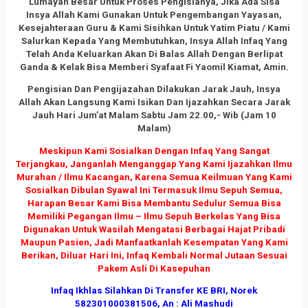
Lumayan Besar Untuk Proses Pengisianya, Jika Ada Sisa
Insya Allah Kami Gunakan Untuk Pengembangan Yayasan,
Kesejahteraan Guru & Kami Sisihkan Untuk Yatim Piatu / Kami
Salurkan Kepada Yang Membutuhkan, Insya Allah Infaq Yang
Telah Anda Keluarkan Akan Di Balas Allah Dengan Berlipat
Ganda & Kelak Bisa Memberi Syafaat Fi Yaomil Kiamat, Amin.
Pengisian Dan Pengijazahan Dilakukan Jarak Jauh, Insya
Allah Akan Langsung Kami Isikan Dan Ijazahkan Secara Jarak
Jauh Hari Jum’at Malam Sabtu Jam 22.00,- Wib (Jam 10
Malam)
Meskipun Kami Sosialkan Dengan Infaq Yang Sangat
Terjangkau, Janganlah Menganggap Yang Kami Ijazahkan Ilmu
Murahan / Ilmu Kacangan, Karena Semua Keilmuan Yang Kami
Sosialkan Dibulan Syawal Ini Termasuk Ilmu Sepuh Semua,
Harapan Besar Kami Bisa Membantu Sedulur Semua Bisa
Memiliki Pegangan Ilmu – Ilmu Sepuh Berkelas Yang Bisa
Digunakan Untuk Wasilah Mengatasi Berbagai Hajat Pribadi
Maupun Pasien, Jadi Manfaatkanlah Kesempatan Yang Kami
Berikan, Diluar Hari Ini, Infaq Kembali Normal Jutaan Sesuai
Pakem Asli Di Kasepuhan
Infaq Ikhlas Silahkan Di Transfer KE BRI, Norek
582301000381506, An : Ali Mashudi