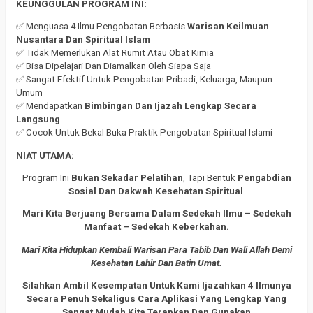
KEUNGGULAN PROGRAM INI:
✅ Menguasa 4 Ilmu Pengobatan Berbasis
Warisan Keilmuan
Nusantara Dan Spiritual Islam
✅ Tidak Memerlukan Alat Rumit Atau Obat Kimia
✅ Bisa Dipelajari Dan Diamalkan Oleh Siapa Saja
✅ Sangat Efektif Untuk Pengobatan Pribadi, Keluarga, Maupun
Umum
✅ Mendapatkan
Bimbingan Dan Ijazah Lengkap Secara
Langsung
✅ Cocok Untuk Bekal Buka Praktik Pengobatan Spiritual Islami
NIAT UTAMA:
Program Ini
Bukan Sekadar Pelatihan
, Tapi Bentuk
Pengabdian
Sosial Dan Dakwah Kesehatan Spiritual
.
Mari Kita Berjuang Bersama Dalam Sedekah Ilmu – Sedekah
Manfaat – Sedekah Keberkahan.
Mari Kita Hidupkan Kembali Warisan Para Tabib Dan Wali Allah Demi
Kesehatan Lahir Dan Batin Umat.
Silahkan Ambil Kesempatan Untuk Kami Ijazahkan 4 Ilmunya
Secara Penuh Sekaligus Cara Aplikasi Yang Lengkap Yang
Sangat Mudah Kita Terapkan Dan Gunakan