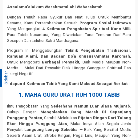
Assalamu’alaikum Warahmatullahi Wabarakatuh.
Dengan Penuh Rasa Syukur Dan Niat Tulus Untuk Membantu
Sesama, Kami Persembahkan Sebuah
Program Sosial Istimewa
Yang Mengangkat
4 Keilmuan Pengobatan Spiritual Kuno
Milik
Para Tabib Nusantara, Yang Diwariskan Turun-Temurun Dari Para
Sesepuh Dan Leluhur Sakti Mandraguna.
Program Ini Menggabungkan
Teknik Pengobatan Tradisional,
Ramuan Alami, Dan Bacaan Do’a Khusus/Amntar Karomah
,
Untuk Mengobati
Berbagai Penyakit
, Baik Medis Maupun Non-
Medis — Mulai Dari Penyakit Fisik Hingga Gangguan Spiritual Dan
Sidebar
Energi Negatif.
Adapun 4 Keilmuan Tabib Yang Kami Maksud Sebagai Berikut :
1. MAHA GURU URAT RUH 1000 TABIB
Ilmu Pengobatan Yang
Sederhana Namun Luar Biasa Mujarab
.
Cukup Dengan
Mengoleskan Bang Merah Di Sepanjang
Punggung Pasien
, Sambil Melakukan
Pijatan Ringan Dari Tulang
Ekor Hingga Punggung Atas
, Maka Insya Allah Segala Jenis
Penyakit
Langsung Lenyap Seketika
— Baik Yang Bersifat Medis
Seperti Asam Urat, Stroke Ringan, Pegal Linu, Maupun Yang Non-