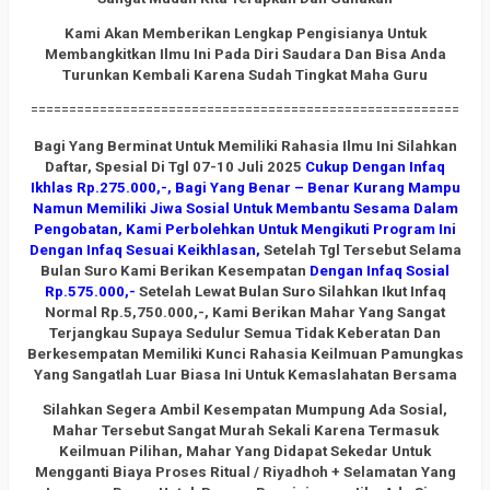
Kami Akan Memberikan Lengkap Pengisianya Untuk
Membangkitkan Ilmu Ini Pada Diri Saudara Dan Bisa Anda
Turunkan Kembali Karena Sudah Tingkat Maha Guru
========================================================
Bagi Yang Berminat Untuk Memiliki Rahasia Ilmu Ini Silahkan
Daftar, Spesial Di Tgl 07-10 Juli 2025
Cukup Dengan Infaq
Ikhlas Rp.275.000,-, Bagi Yang Benar – Benar Kurang Mampu
Namun Memiliki Jiwa Sosial Untuk Membantu Sesama Dalam
Pengobatan, Kami Perbolehkan Untuk Mengikuti Program Ini
Dengan Infaq Sesuai Keikhlasan,
Setelah Tgl Tersebut Selama
Bulan Suro Kami Berikan Kesempatan
Dengan Infaq Sosial
Rp.575.000,-
Setelah Lewat Bulan Suro Silahkan Ikut Infaq
Normal Rp.5,750.000,-, Kami Berikan Mahar Yang Sangat
Terjangkau Supaya Sedulur Semua Tidak Keberatan Dan
Berkesempatan Memiliki Kunci Rahasia Keilmuan Pamungkas
Yang Sangatlah Luar Biasa Ini Untuk Kemaslahatan Bersama
Silahkan Segera Ambil Kesempatan Mumpung Ada Sosial,
Mahar Tersebut Sangat Murah Sekali Karena Termasuk
Keilmuan Pilihan, Mahar Yang Didapat Sekedar Untuk
Mengganti Biaya Proses Ritual / Riyadhoh + Selamatan Yang