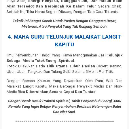
Insya Allah,
Energi Penyakit, Gangguan Jin, Dan Racun Batin
Akan
Tersedot Dan Berpindah Ke Dalam Telur
Secara Ghaib.
Setelah Itu, Telur Harus Segera Dibuang Dengan Tata Cara Tertentu.
Teknik Ini Sangat Cocok Untuk Pasien Dengan Gangguan Berat,
Misterius, Atau Penyakit Yang Tak Kunjung Sembuh.
4. MAHA GURU TELUNJUK MALAIKAT LANGIT
KAPITU
Ilmu Penyembuhan Tinggi Yang Hanya Menggunakan
Jari Telunjuk
Sebagai Media Totok Energi Spiritual
.
Totok Dilakukan Pada
Titik Utama Tubuh Pasien
Seperti Kening,
Ubun-Ubun, Tengkuk, Dan Tulang Sulbi Selama 5 Menit Per Titik.
Dengan Bacaan Khusus Yang Diwariskan Oleh Para Wali Dan
Malaikat Langit Kapitu, Maka Berbagai Penyakit Medis Dan Non-
Medis Bisa
Dibersihkan Secara Cepat Dan Tuntas
.
Sangat Cocok Untuk Praktisi Spiritual, Tabib Penyembuh Energi, Atau
Pemula Yang Ingin Belajar Penyembuhan Berbasis Ketenangan Batin
Dan Niat Suci.
=================================================