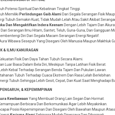
 Potensi Spiritual Dan Kebatinan Tingkat Tinggi.
uh Memiliki
Perlindungan Gaib Alami
Dari Segala Serangan Fisik Maup
gi Tubuh Semakin Kuat, Tidak Mudah Lelah Atau Sakit Akibat Seranga
a Dan Mengaktifkan Indera Keenam
Dengan Lebih Tajam Dan Akura
Dari Serangan Ilmu Hitam, Santet, Teluh, Guna-Guna, Dan Gangguan Ma
mbentengi Diri Dari Segala Macam Serangan Energi Negatif.
ura Wibawa Sesepuh Yang Disegani Oleh Manusia Maupun Makhluk Ga
SIK & ILMU KANURAGAN
ekuatan Fisik Dan Daya Tahan Tubuh Secara Alami.
an Luar Biasa Dalam Bela Diri, Meskipun Tanpa Latihan Fisik Berat.
Lebih Kebal Terhadap Serangan Benda Tajam Dan Pukulan Lawan.
ahanan Tubuh Terhadap Cuaca Ekstrem Dan Rasa Lelah Berlebihan.
nergi Tubuh Sehingga Lebih Gesit, Cepat, Dan Kuat Saat Menghadapi B
 PENGARUH, & KEPEMIMPINAN
Aura Kewibawaan
Yang Membuat Orang Lain Segan Dan Hormat.
emampuan Berbicara Dan Berkomunikasi Agar Lebih Meyakinkan.
apai Posisi Kepemimpinan Dan Disegani Oleh Bawahan Maupun Atasa
Energi
Karisma Alami
Sehingga Mudah Dipercaya Dan Dihormati.