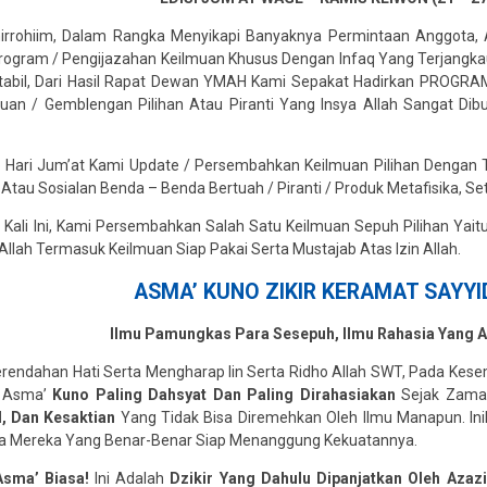
anirrohiim, Dalam Rangka Menyikapi Banyaknya Permintaan Anggot
gram / Pengijazahan Keilmuan Khusus Dengan Infaq Yang Terjangkau, 
tabil, Dari Hasil Rapat Dewan YMAH Kami Sepakat Hadirkan PROGR
uan / Gemblengan Pilihan Atau Piranti Yang Insya Allah Sangat Di
ap Hari Jum’at Kami Update / Persembahkan Keilmuan Pilihan Dengan T
 Atau Sosialan Benda – Benda Bertuah / Piranti / Produk Metafisika, Set
 Kali Ini, Kami Persembahkan Salah Satu Keilmuan Sepuh Pilihan Yait
a Allah Termasuk Keilmuan Siap Pakai Serta Mustajab Atas Izin Allah.
ASMA’ KUNO ZIKIR KERAMAT SAYY
Ilmu Pamungkas Para Sesepuh, Ilmu Rahasia Yang A
rendahan Hati Serta Mengharap Iin Serta Ridho Allah SWT, Pada Kese
, Asma’
Kuno Paling Dahsyat Dan Paling Dirahasiakan
Sejak Zaman
l, Dan Kesaktian
Yang Tidak Bisa Diremehkan Oleh Ilmu Manapun. In
da Mereka Yang Benar-Benar Siap Menanggung Kekuatannya.
sma’ Biasa!
Ini Adalah
Dzikir Yang Dahulu Dipanjatkan Oleh Azazi