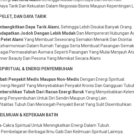
aya Tarik Dan Kekuatan Dalam Negosiasi Bisnis Maupun Kepentingan L
PELET, DAN DAYA TARIK
bangkitkan Daya Tarik Alami
, Sehingga Lebih Disukai Banyak Orang.
dapatkan Jodoh Dengan Lebih Mudah
Dan Mempererat Hubungan A
 Pelet Alami
Yang Membuat Seseorang Semakin Menarik Dan Dicintai.
Keharmonisan Dalam Rumah Tangga Serta Membuat Pasangan Semakin
agai Permasalahan Asmara Seperti Pasangan Yang Mulai Menjauh Ata
nner Beauty Dan Pesona Yang Memikat Secara Alami.
SPIRITUAL & ENERGI PENYEMBUHAN
ati Penyakit Medis Maupun Non-Medis
Dengan Energi Spiritual.
nergi Negatif Yang Menyebabkan Penyakit Kronis Dan Gangguan Tubu
bersihkan Tubuh Dari Racun Energi Buruk
Yang Menyebabkan Kelema
rgi Penyembuhan Untuk Diri Sendiri Maupun Orang Lain.
italitas Tubuh Dan Mencegah Penyakit Berat Yang Sulit Disembuhkan.
EILMUAN & KEPEKAAN BATIN
Cakra Spiritual Untuk Meningkatkan Energi Dalam Tubuh.
mbelajaran Berbagai Ilmu Gaib Dan Keilmuan Spiritual Lainnya.