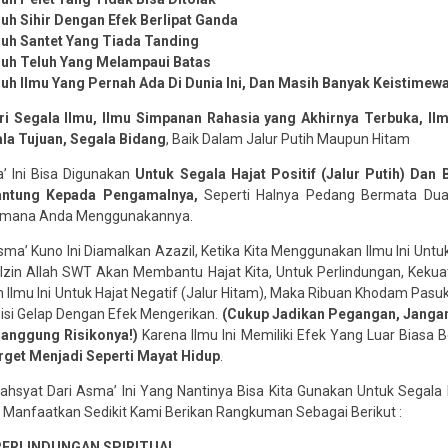
uh Sihir Dengan Efek Berlipat Ganda
ruh Santet Yang Tiada Tanding
ruh Teluh Yang Melampaui Batas
uh Ilmu Yang Pernah Ada Di Dunia Ini,
Dan Masih Banyak Keistimewa
ari Segala Ilmu, Ilmu Simpanan Rahasia yang Akhirnya Terbuka, I
ala Tujuan, Segala Bidang
, Baik Dalam Jalur Putih Maupun Hitam
a’ Ini Bisa Digunakan
Untuk Segala Hajat Positif (Jalur Putih) Dan
antung Kepada Pengamalnya,
Seperti Halnya Pedang Bermata Du
imana Anda Menggunakannya.
’ Kuno Ini Diamalkan Azazil, Ketika Kita Menggunakan Ilmu Ini Untuk
Izin Allah SWT Akan Membantu Hajat Kita, Untuk Perlindungan, Kekuat
 Ilmu Ini Untuk Hajat Negatif (Jalur Hitam), Maka Ribuan Khodam Pas
Sisi Gelap Dengan Efek Mengerikan.
(Cukup Jadikan Pegangan, Jangan
nanggung Risikonya!)
Karena Ilmu Ini Memiliki Efek Yang Luar Biasa
get Menjadi Seperti Mayat Hidup
.
hsyat Dari Asma’ Ini Yang Nantinya Bisa Kita Gunakan Untuk Segala N
a Manfaatkan Sedikit Kami Berikan Rangkuman Sebagai Berikut :
& PERLINDUNGAN SPIRITUAL