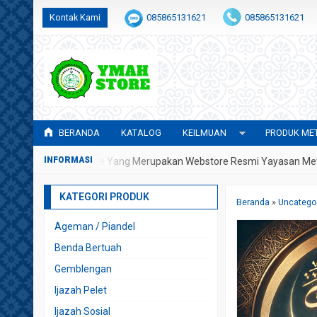
Kontak Kami
085865131621
085865131621
admin@awwalulhidayah.com
BERANDA
KATALOG
KEILMUAN
PRODUK MET
 Di YMAH Store Yang Merupakan Webstore Resmi Yayasan Metafisika
KATEGORI PRODUK
Beranda
»
Uncatego
Ageman / Piandel
Benda Bertuah
Gemblengan
Ijazah Pelet
Ijazah Sosial