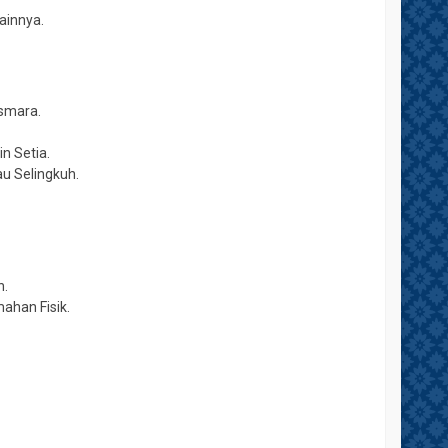
ainnya.
smara.
 Setia.
u Selingkuh.
h.
han Fisik.