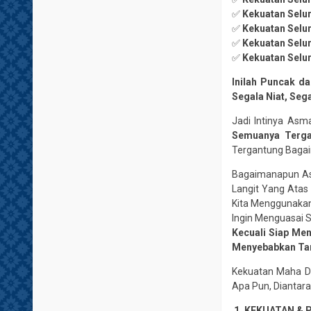
✅
Kekuatan Selur
✅
Kekuatan Selu
✅
Kekuatan Selu
✅
Kekuatan Selur
Inilah Puncak d
Segala Niat, Seg
Jadi Intinya Asm
Semuanya Terg
Tergantung Baga
Bagaimanapun Asma
Langit Yang Atas 
Kita Menggunakan
Ingin Menguasai 
Kecuali Siap Me
Menyebabkan Tar
Kekuatan Maha Da
Apa Pun, Diantar
️ 1. KEKUATAN 