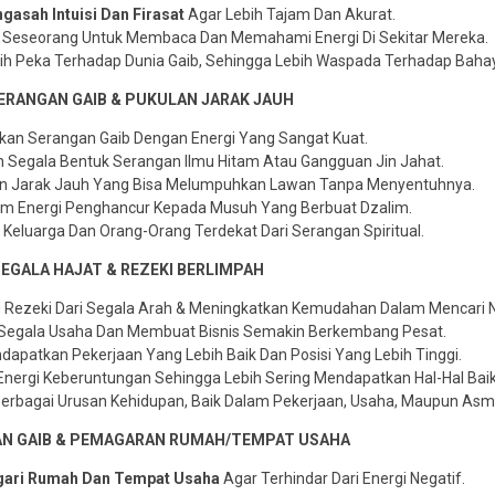
gasah Intuisi Dan Firasat
Agar Lebih Tajam Dan Akurat.
Seseorang Untuk Membaca Dan Memahami Energi Di Sekitar Mereka.
ih Peka Terhadap Dunia Gaib, Sehingga Lebih Waspada Terhadap Baha
SERANGAN GAIB & PUKULAN JARAK JAUH
n Serangan Gaib Dengan Energi Yang Sangat Kuat.
Segala Bentuk Serangan Ilmu Hitam Atau Gangguan Jin Jahat.
an Jarak Jauh Yang Bisa Melumpuhkan Lawan Tanpa Menyentuhnya.
m Energi Penghancur Kepada Musuh Yang Berbuat Dzalim.
 Keluarga Dan Orang-Orang Terdekat Dari Serangan Spiritual.
EGALA HAJAT & REZEKI BERLIMPAH
Rezeki Dari Segala Arah & Meningkatkan Kemudahan Dalam Mencari 
Segala Usaha Dan Membuat Bisnis Semakin Berkembang Pesat.
patkan Pekerjaan Yang Lebih Baik Dan Posisi Yang Lebih Tinggi.
ergi Keberuntungan Sehingga Lebih Sering Mendapatkan Hal-Hal Baik
bagai Urusan Kehidupan, Baik Dalam Pekerjaan, Usaha, Maupun Asm
NGAN GAIB & PEMAGARAN RUMAH/TEMPAT USAHA
ari Rumah Dan Tempat Usaha
Agar Terhindar Dari Energi Negatif.