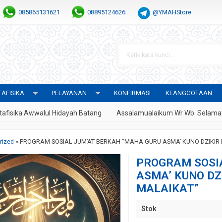
085865131621
08895124626
@YMAHStore
AFISIKA
PELAYANAN
KONFIRMASI
KEANGGOTAAN
 Awwalul Hidayah Batang
Assalamualaikum Wr Wb. Selamat Datang
rized
»
PROGRAM SOSIAL JUM’AT BERKAH “MAHA GURU ASMA’ KUNO DZIKIR
PROGRAM SOSI
ASMA’ KUNO DZ
MALAIKAT”
Stok