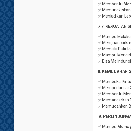
✅ Membantu
Men
✅ Memungkinkan 
✅ Menjadikan Leb
⚡
7. KEKUATAN 
✅ Mampu Melakuka
✅ Menghancurkan 
✅ Memiliki Pukul
✅ Mampu Mengiri
✅ Bisa Melindungi
8. KEMUDAHAN S
✅ Membuka Pintu 
✅ Memperlancar 
✅ Membantu Menda
✅ Memancarkan En
✅ Memudahkan Ber
️ 9. PERLINDU
✅ Mampu
Memag