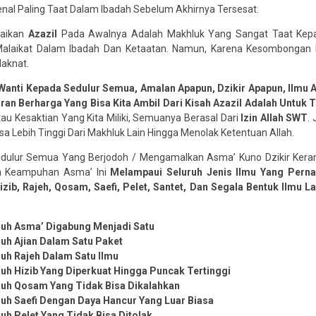
nal Paling Taat Dalam Ibadah Sebelum Akhirnya Tersesat.
paikan
Azazil
Pada Awalnya Adalah Makhluk Yang Sangat Taat Kepa
alaikat Dalam Ibadah Dan Ketaatan. Namun, Karena Kesombongan Da
laknat.
 Wanti Kepada Sedulur Semua, Amalan Apapun, Dzikir Apapun, Ilmu
an Berharga Yang Bisa Kita Ambil Dari Kisah Azazil Adalah Untuk
tau Kesaktian Yang Kita Miliki, Semuanya Berasal Dari
Izin Allah SWT
.
a Lebih Tinggi Dari Makhluk Lain Hingga Menolak Ketentuan Allah.
edulur Semua Yang Berjodoh / Mengamalkan Asma’ Kuno Dzikir Keram
a Keampuhan Asma’ Ini
Melampaui Seluruh Jenis Ilmu Yang Pern
izib, Rajeh, Qosam, Saefi, Pelet, Santet, Dan Segala Bentuk Ilmu La
ruh Asma’ Digabung Menjadi Satu
uh Ajian Dalam Satu Paket
uh Rajeh Dalam Satu Ilmu
uh Hizib Yang Diperkuat Hingga Puncak Tertinggi
ruh Qosam Yang Tidak Bisa Dikalahkan
uh Saefi Dengan Daya Hancur Yang Luar Biasa
uh Pelet Yang Tidak Bisa Ditolak