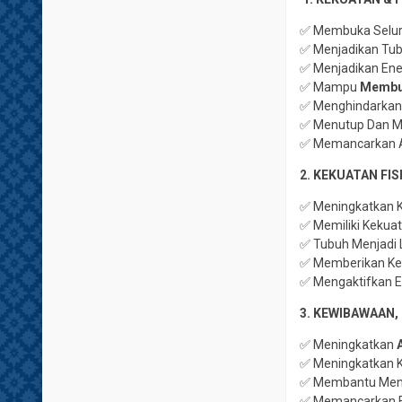
✅ Membuka Seluruh
✅ Menjadikan Tub
✅ Menjadikan Ener
✅ Mampu
Membuk
✅ Menghindarkan 
✅ Menutup Dan Me
✅ Memancarkan A
2. KEKUATAN FI
✅ Meningkatkan K
✅ Memiliki Kekuat
✅ Tubuh Menjadi 
✅ Memberikan Ket
✅ Mengaktifkan E
3. KEWIBAWAAN,
✅ Meningkatkan
✅ Meningkatkan K
✅ Membantu Menc
✅ Memancarkan 