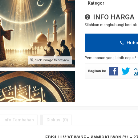
Kategori
INFO HARGA
Silahkan menghubungi kontak 
Hubu
Pemesanan yang lebih cepat!
click image to preview
Bagikan ke
Info Tambahan
Diskusi (0)
EDISI JUM’AT WAGE – KAMIS KLIWON (21 – 27