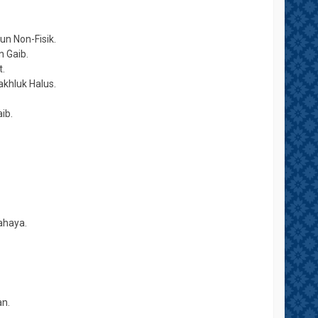
un Non-Fisik.
n Gaib.
t.
khluk Halus.
ib.
ahaya.
n.