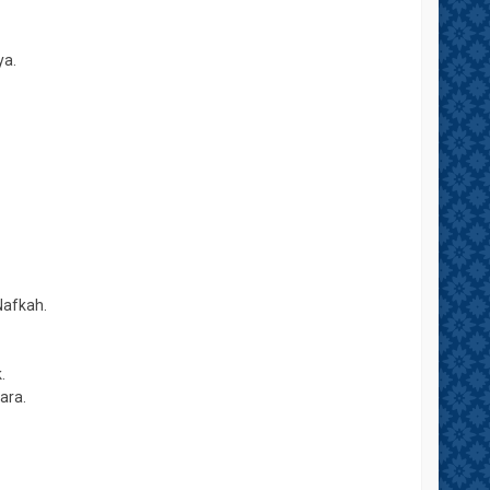
ya.
Nafkah.
.
ara.