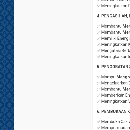
✅ Meningkatkan D
4. PENGASIHAN, 
✅ Membantu
Mem
✅ Membantu
Men
✅ Memiliki
Energi
✅ Meningkatkan 
✅ Mengatasi Berb
✅ Meningkatkan I
5. PENGOBATAN 
✅ Mampu
Mengob
✅ Mengeluarkan E
✅ Membantu
Mem
✅ Memberikan Ene
✅ Meningkatkan V
6. PEMBUKAAN K
✅ Membuka Cakra-
✅ Mempermudah Pe