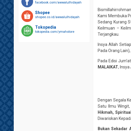
facebook.com/awwalulhidayah
Bismillahirrohm
Shopee
Kami Membuka Pro
shopee.co.id/awwalulhidayah
Sedang Kurang S
Tokopedia
Keilmuan – Keilm
tokopedia.com/ymahstore
Terjangkau.
Insya Allah Seti
Pada Orang Lain),
Pada Edisi Jum’at
MALAIKAT
, Insy
Dengan Segala Ke
Satu Ilmu Wingit
Hikmah, Spiritua
Diwariskan Kepa
Bukan Sekadar A