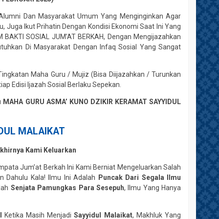
a, Alumni Dan Masyarakat Umum Yang Menginginkan Agar
Juga Ikut Prihatin Dengan Kondisi Ekonomi Saat Ini Yang
AM BAKTI SOSIAL JUM’AT BERKAH, Dengan Mengijazahkan
butuhkan Di Masyarakat Dengan Infaq Sosial Yang Sangat
ingkatan Maha Guru / Mujiz (Bisa Diijazahkan / Turunkan
iap Edisi Ijazah Sosial Berlaku Sepekan.
u
MAHA GURU ASMA’ KUNO DZIKIR KERAMAT SAYYIDUL
IDUL MALAIKAT
khirnya Kami Keluarkan
mpata Jum’at Berkah Ini Kami Berniat Mengeluarkan Salah
 Dahulu Kala! Ilmu Ini Adalah
Puncak Dari Segala Ilmu
ilah
Senjata Pamungkas Para Sesepuh
, Ilmu Yang Hanya
l
Ketika Masih Menjadi
Sayyidul Malaikat
, Makhluk Yang