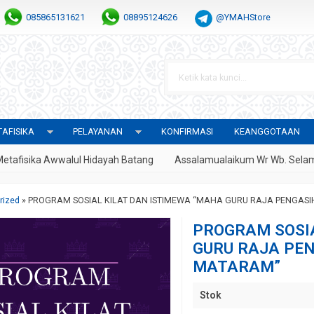
085865131621
08895124626
@YMAHStore
AFISIKA
PELAYANAN
KONFIRMASI
KEANGGOTAAN
sika Awwalul Hidayah Batang
Assalamualaikum Wr Wb. Selamat Da
rized
»
PROGRAM SOSIAL KILAT DAN ISTIMEWA “MAHA GURU RAJA PENGA
PROGRAM SOSIA
GURU RAJA PE
MATARAM”
Stok