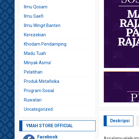
Ilmu Qosam
Ilmu Saefi
Ilmu Wingit Banten
Kerezekian
Khodam Pendamping
Madu Tuah
Minyak Asma'
Pelatihan
Produk Metafisika
Program Sosial
Ruwatan
Uncategorized
Deskripsi
YMAH STORE OFFICIAL
Facebook
Assalamualaikum