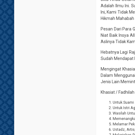
Adalah Ilmu Ini.
Ini, Kami Tidak 
Hikmah Mahabah 
Pesan Dari Para 
Niat Baik Insya 
Aslinya Tidak Ka
Hebatnya Lagi Ra
Sudah Mendapat I
Mengingat Khasia
Dalam Menggunaka
Jenis Lain Memint
Khasiat / Fadhilah
Untuk Suami 
Untuk Istri 
Wasilah Unt
Memenangkan 
Melamar Peke
Ustadz, Arti
Melariskan 