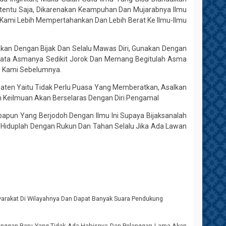
ertentu Saja, Dikarenakan Keampuhan Dan Mujarabnya Ilmu
n Kami Lebih Mempertahankan Dan Lebih Berat Ke Ilmu-Ilmu
akan Dengan Bijak Dan Selalu Mawas Diri, Gunakan Dengan
ernyata Asmanya Sedikit Jorok Dan Memang Begitulah Asma
u Kami Sebelumnya.
Paten Yaitu Tidak Perlu Puasa Yang Memberatkan, Asalkan
 Keilmuan Akan Berselaras Dengan Diri Pengamal
papun Yang Berjodoh Dengan Ilmu Ini Supaya Bijaksanalah
Hiduplah Dengan Rukun Dan Tahan Selalu Jika Ada Lawan
a
yarakat Di Wilayahnya Dan Dapat Banyak Suara Pendukung
anggan Baru Yang Tidak Ada Habisnya Dan Pelanggan Lama Akan