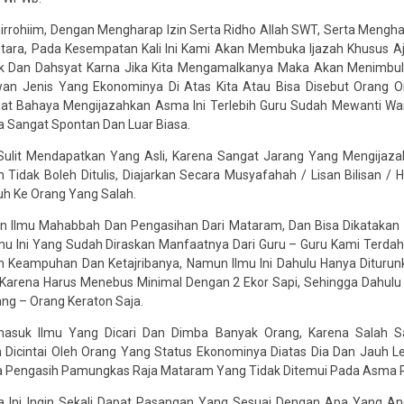
irrohiim, Dengan Mengharap Izin Serta Ridho Allah SWT, Serta Menghar
ara, Pada Kesempatan Kali Ini Kami Akan Membuka Ijazah Khusus Aj
ik Dan Dahsyat Karna Jika Kita Mengamalkanya Maka Akan Menimbulk
an Jenis Yang Ekonominya Di Atas Kita Atau Bisa Disebut Orang Oran
t Bahaya Mengijazahkan Asma Ini Terlebih Guru Sudah Mewanti Wan
a Sangat Spontan Dan Luar Biasa.
Sulit Mendapatkan Yang Asli, Karena Sangat Jarang Yang Mengijaza
 Tidak Boleh Ditulis, Diajarkan Secara Musyafahah / Lisan Bilisan / 
uh Ke Orang Yang Salah.
an Ilmu Mahabbah Dan Pengasihan Dari Mataram, Dan Bisa Dikatakan
Ilmu Ini Yang Sudah Diraskan Manfaatnya Dari Guru – Guru Kami Ter
n Keampuhan Dan Ketajribanya, Namun Ilmu Ini Dahulu Hanya Ditur
arena Harus Menebus Minimal Dengan 2 Ekor Sapi, Sehingga Dahulu I
ng – Orang Keraton Saja.
masuk Ilmu Yang Dicari Dan Dimba Banyak Orang, Karena Salah 
icintai Oleh Orang Yang Status Ekonominya Diatas Dia Dan Jauh Lebih
 Pengasih Pamungkas Raja Mataram Yang Tidak Ditemui Pada Asma P
 Ini Ingin Sekali Dapat Pasangan Yang Sesuai Dengan Apa Yang And