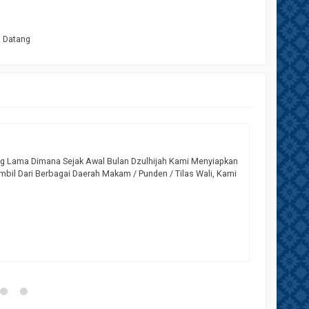
m Datang
PROGRAM 
g Lama Dimana Sejak Awal Bulan Dzulhijah Kami Menyiapkan
Assalamua
bil Dari Berbagai Daerah Makam / Punden / Tilas Wali, Kami
Salah Sat
Gubes Pad
*Infaq H
Tersedi
Hubungi