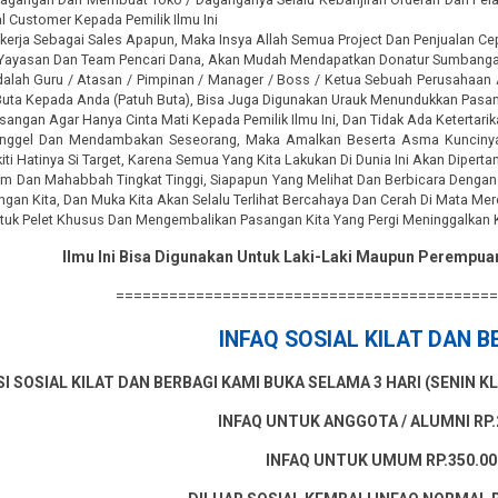
l Customer Kepada Pemilik Ilmu Ini
kerja Sebagai Sales Apapun, Maka Insya Allah Semua Project Dan Penjualan Ce
k Yayasan Dan Team Pencari Dana, Akan Mudah Mendapatkan Donatur Sumbang
dalah Guru / Atasan / Pimpinan / Manager / Boss / Ketua Sebuah Perusahaa
Buta Kepada Anda (Patuh Buta), Bisa Juga Digunakan Urauk Menundukkan Pasang
angan Agar Hanya Cinta Mati Kepada Pemilik Ilmu Ini, Dan Tidak Ada Ketertar
inggel Dan Mendambakan Seseorang, Maka Amalkan Beserta Asma Kuncinya, M
iti Hatinya Si Target, Karena Semua Yang Kita Lakukan Di Dunia Ini Akan Dipert
m Dan Mahabbah Tingkat Tinggi, Siapapun Yang Melihat Dan Berbicara Dengan
ngan Kita, Dan Muka Kita Akan Selalu Terlihat Bercahaya Dan Cerah Di Mata Mer
tuk Pelet Khusus Dan Mengembalikan Pasangan Kita Yang Pergi Meninggalkan 
Ilmu Ini Bisa Digunakan Untuk Laki-Laki Maupun Perempu
==========================================
INFAQ SOSIAL KILAT DAN B
SI SOSIAL KILAT DAN BERBAGI KAMI BUKA SELAMA 3 HARI (SENIN K
INFAQ UNTUK ANGGOTA / ALUMNI RP.2
INFAQ UNTUK UMUM RP.350.00