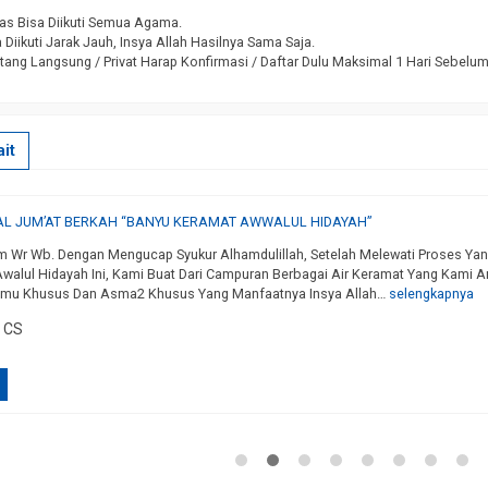
as Bisa Diikuti Semua Agama.
Diikuti Jarak Jauh, Insya Allah Hasilnya Sama Saja.
tang Langsung / Privat Harap Konfirmasi / Daftar Dulu Maksimal 1 Hari Sebelu
it
L JUM’AT BERKAH “BANYU KERAMAT AWWALUL HIDAYAH”
 Wr Wb. Dengan Mengucap Syukur Alhamdulillah, Setelah Melewati Proses Yan
walul Hidayah Ini, Kami Buat Dari Campuran Berbagai Air Keramat Yang Kami Am
Ilmu Khusus Dan Asma2 Khusus Yang Manfaatnya Insya Allah…
selengkapnya
i CS