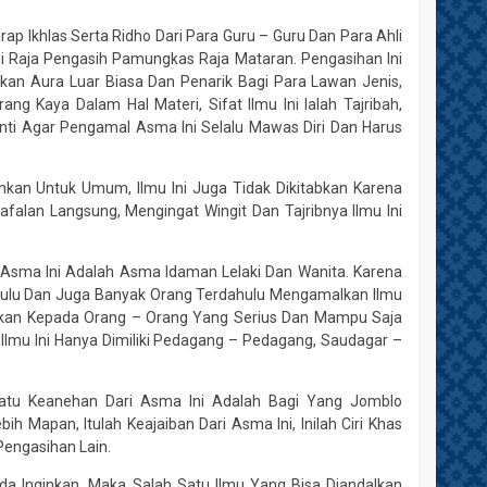
ap Ikhlas Serta Ridho Dari Para Guru – Guru Dan Para Ahli
i Raja Pengasih Pamungkas Raja Mataran. Pengasihan Ini
an Aura Luar Biasa Dan Penarik Bagi Para Lawan Jenis,
g Kaya Dalam Hal Materi, Sifat Ilmu Ini Ialah Tajribah,
ti Agar Pengamal Asma Ini Selalu Mawas Diri Dan Harus
hkan Untuk Umum, Ilmu Ini Juga Tidak Dikitabkan Karena
Hafalan Langsung, Mengingat Wingit Dan Tajribnya Ilmu Ini
 Asma Ini Adalah Asma Idaman Lelaki Dan Wanita. Karena
dahulu Dan Juga Banyak Orang Terdahulu Mengamalkan Ilmu
unkan Kepada Orang – Orang Yang Serius Dan Mampu Saja
lmu Ini Hanya Dimiliki Pedagang – Pedagang, Saudagar –
Satu Keanehan Dari Asma Ini Adalah Bagi Yang Jomblo
 Mapan, Itulah Keajaiban Dari Asma Ini, Inilah Ciri Khas
engasihan Lain.
a Inginkan, Maka Salah Satu Ilmu Yang Bisa Diandalkan