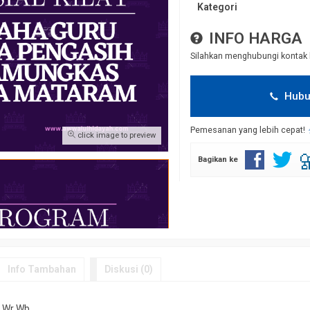
Kategori
INFO HARGA
Silahkan menghubungi kontak 
Hubu
Pemesanan yang lebih cepat!
click image to preview
Bagikan ke
Info Tambahan
Diskusi (0)
 Wr Wb.