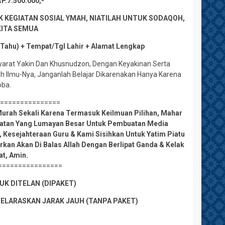
.7.500.000,-
K KEGIATAN SOSIAL YMAH, NIATILAH UNTUK SODAQOH,
KITA SEMUA
 Tahu) + Tempat/Tgl Lahir + Alamat Lengkap
Syarat Yakin Dan Khusnudzon, Dengan Keyakinan Serta
ah Ilmu-Nya, Janganlah Belajar Dikarenakan Hanya Karena
oba.
================
urah Sekali Karena Termasuk Keilmuan Pilihan, Mahar
amatan Yang Lumayan Besar Untuk Pembuatan Media
 Kesejahteraan Guru & Kami Sisihkan Untuk Yatim Piatu
rkan Akan Di Balas Allah Dengan Berlipat Ganda & Kelak
at, Amin.
================
K DITELAN (DIPAKET)
SELARASKAN JARAK JAUH (TANPA PAKET)