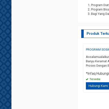
Program Diat
Program Bisa 
Bagi Yang Da
Produk Terka
PROGRAM SOSIA
t Tinggi, Meliputi Proses Penulisan Wafaq Mahkota
Assalamualaikum
emudian Dilanjutkan Dengan Pengisian Berbagai Ilmu –
Banyu Keramat A
 Sholawat, Pengisian Khodam Khusus Dan Juga
Proses Dengan 
*Infaq Hubung
Tersedia
Hubungi Kami