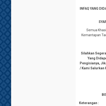
INFAQ YANG DID
SYAR
Semua Khasia
Kemantapan Tauh
Silahkan Seger
Yang Didap
Pengisianya, Ji
/ Kami Salurkan 
BI
Keterangan :