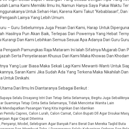
 Sudah Lama Kami Memiliki Ilmu Ini, Namun Hanya Saya Pakai Waktu T
Menggunakanya Untuk Sehari-Hari, Karena Kami Takut “Kebablasan”, Da
Pengasih Lainya Yang Lebih Umum.
Guru – Guru Sebelumnya Juga Pesan Dari Kami, Harap Untuk Dipergun
Allah Hasilnya Pun Akan Baik, Terlepas Dari Powernya Yang Hebat T
mi Kurangi Dan Kami Lebihkan Semua Sesuai Apa Adanya Dari Guru Gur
ja Pengasih Pamungkas Raja Mataram Ini Ialah Sifatnya Mujjarab Dan 
jazah Serta Penyelarasan Khusus Dari Kami Maka Khowas Dan Khodam
tnya Yang Luar Biasa Maka Sekali Lagi Kami Mewanti-Wanti Untuk Sia
nnya, Saran Kami Jika Sudah Ada Yang Terkena Maka Nikahilah Dan 
a Untuk Dinikahi.
 Utama Dari Ilmu Ini Diantaranya Sebagai Berikut :
Supaya Selalu Disayang Istri Dan Tetap Setia Selamanya, Begitu Juga Sebalikny
Agar Suaminya Tetap Cinta Setia Selamanya, Tidak Mencintai Wanita Lain
uk Mendapatkan Pasangan Yang Kita Inginkan Dan Idamkan
Pemilu Capres, Calon Lurah, Calon Camat, Calon Bupati Dll Agar Disukai Mas
rjaan Agar Cepat Diterima
s, Penyanyi, Model, Selebgram Agar Banyak Fans Berat Dan Mereka Taqlid Buta
Dagangan Dan Membuat Toko / Daganganya Selalu Kebanjiran Orderan Dan Pel