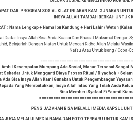
DILUAR SOSIAL KEMBALI INFAQ NORMAL RP
APAT DARI PROGRAM SOSIAL KILAT INI AKAN KAMI GUNAKAN UNTU
INSYA ALLAH TAMBAH BERKAH UNTUK 
AT : Nama Lengkap + Nama Ibu Kandung + Hari Lahir / Weton (Kalau
t Diatas Insya Allah Bisa Anda Kuasai Dan Khasiat Maksimal Dengan 
id, Belajarlah Dengan Niatan Untuk Mencari Ridho Allah Melalui Wasil
Nafsu Atau Untuk Iseng / Coba-C
======================================
a Ambil Kesempatan Mumpung Ada Sosial, Mahar Tersebut Sangat M
at Sekedar Untuk Mengganti Biaya Proses Ritual / Riyadhoh + Sel
ka Ada Sisa Insya Allah Kami Gunakan Untuk Pengembangan Yayasan,
Kepada Yang Membutuhkan, Insya Allah Infaq Yang Telah Anda Kelua
Bisa Memberi Syafaat Fi Yaomil Kiam
=======================================
PENGIJAZAHAN BISA MELALUI MEDIA KAPSUL UNTU
SA JUGA MELALUI MEDIA NAMA DAN FOTO TERBARU UNTUK KAMI 