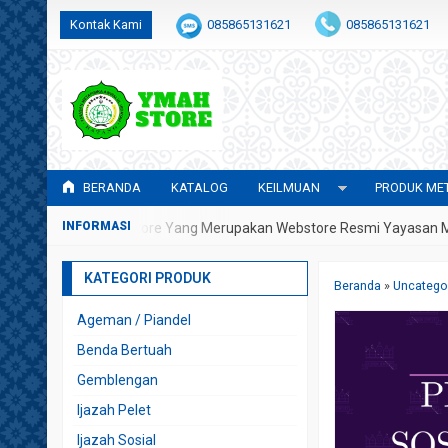
Kontak Kami
085865131621
085865131621
admin@awwalulhidayah.com
BERANDA
KATALOG
KEILMUAN
PRODUK MET
tang Di YMAH Store Yang Merupakan Webstore Resmi Yayasan Metafi
KATEGORI PRODUK
Beranda
»
Uncatego
Ageman / Piandel
Benda Bertuah
Gemblengan
Ijazah Pelet
Ijazah Sosial