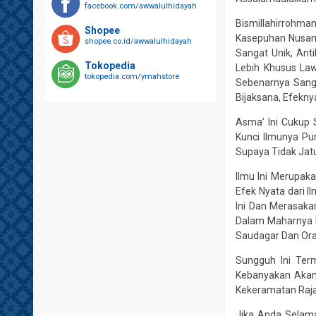
facebook.com/awwalulhidayah
Bismillahirrohman
Shopee
Kasepuhan Nusant
shopee.co.id/awwalulhidayah
Sangat Unik, Ant
Tokopedia
Lebih Khusus Law
tokopedia.com/ymahstore
Sebenarnya Sanga
Bijaksana, Efekny
Asma’ Ini Cukup 
Kunci Ilmunya Pun
Supaya Tidak Jat
Ilmu Ini Merupak
Efek Nyata dari 
Ini Dan Merasaka
Dalam Maharnya K
Saudagar Dan Ora
Sungguh Ini Ter
Kebanyakan Akan D
Kekeramatan Raja
Jika Anda Selama