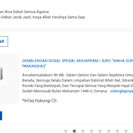
as Bisa Diikuti Semua Agama.
 Diikuti Jarak Jauh, Insya Allah Hasilnya Sama Saja
it
GEMBLENGAN SOSIAL SPESIAL MUHARRAM / SURO “MAHA GURU
PAMUNGKAS”
Assalamualaikum Wr Wb. Salam Santun Dan Salam Sejahtera Unt
Berada, Semoga Selalu Dalam Limpahan Rahmat Allah Swt, Diber
Rezeki Yang Berlimpah, Dan Tercapai Semua Yang Menjadi Hajat Da
Sudah Memasuki Bulan Muharram 1446 H, Dimana…
selengkapny
*Infaq Hubungi CS