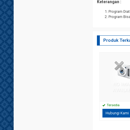
Keterangan :
Program Diat
Program Bisa
Produk Terka
 KASEPUHAN BANTEN
asyarakat Umum Dimanapun Berada, Tanpa Terasa Saat
ng Istimewa Sebentar Lagi Kita Umat Muslim Akan
aitu Turunya Al Qur’an (Nuzu’ul Qur’an) / 17 Ramadhan
Tersedia
Hubungi Kami