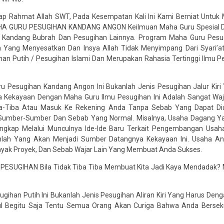
p Rahmat Allah SWT, Pada Kesempatan Kali Ini Kami Berniat Untuk
HA GURU PESUGIHAN KANDANG ANGON Keilmuan Maha Guru Spesial Di 
n Kandang Bubrah Dan Pesugihan Lainnya. Program Maha Guru Pesu
ang Menyesatkan Dan Insya Allah Tidak Menyimpang Dari Syari’at
an Putih / Pesugihan Islami Dan Merupakan Rahasia Tertinggi Ilmu
u Pesugihan Kandang Angon Ini Bukanlah Jenis Pesugihan Jalur Ki
a Kekayaan Dengan Maha Guru Ilmu Pesugihan Ini Adalah Sangat Wa
a-Tiba Atau Masuk Ke Rekening Anda Tanpa Sebab Yang Dapat Diur
 Sumber-Sumber Dan Sebab Yang Normal. Misalnya, Usaha Dagang Yan
angkap Melalui Munculnya Ide-Ide Baru Terkait Pengembangan Usah
nlah Yang Akan Menjadi Sumber Datangnya Kekayaan Ini. Usaha A
ak Proyek, Dan Sebab Wajar Lain Yang Membuat Anda Sukses.
PESUGIHAN Bila Tidak Tiba Tiba Membuat Kita Jadi Kaya Mendadak?
sugihan Putih Ini Bukanlah Jenis Pesugihan Aliran Kiri Yang Harus D
 Begitu Saja Tentu Semua Orang Akan Curiga Bahwa Anda Berseku