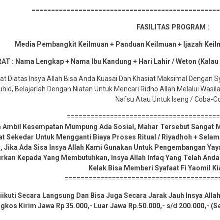
===============================================
FASILITAS PROGRAM :
Media Pembangkit Keilmuan + Panduan Keilmuan + Ijazah Kei
AT : Nama Lengkap + Nama Ibu Kandung + Hari Lahir / Weton (Kalau
t Diatas Insya Allah Bisa Anda Kuasai Dan Khasiat Maksimal Dengan 
id, Belajarlah Dengan Niatan Untuk Mencari Ridho Allah Melalui Wasil
Nafsu Atau Untuk Iseng / Coba-C
======================================
a Ambil Kesempatan Mumpung Ada Sosial, Mahar Tersebut Sangat M
at Sekedar Untuk Mengganti Biaya Proses Ritual / Riyadhoh + Sel
 Jika Ada Sisa Insya Allah Kami Gunakan Untuk Pengembangan Yaya
lurkan Kepada Yang Membutuhkan, Insya Allah Infaq Yang Telah Anda
Kelak Bisa Memberi Syafaat Fi Yaomil K
=======================================
ikuti Secara Langsung Dan Bisa Juga Secara Jarak Jauh Insya Alla
os Kirim Jawa Rp 35.000,- Luar Jawa Rp.50.000,- s/d 200.000,- (Se