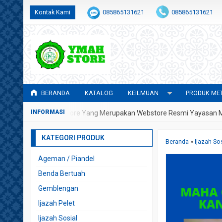
Kontak Kami
085865131621
085865131621
admin@awwalulhidayah.com
BERANDA
KATALOG
KEILMUAN
PRODUK MET
atang Di YMAH Store Yang Merupakan Webstore Resmi Yayasan Metafi
KATEGORI PRODUK
Beranda
»
Ijazah So
Ageman / Piandel
Benda Bertuah
Gemblengan
Ijazah Pelet
Ijazah Sosial