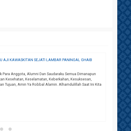
 AJI KAWASKITAN SEJATI LAMBAR PANINGAL GHAIB
SOSIAL H
Assalamua
uk Para Anggota, Alumni Dan Saudaraku Semua Dimanapun
Qosam Mal
ikan Kesehatan, Keselamatan, Keberkahan, Kesuksesan,
Ghoib Qos
n Tujuan, Amin Ya Robbal Alamin. Alhamdulillah Saat Ini Kita
*Infaq H
a
Tersedi
Hubungi