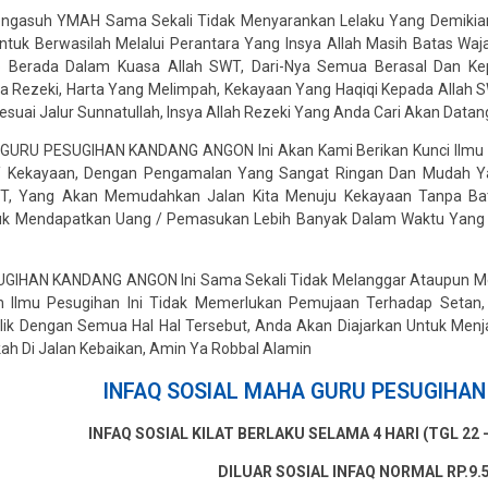
ngasuh YMAH Sama Sekali Tidak Menyarankan Lelaku Yang Demikian 
tuk Berwasilah Melalui Perantara Yang Insya Allah Masih Batas Wa
ap Berada Dalam Kuasa Allah SWT, Dari-Nya Semua Berasal Dan Ke
Rezeki, Harta Yang Melimpah, Kekayaan Yang Haqiqi Kepada Allah S
suai Jalur Sunnatullah, Insya Allah Rezeki Yang Anda Cari Akan Data
URU PESUGIHAN KANDANG ANGON Ini Akan Kami Berikan Kunci Ilmu Ya
/ Kekayaan, Dengan Pengamalan Yang Sangat Ringan Dan Mudah Yang
T, Yang Akan Memudahkan Jalan Kita Menuju Kekayaan Tanpa Bat
 Mendapatkan Uang / Pemasukan Lebih Banyak Dalam Waktu Yang Le
IHAN KANDANG ANGON Ini Sama Sekali Tidak Melanggar Ataupun M
 Ilmu Pesugihan Ini Tidak Memerlukan Pemujaan Terhadap Setan
lik Dengan Semua Hal Hal Tersebut, Anda Akan Diajarkan Untuk Me
ah Di Jalan Kebaikan, Amin Ya Robbal Alamin
INFAQ SOSIAL MAHA GURU PESUGIHA
INFAQ SOSIAL KILAT BERLAKU SELAMA 4 HARI (TGL 22 – 
DILUAR SOSIAL INFAQ NORMAL RP.9.5