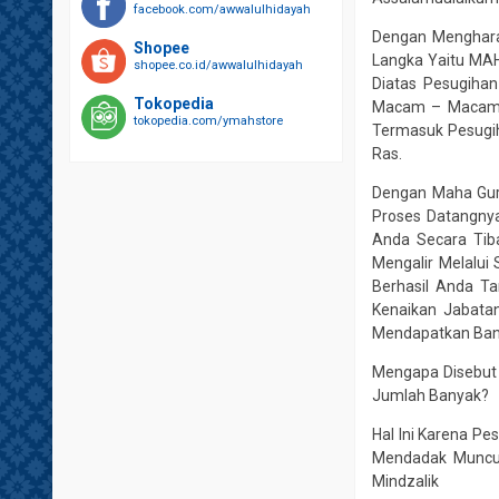
facebook.com/awwalulhidayah
Dengan Menghara
Shopee
Langka Yaitu MA
shopee.co.id/awwalulhidayah
Diatas Pesugiha
Tokopedia
Macam – Macam Y
tokopedia.com/ymahstore
Termasuk Pesugih
Ras.
Dengan Maha Gur
Proses Datangny
Anda Secara Tib
Mengalir Melalui
Berhasil Anda T
Kenaikan Jabata
Mendapatkan Bany
Mengapa Disebut 
Jumlah Banyak?
Hal Ini Karena Pe
Mendadak Muncul
Mindzalik