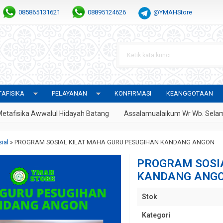
085865131621
08895124626
@YMAHStore
AFISIKA
PELAYANAN
KONFIRMASI
KEANGGOTAAN
sika Awwalul Hidayah Batang
Assalamualaikum Wr Wb. Selamat D
sial
»
PROGRAM SOSIAL KILAT MAHA GURU PESUGIHAN KANDANG ANGON
PROGRAM SOSI
KANDANG ANG
Stok
Kategori