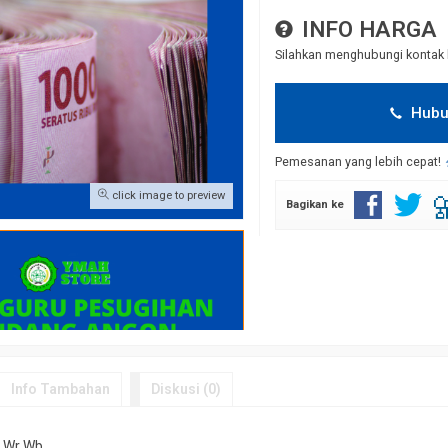
INFO HARGA
Silahkan menghubungi kontak 
Hubu
Pemesanan yang lebih cepat!
click image to preview
Bagikan ke
Info Tambahan
Diskusi (0)
 Wr Wb.