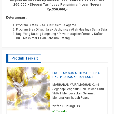
200.000,- (Sesuai Tarif Jasa Pengiriman) Luar Negeri
Rp.350.000,-
Keterangan :
Program Diatas Bisa Diikuti Semua Agama.
Program Bisa Diikuti Jarak Jauh, Insya Allah Hasilnya Sama Saja.
Bagi Yang Datang Langsung / Privat Harap Konfirmasi / Daftar
Dulu Maksimal 1 Hari Sebelum Datang
Produk Terkait
A
PROGRAM SOSIAL HEMAT BERBAGI
S
”
HARI KE-7 RAMADHAN 1444 H
D
MARHABAN YA RAMADHAN Kami
A
Segenap Pengasuh Dan Dewan Guru
K
YMAH, Mengucapkan Selamat
B
i
Menunaikan Ibadah Puasa
S
u
Ramadhan 1444 H Bagi Yang
K
*Infaq Hubungi CS
*
Menjalankan (Muslim), Semoga
D
k
Amal Ibadah Kita Diterima Oleh Allah
K
Tersedia