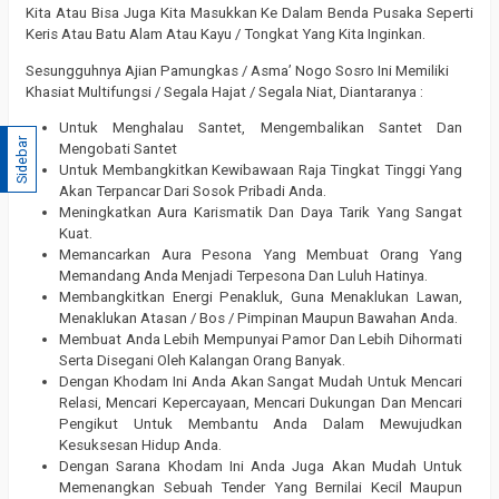
Kita Atau Bisa Juga Kita Masukkan Ke Dalam Benda Pusaka Seperti
Keris Atau Batu Alam Atau Kayu / Tongkat Yang Kita Inginkan.
Sesungguhnya Ajian Pamungkas / Asma’ Nogo Sosro Ini Memiliki
Khasiat Multifungsi / Segala Hajat / Segala Niat, Diantaranya :
Untuk Menghalau Santet, Mengembalikan Santet Dan
Sidebar
Mengobati Santet
Untuk Membangkitkan Kewibawaan Raja Tingkat Tinggi Yang
Akan Terpancar Dari Sosok Pribadi Anda.
Meningkatkan Aura Karismatik Dan Daya Tarik Yang Sangat
Kuat.
Memancarkan Aura Pesona Yang Membuat Orang Yang
Memandang Anda Menjadi Terpesona Dan Luluh Hatinya.
Membangkitkan Energi Penakluk, Guna Menaklukan Lawan,
Menaklukan Atasan / Bos / Pimpinan Maupun Bawahan Anda.
Membuat Anda Lebih Mempunyai Pamor Dan Lebih Dihormati
Serta Disegani Oleh Kalangan Orang Banyak.
Dengan Khodam Ini Anda Akan Sangat Mudah Untuk Mencari
Relasi, Mencari Kepercayaan, Mencari Dukungan Dan Mencari
Pengikut Untuk Membantu Anda Dalam Mewujudkan
Kesuksesan Hidup Anda.
Dengan Sarana Khodam Ini Anda Juga Akan Mudah Untuk
Memenangkan Sebuah Tender Yang Bernilai Kecil Maupun