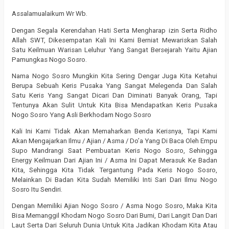
Assalamualaikum Wr Wb.
Dengan Segala Kerendahan Hati Serta Mengharap izin Serta Ridho
Allah SWT, Dikesempatan Kali Ini Kami Berniat Mewariskan Salah
Satu Keilmuan Warisan Leluhur Yang Sangat Bersejarah Yaitu Ajian
Pamungkas Nogo Sosro.
Nama Nogo Sosro Mungkin Kita Sering Dengar Juga Kita Ketahui
Berupa Sebuah Keris Pusaka Yang Sangat Melegenda Dan Salah
Satu Keris Yang Sangat Dicari Dan Diminati Banyak Orang, Tapi
Tentunya Akan Sulit Untuk Kita Bisa Mendapatkan Keris Pusaka
Nogo Sosro Yang Asli Berkhodam Nogo Sosro
Kali Ini Kami Tidak Akan Memaharkan Benda Kerisnya, Tapi Kami
Akan Mengajarkan Ilmu / Ajian / Asma / Do’a Yang Di Baca Oleh Empu
Supo Mandrangi Saat Pembuatan Keris Nogo Sosro, Sehingga
Energy Keilmuan Dari Ajian Ini / Asma Ini Dapat Merasuk Ke Badan
Kita, Sehingga Kita Tidak Tergantung Pada Keris Nogo Sosro,
Melainkan Di Badan Kita Sudah Memiliki Inti Sari Dari Ilmu Nogo
Sosro Itu Sendiri.
Dengan Memiliki Ajian Nogo Sosro / Asma Nogo Sosro, Maka Kita
Bisa Memanggil Khodam Nogo Sosro Dari Bumi, Dari Langit Dan Dari
Laut Serta Dari Seluruh Dunia Untuk Kita Jadikan Khodam Kita Atau