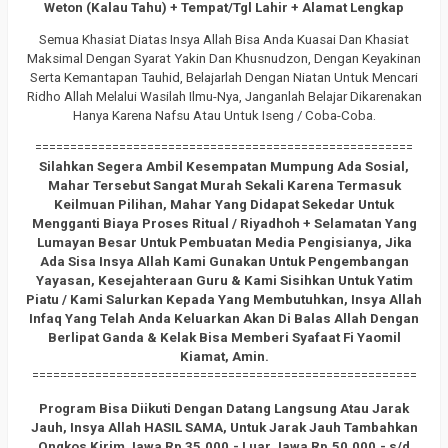
Weton (Kalau Tahu) + Tempat/Tgl Lahir + Alamat Lengkap
Semua Khasiat Diatas Insya Allah Bisa Anda Kuasai Dan Khasiat
Maksimal Dengan Syarat Yakin Dan Khusnudzon, Dengan Keyakinan
Serta Kemantapan Tauhid, Belajarlah Dengan Niatan Untuk Mencari
Ridho Allah Melalui Wasilah Ilmu-Nya, Janganlah Belajar Dikarenakan
Hanya Karena Nafsu Atau Untuk Iseng / Coba-Coba.
======================================================
Silahkan Segera Ambil Kesempatan Mumpung Ada Sosial,
Mahar Tersebut Sangat Murah Sekali Karena Termasuk
Keilmuan Pilihan, Mahar Yang Didapat Sekedar Untuk
Mengganti Biaya Proses Ritual / Riyadhoh + Selamatan Yang
Lumayan Besar Untuk Pembuatan Media Pengisianya, Jika
Ada Sisa Insya Allah Kami Gunakan Untuk Pengembangan
Yayasan, Kesejahteraan Guru & Kami Sisihkan Untuk Yatim
Piatu / Kami Salurkan Kepada Yang Membutuhkan, Insya Allah
Infaq Yang Telah Anda Keluarkan Akan Di Balas Allah Dengan
Berlipat Ganda & Kelak Bisa Memberi Syafaat Fi Yaomil
Kiamat, Amin.
=======================================================
Program Bisa Diikuti Dengan Datang Langsung Atau Jarak
Jauh, Insya Allah HASIL SAMA, Untuk Jarak Jauh Tambahkan
Ongkos Kirim Jawa Rp 35.000,- Luar Jawa Rp.50.000,- s/d