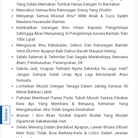
Yang Selalu Memakan Tumbal Hanya Dengan 1x Bentakan
Mencabut Semua Ilmu Kanuragan Orang Yang Dholim
Menyerap Semua Khasiat Ilmu² Milik Anak & Cucu Syekh
Maulana Hasanudin Banten
Kembalikan Serangan Ilmu Hitam Kepada Pengirimnya
Sehingga Akan Menyerang Si Pengirimnya Secara Bertubi-Tubi
100x Lipat
Menguasai Ilmu Kekebalan, Debus Dan Kanuragan Banten
Versi Ekstrim Apapun Baik Debus Basah Maupun Kering
Selalu Selamat & Terhindar Dari Segala Marabahaya, Bencana
Alam, Pembunuhan, Perampokan, Dll
Sabda Jadi, Ucapan Terbukti Nyata Seketika Itu Juga. Hati²
Jangan Sampai Salah Ucap Apa Lagi Bersumpah Atas
Sesuatu.
Lontarkan Musuh Dengan Tenaga Dalam Jeblag Sampai 50
Meter Bahkan Lebih
Pukulan Membuat Panas Pada Tubuh Musuh Serasa Dibakar
Bara Api Yang Membara & Berujung Kematian Yang
Mengenaskan Jika Tidak Segera Dinetralisir
Sidebar
Atasan / Bos Akan Tunduk Seperti Budak Yang Mudah
Diperintah Sekehendak Hati
Selalu Menang Dalam Berdebat Apapun, Lawan Bicara Dibuat
Mati Kutu Tidak Bisa Berkata-Kata & Lolos Dalam Jeratan