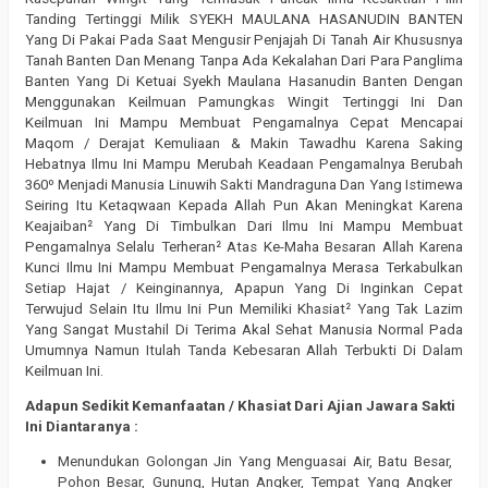
Tanding Tertinggi Milik SYEKH MAULANA HASANUDIN BANTEN
Yang Di Pakai Pada Saat Mengusir Penjajah Di Tanah Air Khususnya
Tanah Banten Dan Menang Tanpa Ada Kekalahan Dari Para Panglima
Banten Yang Di Ketuai Syekh Maulana Hasanudin Banten Dengan
Menggunakan Keilmuan Pamungkas Wingit Tertinggi Ini Dan
Keilmuan Ini Mampu Membuat Pengamalnya Cepat Mencapai
Maqom / Derajat Kemuliaan & Makin Tawadhu Karena Saking
Hebatnya Ilmu Ini Mampu Merubah Keadaan Pengamalnya Berubah
360⁰ Menjadi Manusia Linuwih Sakti Mandraguna Dan Yang Istimewa
Seiring Itu Ketaqwaan Kepada Allah Pun Akan Meningkat Karena
Keajaiban² Yang Di Timbulkan Dari Ilmu Ini Mampu Membuat
Pengamalnya Selalu Terheran² Atas Ke-Maha Besaran Allah Karena
Kunci Ilmu Ini Mampu Membuat Pengamalnya Merasa Terkabulkan
Setiap Hajat / Keinginannya, Apapun Yang Di Inginkan Cepat
Terwujud Selain Itu Ilmu Ini Pun Memiliki Khasiat² Yang Tak Lazim
Yang Sangat Mustahil Di Terima Akal Sehat Manusia Normal Pada
Umumnya Namun Itulah Tanda Kebesaran Allah Terbukti Di Dalam
Keilmuan Ini.
Adapun Sedikit Kemanfaatan / Khasiat Dari Ajian Jawara Sakti
Ini Diantaranya :
Menundukan Golongan Jin Yang Menguasai Air, Batu Besar,
Pohon Besar, Gunung, Hutan Angker, Tempat Yang Angker