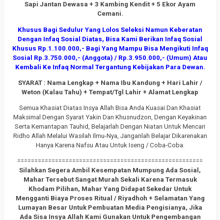
Sapi Jantan Dewasa + 3 Kambing Kendit + 5 Ekor Ayam
Cemani.
Khusus Bagi Sedulur Yang Lolos Seleksi Namun Keberatan
Dengan Infaq Sosial Diatas, Bisa Kami Berikan Infaq Sosial
Khusus Rp.1.100.000,- Bagi Yang Mampu Bisa Mengikuti Infaq
Sosial Rp.3.750.000,- (Anggota) / Rp.3.950.000,- (Umum) Atau
Kembali Ke Infaq Normal Tergantung Kebijakan Para Dewan.
SYARAT : Nama Lengkap + Nama Ibu Kandung + Hari Lahir /
Weton (Kalau Tahu) + Tempat/Tgl Lahir + Alamat Lengkap
Semua Khasiat Diatas Insya Allah Bisa Anda Kuasai Dan Khasiat
Maksimal Dengan Syarat Yakin Dan Khusnudzon, Dengan Keyakinan
Serta Kemantapan Tauhid, Belajarlah Dengan Niatan Untuk Mencari
Ridho Allah Melalui Wasilah Ilmu-Nya, Janganlah Belajar Dikarenakan
Hanya Karena Nafsu Atau Untuk Iseng / Coba-Coba.
======================================================
Silahkan Segera Ambil Kesempatan Mumpung Ada Sosial,
Mahar Tersebut Sangat Murah Sekali Karena Termasuk
Khodam Pilihan, Mahar Yang Didapat Sekedar Untuk
Mengganti Biaya Proses Ritual / Riyadhoh + Selamatan Yang
Lumayan Besar Untuk Pembuatan Media Pengisianya, Jika
Ada Sisa Insya Allah Kami Gunakan Untuk Pengembangan