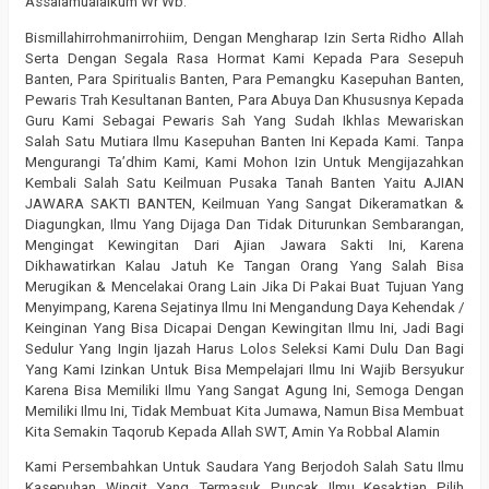
Assalamualaikum Wr Wb.
Bismillahirrohmanirrohiim, Dengan Mengharap Izin Serta Ridho Allah
Serta Dengan Segala Rasa Hormat Kami Kepada Para Sesepuh
Banten, Para Spiritualis Banten, Para Pemangku Kasepuhan Banten,
Pewaris Trah Kesultanan Banten, Para Abuya Dan Khususnya Kepada
Guru Kami Sebagai Pewaris Sah Yang Sudah Ikhlas Mewariskan
Salah Satu Mutiara Ilmu Kasepuhan Banten Ini Kepada Kami. Tanpa
Mengurangi Ta’dhim Kami, Kami Mohon Izin Untuk Mengijazahkan
Kembali Salah Satu Keilmuan Pusaka Tanah Banten Yaitu AJIAN
JAWARA SAKTI BANTEN, Keilmuan Yang Sangat Dikeramatkan &
Diagungkan, Ilmu Yang Dijaga Dan Tidak Diturunkan Sembarangan,
Mengingat Kewingitan Dari Ajian Jawara Sakti Ini, Karena
Dikhawatirkan Kalau Jatuh Ke Tangan Orang Yang Salah Bisa
Merugikan & Mencelakai Orang Lain Jika Di Pakai Buat Tujuan Yang
Menyimpang, Karena Sejatinya Ilmu Ini Mengandung Daya Kehendak /
Keinginan Yang Bisa Dicapai Dengan Kewingitan Ilmu Ini, Jadi Bagi
Sedulur Yang Ingin Ijazah Harus Lolos Seleksi Kami Dulu Dan Bagi
Yang Kami Izinkan Untuk Bisa Mempelajari Ilmu Ini Wajib Bersyukur
Karena Bisa Memiliki Ilmu Yang Sangat Agung Ini, Semoga Dengan
Memiliki Ilmu Ini, Tidak Membuat Kita Jumawa, Namun Bisa Membuat
Kita Semakin Taqorub Kepada Allah SWT, Amin Ya Robbal Alamin
Kami Persembahkan Untuk Saudara Yang Berjodoh Salah Satu Ilmu
Kasepuhan Wingit Yang Termasuk Puncak Ilmu Kesaktian Pilih