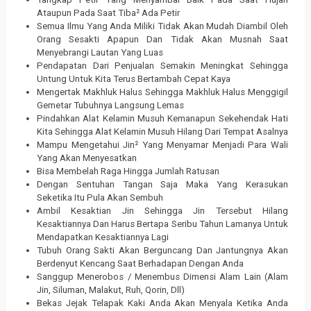
Ataupun Pada Saat Tiba² Ada Petir
Semua Ilmu Yang Anda Miliki Tidak Akan Mudah Diambil Oleh
Orang Sesakti Apapun Dan Tidak Akan Musnah Saat
Menyebrangi Lautan Yang Luas
Pendapatan Dari Penjualan Semakin Meningkat Sehingga
Untung Untuk Kita Terus Bertambah Cepat Kaya
Mengertak Makhluk Halus Sehingga Makhluk Halus Menggigil
Gemetar Tubuhnya Langsung Lemas
Pindahkan Alat Kelamin Musuh Kemanapun Sekehendak Hati
Kita Sehingga Alat Kelamin Musuh Hilang Dari Tempat Asalnya
Mampu Mengetahui Jin² Yang Menyamar Menjadi Para Wali
Yang Akan Menyesatkan
Bisa Membelah Raga Hingga Jumlah Ratusan
Dengan Sentuhan Tangan Saja Maka Yang Kerasukan
Seketika Itu Pula Akan Sembuh
Ambil Kesaktian Jin Sehingga Jin Tersebut Hilang
Kesaktiannya Dan Harus Bertapa Seribu Tahun Lamanya Untuk
Mendapatkan Kesaktiannya Lagi
Tubuh Orang Sakti Akan Berguncang Dan Jantungnya Akan
Berdenyut Kencang Saat Berhadapan Dengan Anda
Sanggup Menerobos / Menembus Dimensi Alam Lain (Alam
Jin, Siluman, Malakut, Ruh, Qorin, Dll)
Bekas Jejak Telapak Kaki Anda Akan Menyala Ketika Anda