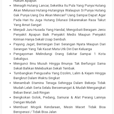
Hukum Apapun.
Menagih Hutang Lancar, Seketika Itu Pula Yang Punya Hutang
Akan Melunasi Hutang-Hutangnya Walaupun Si Punya Hutang
Gak Punya Uang Dia Akan Mencari² Uang Sampai Dapat Agar
Pada Hari Itu Juga Hutang Dilunasi Dikarenakan Rasa Takut
Yang Amat Sangat
Menjadi Juru Husada Yang Handal, Mengobati Beragam Jenis
Penyakit Apapun Baik Penyakit Medis Maupun Penyakit
Kiriman Hanya Sekali Usap Sembuh.
Payung Jagat, Bentengan Dari Serangan Nyata Maupun Dari
Serangan Yang Tak Kasat Mata Utk Diri Dan Keluarga
Pengayoman Melindungi Orang Sekitar Sampai 1 Kota
Sekaligus.
Mengunci Ilmu Musuh Hingga Ilmunya Tak Berfungsi Sama
Sekali Bahkan Meleburkan Sekali Tembak.
Tumbangkan Pengusaha Yang Dzolim, Lalim & Kejam Hingga
Bangkrut Dalam Waktu Singkat
Menambah Stamina Tenaga Sehingga Dalam Bekerja Tidak
Mudah Lelah Serta Selalu Bersemangat & Mudah Mengangkat
Beban Berat Jadi Ringan
Bengkokan Golok, Pedang, Samurai & Alat Perang Lainnya
Dengan Mudah
Membuat Mogok Kendaraan, Mesin Macet Tidak Bisa
Beroperasi / Tidak Bisa Jalan