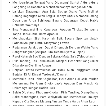
Membersihkan Tempat Yang Dipasangi Santet / Guna-Guna
Langsung Ke Sasaran & Mendzohirkannya Dengan Mudah
Lariskan Dagangan Apa Saja, Setiap Orang Yang Melihat
Barang Dagangan Akan Tergiur Hatinya Untuk Membeli Barang
Dagangan Anda Sehingga Barang Dagangan Cepat Habis
Sebelum Waktunya
Bisa Menguasai Ilmu Kanuragan Apapun Tingkat Sempurna
Tanpa Harus Ritual Berat Apapun
Menghadirkan Silat Karomah Baik Secara Spontan Untuk
Latihan Maupun Untuk Menyerang Lawan
Perjalanan Jarak Jauh Dapat Ditempuh Dengan Waktu Yang
Sangat Singkat (Melipat Bumi Secara Nyata & Tajrib)
Pergi Ketanah Suci Dengan Sekejap Mata Saja (Teleportasi)
Pilih Tanding, Tak Terkalahkan, Menjadi Pendekar Yang Sukar
Dikalahkan Oleh Ilmu Apapun.
Berjalan Diatas Permukaan Air, Tidak Akan Tenggelam Saat
Berjalan Di Air Disaat Terdesak / Darurat
Membuka Tabir-Tabir Keghaiban, Peka Akan Hal Gaib. Mudah
Menerwang Ke Alam Ghoib Lapis Apapun Dan Masuk Ke
Dalam Nya Dengan Badan Fisik
Selalu Didatangi Khodam-Khodam Pilih Tanding, Orang-Orang
Sakti Mandraguna, Para Waliyulloh Dan Memberikan Ilmunya
Kepada Kita Secara Matang / Instan Tanpa Harus Ritual Lagi
Tangkap Petir Yang Menyambar Baik Pada Saat Hujan