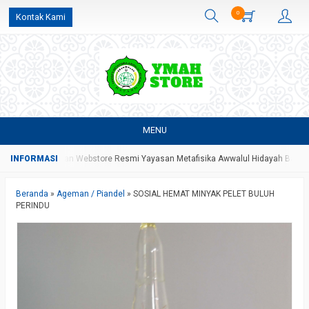
0
Kontak Kami
MENU
Yang Merupakan Webstore Resmi Yayasan Metafisika Awwalul Hidayah Batang
Beranda
»
Ageman / Piandel
»
SOSIAL HEMAT MINYAK PELET BULUH
PERINDU