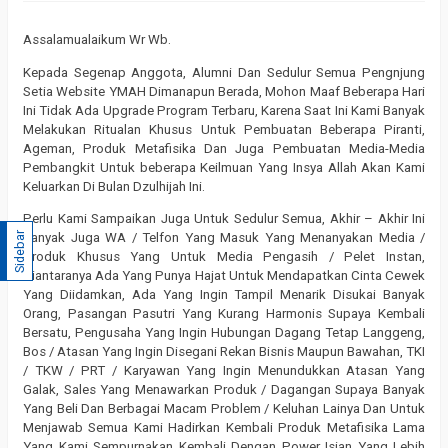
Assalamualaikum Wr Wb.
Kepada Segenap Anggota, Alumni Dan Sedulur Semua Pengnjung
Setia Website YMAH Dimanapun Berada, Mohon Maaf Beberapa Hari
Ini Tidak Ada Upgrade Program Terbaru, Karena Saat Ini Kami Banyak
Melakukan Ritualan Khusus Untuk Pembuatan Beberapa Piranti,
Ageman, Produk Metafisika Dan Juga Pembuatan Media-Media
Pembangkit Untuk beberapa Keilmuan Yang Insya Allah Akan Kami
Keluarkan Di Bulan Dzulhijah Ini.
Perlu Kami Sampaikan Juga Untuk Sedulur Semua, Akhir – Akhir Ini
Sidebar
Banyak Juga WA / Telfon Yang Masuk Yang Menanyakan Media /
Produk Khusus Yang Untuk Media Pengasih / Pelet Instan,
Diantaranya Ada Yang Punya Hajat Untuk Mendapatkan Cinta Cewek
Yang Diidamkan, Ada Yang Ingin Tampil Menarik Disukai Banyak
Orang, Pasangan Pasutri Yang Kurang Harmonis Supaya Kembali
Bersatu, Pengusaha Yang Ingin Hubungan Dagang Tetap Langgeng,
Bos / Atasan Yang Ingin Disegani Rekan Bisnis Maupun Bawahan, TKI
/ TKW / PRT / Karyawan Yang Ingin Menundukkan Atasan Yang
Galak, Sales Yang Menawarkan Produk / Dagangan Supaya Banyak
Yang Beli Dan Berbagai Macam Problem / Keluhan Lainya Dan Untuk
Menjawab Semua Kami Hadirkan Kembali Produk Metafisika Lama
Yang Kami Sempurnakan Kembali Dengan Power Isian Yang Lebih