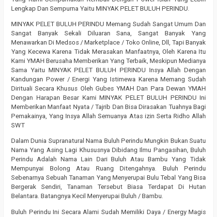
Lengkap Dan Sempurna Yaitu MINYAK PELET BULUH PERINDU.
MINYAK PELET BULUH PERINDU Memang Sudah Sangat Umum Dan
Sangat Banyak Sekali Diluaran Sana, Sangat Banyak Yang
Menawarkan Di Medsos / Marketplace / Toko Online, Dll, Tapi Banyak
Yang Kecewa Karena Tidak Merasakan Manfaatnya, Oleh Karena Itu
Kami YMAH Berusaha Memberikan Yang Terbaik, Meskipun Medianya
Sama Yaitu MINYAK PELET BULUH PERINDU Insya Allah Dengan
Kandungan Power / Energi Yang Istimewa Karena Memang Sudah
Dirituali Secara Khusus Oleh Gubes YMAH Dan Para Dewan YMAH
Dengan Harapan Besar Kami MINYAK PELET BULUH PERINDU Ini
Memberikan Manfaat Nyata / Tajrib Dan Bisa Dirasakan Tuahnya Bagi
Pemakainya, Yang Insya Allah Semuanya Atas izin Serta Ridho Allah
SWT
Dalam Dunia Supranatural Nama Buluh Perindu Mungkin Bukan Suatu
Nama Yang Asing Lagi Khususnya Dibidang Ilmu Pangasihan, Buluh
Perindu Adalah Nama Lain Dari Buluh Atau Bambu Yang Tidak
Mempunyai Bolong Atau Ruang Ditengahnya. Buluh Perindu
Sebenarnya Sebuah Tanaman Yang Menyerupai Bulu Tebal Yang Bisa
Bergerak Sendiri, Tanaman Tersebut Biasa Terdapat Di Hutan
Belantara. Batangnya Kecil Menyerupai Buluh / Bambu.
Buluh Perindu Ini Secara Alami Sudah Memiliki Daya / Energy Magis