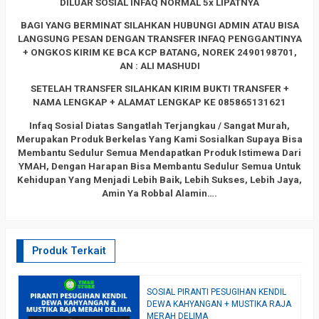
DILUAR SOSIAL INFAQ NORMAL 5x LIPATNYA
BAGI YANG BERMINAT SILAHKAN HUBUNGI ADMIN ATAU BISA
LANGSUNG PESAN DENGAN TRANSFER INFAQ PENGGANTINYA
+ ONGKOS KIRIM KE BCA KCP BATANG, NOREK 2490198701,
AN : ALI MASHUDI
SETELAH TRANSFER SILAHKAN KIRIM BUKTI TRANSFER +
NAMA LENGKAP + ALAMAT LENGKAP KE 085865131621
Infaq Sosial Diatas Sangatlah Terjangkau / Sangat Murah,
Merupakan Produk Berkelas Yang Kami Sosialkan Supaya Bisa
Membantu Sedulur Semua Mendapatkan Produk Istimewa Dari
YMAH, Dengan Harapan Bisa Membantu Sedulur Semua Untuk
Kehidupan Yang Menjadi Lebih Baik, Lebih Sukses, Lebih Jaya,
Amin Ya Robbal Alamin….
Produk Terkait
Diskon
SOSIAL PIRANTI PESUGIHAN KENDIL
S
74%
O
DEWA KAHYANGAN + MUSTIKA RAJA
P
MERAH DELIMA