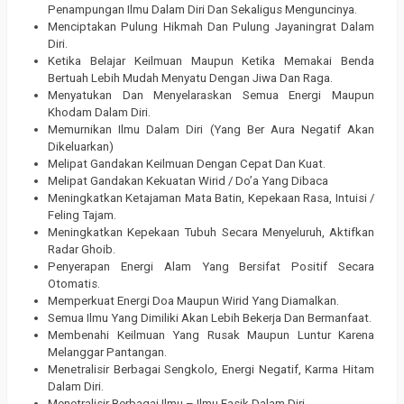
Penampungan Ilmu Dalam Diri Dan Sekaligus Menguncinya.
Menciptakan Pulung Hikmah Dan Pulung Jayaningrat Dalam
Diri.
Ketika Belajar Keilmuan Maupun Ketika Memakai Benda
Bertuah Lebih Mudah Menyatu Dengan Jiwa Dan Raga.
Menyatukan Dan Menyelaraskan Semua Energi Maupun
Khodam Dalam Diri.
Memurnikan Ilmu Dalam Diri (Yang Ber Aura Negatif Akan
Dikeluarkan)
Melipat Gandakan Keilmuan Dengan Cepat Dan Kuat.
Melipat Gandakan Kekuatan Wirid / Do’a Yang Dibaca
Meningkatkan Ketajaman Mata Batin, Kepekaan Rasa, Intuisi /
Feling Tajam.
Meningkatkan Kepekaan Tubuh Secara Menyeluruh, Aktifkan
Radar Ghoib.
Penyerapan Energi Alam Yang Bersifat Positif Secara
Otomatis.
Memperkuat Energi Doa Maupun Wirid Yang Diamalkan.
Semua Ilmu Yang Dimiliki Akan Lebih Bekerja Dan Bermanfaat.
Membenahi Keilmuan Yang Rusak Maupun Luntur Karena
Melanggar Pantangan.
Menetralisir Berbagai Sengkolo, Energi Negatif, Karma Hitam
Dalam Diri.
Menetralisir Berbagai Ilmu – Ilmu Fasik Dalam Diri.