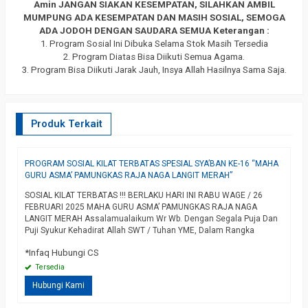
Amin
JANGAN SIAKAN KESEMPATAN, SILAHKAN AMBIL
MUMPUNG ADA KESEMPATAN DAN MASIH SOSIAL, SEMOGA
ADA JODOH DENGAN SAUDARA SEMUA
Keterangan :
1. Program Sosial Ini Dibuka Selama Stok Masih Tersedia
2. Program Diatas Bisa Diikuti Semua Agama.
3. Program Bisa Diikuti Jarak Jauh, Insya Allah Hasilnya Sama Saja.
Produk Terkait
PROGRAM SOSIAL KILAT TERBATAS SPESIAL SYA’BAN KE-16 “MAHA
P
GURU ASMA’ PAMUNGKAS RAJA NAGA LANGIT MERAH”
G
SOSIAL KILAT TERBATAS !!! BERLAKU HARI INI RABU WAGE / 26
S
FEBRUARI 2025 MAHA GURU ASMA’ PAMUNGKAS RAJA NAGA
J
LANGIT MERAH Assalamualaikum Wr Wb. Dengan Segala Puja Dan
G
i
Puji Syukur Kehadirat Allah SWT / Tuhan YME, Dalam Rangka
A
Mengisi Momen Bulan Sya’ban Yang Agung, Insya Allah Kami Akan
K
*Infaq Hubungi CS
*
Banyak Mensosialkan Keilmuan – Keilmuan Pilihan Tentunya…
B
selengkapnya
M
Tersedia
an
Hubungi Kami
l