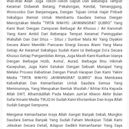
Wali-Wali Allah Juga Tokoh-Tokoh Sepuh Dan Beberapa Tempat
Keramat Didaerah Batang, Pekalongan, Kendal, Temanggung,
Wonosobo Dan Banjarnegara, Dengan Tujuan Untuk Hajat Pribadi
Sekaligus Berniat Untuk Membantu Saudara Semua Dengan
Menciptakan Media “TIRTA WAHYU JAYANINGRAT QUBRO” Yang
Kami Buat Dengan Campuran Berbagai Air Khusus / Air Karomah
Yang Kami Ambil Dari Beberapa Tempat Keramat Peninggalan
Waliullah Dan Dari Situs – Situs / Sumber Mata Air Yang Diyakini
Secara Alami Memiliki Pancaran Energi Secara Alami Yang Mana
Setiap Air Keramat Sekaligus Sudah Kami Isi Berbagai Do’a Secara
Khusus Setiap Pengambilan Airnya, Juga Masih Kami Kuatkan Isianya
Dengan Berbagai Hizib, Asma’, Aurad, Berbagai Ilmu Hikmah
Kasepuhan, Juga Kami Satukan Dengan Sebuah Munajad Yang
Melalui Prosesi Kebatinan Dengan Penuh Harapan Dan Kami Yakini
Media “TIRTA WAHYU JAYANINGRAT QUBRO” Bisa Membawa
Keberkahan Dan Kemanfaatan Untuk Saudara Semua Yang
Meminumnya, Yang Merupakan Bentuk Wasilah / Ikhtiar Kita Kepada
Allah SWT, Alhamdulillah Pada Malam Jum’at Kliwon Akhir Bulan
Safar Kmarin Media TWJQ Ini Sudah Kami Khotamkan Dan Insya Allah
Sudah Sangat Sempurna.
Mengenai Kemanfaatan Insya Allah Sangat Banyak Sekali, Mungkin
Saudara Semua Banyak Yang Sudah Faham Meskipun Tidak Kami
Jelaskan Secara Detail, Adapun Sedikit Kemanfaatan Yang Saya