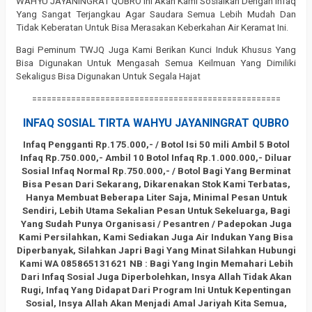
WAHYU JAYANINGRAT QUBRO Ini Akan Kami Sosialkan Dengan Infaq
Yang Sangat Terjangkau Agar Saudara Semua Lebih Mudah Dan
Tidak Keberatan Untuk Bisa Merasakan Keberkahan Air Keramat Ini.
Bagi Peminum TWJQ Juga Kami Berikan Kunci Induk Khusus Yang
Bisa Digunakan Untuk Mengasah Semua Keilmuan Yang Dimiliki
Sekaligus Bisa Digunakan Untuk Segala Hajat
===================================================
INFAQ SOSIAL TIRTA WAHYU JAYANINGRAT QUBRO
Infaq Pengganti Rp.175.000,- / Botol Isi 50 mili
Ambil 5 Botol
Infaq Rp.750.000,-
Ambil 10 Botol Infaq Rp.1.000.000,-
Diluar
Sosial Infaq Normal Rp.750.000,- / Botol
Bagi Yang Berminat
Bisa Pesan Dari Sekarang, Dikarenakan Stok Kami Terbatas,
Hanya Membuat Beberapa Liter Saja, Minimal Pesan Untuk
Sendiri, Lebih Utama Sekalian Pesan Untuk Sekeluarga, Bagi
Yang Sudah Punya Organisasi / Pesantren / Padepokan Juga
Kami Persilahkan, Kami Sediakan Juga Air Indukan Yang Bisa
Diperbanyak, Silahkan Japri Bagi Yang Minat Silahkan Hubungi
Kami WA 085865131621
NB : Bagi Yang Ingin Memahari Lebih
Dari Infaq Sosial Juga Diperbolehkan, Insya Allah Tidak Akan
Rugi, Infaq Yang Didapat Dari Program Ini Untuk Kepentingan
Sosial, Insya Allah Akan Menjadi Amal Jariyah Kita Semua,