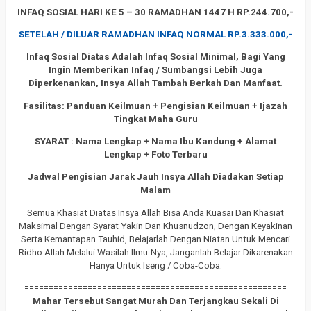
INFAQ SOSIAL HARI KE 5 – 30 RAMADHAN 1447 H RP.244.700,-
SETELAH / DILUAR RAMADHAN INFAQ NORMAL RP.3.333.000,-
Infaq Sosial Diatas Adalah Infaq Sosial Minimal, Bagi Yang
Ingin Memberikan Infaq / Sumbangsi Lebih Juga
Diperkenankan, Insya Allah Tambah Berkah Dan Manfaat.
Fasilitas: Panduan Keilmuan + Pengisian Keilmuan + Ijazah
Tingkat Maha Guru
SYARAT : Nama Lengkap + Nama Ibu Kandung + Alamat
Lengkap + Foto Terbaru
Jadwal Pengisian Jarak Jauh Insya Allah Diadakan Setiap
Malam
Semua Khasiat Diatas Insya Allah Bisa Anda Kuasai Dan Khasiat
Maksimal Dengan Syarat Yakin Dan Khusnudzon, Dengan Keyakinan
Serta Kemantapan Tauhid, Belajarlah Dengan Niatan Untuk Mencari
Ridho Allah Melalui Wasilah Ilmu-Nya, Janganlah Belajar Dikarenakan
Hanya Untuk Iseng / Coba-Coba.
======================================================
Mahar Tersebut Sangat Murah Dan Terjangkau Sekali Di