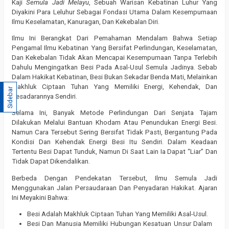
Kaji
Semula Jadi Melayu
, Sebuah Warisan Kebatinan Luhur Yang
Diyakini Para Leluhur Sebagai Fondasi Utama Dalam Kesempurnaan
Ilmu Keselamatan, Kanuragan, Dan Kekebalan Diri.
Ilmu Ini Berangkat Dari Pemahaman Mendalam Bahwa Setiap
Pengamal Ilmu Kebatinan Yang Bersifat Perlindungan, Keselamatan,
Dan Kekebalan Tidak Akan Mencapai Kesempurnaan Tanpa Terlebih
Dahulu Mengingatkan Besi Pada Asal-Usul Semula Jadinya. Sebab
Dalam Hakikat Kebatinan, Besi Bukan Sekadar Benda Mati, Melainkan
Makhluk Ciptaan Tuhan Yang Memiliki Energi, Kehendak, Dan
Sidebar
Kesadarannya Sendiri.
Selama Ini, Banyak Metode Perlindungan Dari Senjata Tajam
Dilakukan Melalui Bantuan Khodam Atau Penundukan Energi Besi.
Namun Cara Tersebut Sering Bersifat Tidak Pasti, Bergantung Pada
Kondisi Dan Kehendak Energi Besi Itu Sendiri. Dalam Keadaan
Tertentu Besi Dapat Tunduk, Namun Di Saat Lain Ia Dapat “Liar” Dan
Tidak Dapat Dikendalikan.
Berbeda Dengan Pendekatan Tersebut, Ilmu Semula Jadi
Menggunakan Jalan Persaudaraan Dan Penyadaran Hakikat. Ajaran
Ini Meyakini Bahwa:
Besi Adalah Makhluk Ciptaan Tuhan Yang Memiliki Asal-Usul.
Besi Dan Manusia Memiliki Hubungan Kesatuan Unsur Dalam