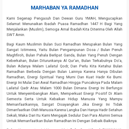
MARHABAN YA RAMADHAN
Kami Segenap Pengasuh Dan Dewan Guru YMAH, Mengucapkan
Selamat Menunaikan Ibadah Puasa Ramadhan 1447 H Bagi Yang
Menjalankan (Muslim), Semoga Amal Ibadah Kita Diterima Oleh Allah
SWT Amin.
Bagi Kaum Muslimin Bulan Suci Ramadhan Merupakan Bulan Yang
Sangat Istimewa, Yaitu Bulan Pengampunan Dosa / Bulan Penuh
Maghfiroh, Bulan Pahala Berlipat Ganda, Bulan Yang Penuh Dengan
Keberkahan, Bulan Diturunkanya Al Qur’an, Bulan Terkabulnya Do’a,
Bulan Adanya Malam Lailatul Qodr, Dan Perlu Kita Ketahui Bulan
Ramadhan Berbeda Dengan Bulan Lainnya Karena Hanya Dibulan
Ramadhan, Energi Spiritual Yang Murni Dan Kuat Hadir Ke Bumi.
Energi Ini Mulai Dari Awal Ramadhan Hingga Puncaknya Pada Malam
Lailatul Qadr Atau Malam 1000 Bulan Dimana Energi Ini Berfungsi
Untuk Menyeimbangkan Alam, Memperkuat Energi Positif Di Alam
Semesta Serta Untuk Kebaikan Hidup Manusia Yang Mampu
Memanfaatkannya, Sangat Disayangkan Jika Energi Ini Tidak
Dimanfaatkan Oleh Manusia Karena Langka Dan Hanya Hadir Setahun
Sekali, Maka Dari Itu Kami Mengajak Sedulur Dan Para Alumni Semua
Untuk Memanfaatkan Bulan Ramadhan Ini Dengan Sebaik-Baiknya.