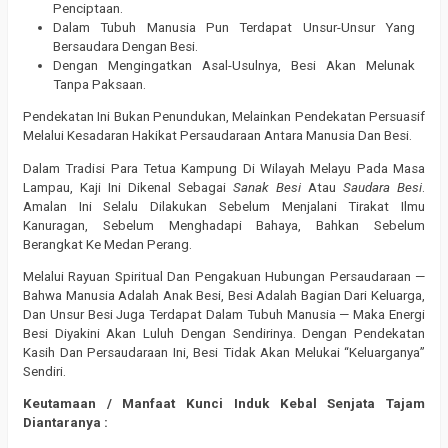
Penciptaan.
Dalam Tubuh Manusia Pun Terdapat Unsur-Unsur Yang
Bersaudara Dengan Besi.
Dengan Mengingatkan Asal-Usulnya, Besi Akan Melunak
Tanpa Paksaan.
Pendekatan Ini Bukan Penundukan, Melainkan Pendekatan Persuasif
Melalui Kesadaran Hakikat Persaudaraan Antara Manusia Dan Besi.
Dalam Tradisi Para Tetua Kampung Di Wilayah Melayu Pada Masa
Lampau, Kaji Ini Dikenal Sebagai
Sanak Besi
Atau
Saudara Besi
.
Amalan Ini Selalu Dilakukan Sebelum Menjalani Tirakat Ilmu
Kanuragan, Sebelum Menghadapi Bahaya, Bahkan Sebelum
Berangkat Ke Medan Perang.
Melalui Rayuan Spiritual Dan Pengakuan Hubungan Persaudaraan —
Bahwa Manusia Adalah Anak Besi, Besi Adalah Bagian Dari Keluarga,
Dan Unsur Besi Juga Terdapat Dalam Tubuh Manusia — Maka Energi
Besi Diyakini Akan Luluh Dengan Sendirinya. Dengan Pendekatan
Kasih Dan Persaudaraan Ini, Besi Tidak Akan Melukai “Keluarganya”
Sendiri.
Keutamaan / Manfaat Kunci Induk Kebal Senjata Tajam
Diantaranya :