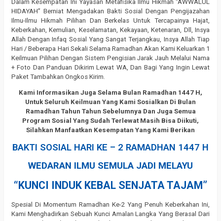
Dalam Kesempatan Ini Yayasan Metafisika Ilmu Hikmah “AWWALUL
HIDAYAH” Berniat Mengadakan Bakti Sosial Dengan Pengijazahan
Ilmu-Ilmu Hikmah Pilihan Dan Berkelas Untuk Tercapainya Hajat,
Keberkahan, Kemulian, Keselamatan, Kekayaan, Ketenaran, Dll, Insya
Allah Dengan Infaq Sosial Yang Sangat Terjangkau, Insya Allah Tiap
Hari / Beberapa Hari Sekali Selama Ramadhan Akan Kami Keluarkan 1
Keilmuan Pilihan Dengan Sistem Pengisian Jarak Jauh Melalui Nama
+ Foto Dan Panduan Dikirim Lewat WA, Dan Bagi Yang Ingin Lewat
Paket Tambahkan Ongkos Kirim.
Kami Informasikan Juga Selama Bulan Ramadhan 1447 H,
Untuk Seluruh Keilmuan Yang Kami Sosialkan Di Bulan
Ramadhan Tahun Tahun Sebelumnya Dan Juga Semua
Program Sosial Yang Sudah Terlewat Masih Bisa Diikuti,
Silahkan Manfaatkan Kesempatan Yang Kami Berikan
BAKTI SOSIAL HARI KE – 2 RAMADHAN 1447 H
WEDARAN ILMU SEMULA JADI MELAYU
“KUNCI INDUK KEBAL SENJATA TAJAM”
Spesial Di Momentum Ramadhan Ke-2 Yang Penuh Keberkahan Ini,
Kami Menghadirkan Sebuah Kunci Amalan Langka Yang Berasal Dari