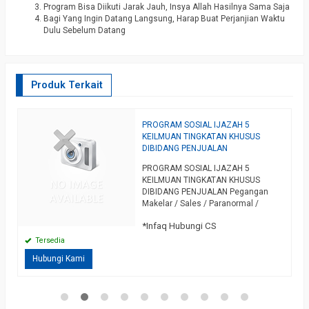
Program Bisa Diikuti Jarak Jauh, Insya Allah Hasilnya Sama Saja
Bagi Yang Ingin Datang Langsung, Harap Buat Perjanjian Waktu
Dulu Sebelum Datang
Produk Terkait
A
PROGRAM SOSIAL IJAZAH 5
P
KEILMUAN TINGKATAN KHUSUS
“
DIBIDANG PENJUALAN
D
PROGRAM SOSIAL IJAZAH 5
A
KEILMUAN TINGKATAN KHUSUS
H
DIBIDANG PENJUALAN Pegangan
G
Makelar / Sales / Paranormal /
P
*
Siapapun Yang Mempunyai Hajat
D
*Infaq Hubungi CS
Kelancaran Rezeki Dan Kesuksesan
Penjualan Properti, Tanah,
Tersedia
Kendaraan, Dll Dengan Segala
Hubungi Kami
Kerendahan Hati Serta Memohon Izin
Dan Ridho Allah SWT, Kami Hadirkan
Program Sosial Ijazah 5 Keilmuan
Tingkatan Khusus. Program Ini