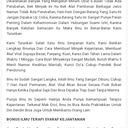
Dikarenakan Banyak Yang Mengeluh Minum Obat 6 Bulan Tidak Ada
Perubahan, Beli Minyak Ini Itu Beli Alat Pembesar Berbagai Jenis
Namun Tidak Ada Perubahan, Hati-Hati Dengan Barang Yang Satu Ini
Jangan Dipakai Uji Coba, Karena Barang Satu Ini Sangat Punya Peran
Penting Dalam Keharmonisan Dalam Hubungan Suami Istri, Karena
Banyak Keluhan Semacam Itu Maka Ilmu Ini Benar-Benar Kami
Turunkan.
Kami Turunkan Salah Satu Ilmu Simpanan Kami, Kami Berikan
Lengkap Ilmunya Dan Cara Membuat Minyak Kejantanan, Membuat
Alat Vital Supaya Besar, Panjang, Kuat, Keras Dan Tahan Lama Dalam
Waktu 1 Minggu. Cara Buat Minyaknya Sangat Mudah, Butuh Waktu 5
Menit Namun Kwalitas Mantab, Kunci Do’a Cukup Pendek Buat
Pendorong.
Ilmu Ini Sudah Sangat Langka, Inilah Ilmu Yang Sangat Diburu, Cukup
7 Hari Hasil Permanen, Alat Vital Akan Besar Secara Fisik Bukan
Hanya Ketika Dipakai Saja Dan Bisa Dipakai Tiap Saat Tanpa Mantra.
Punya Ilmu Ini Seperti Halnya Anda Punya Kemampuan Terapis
Kejantanan Terkenal Mak Erot, Ilmu Ini Bisa Anda Praktekkan Untuk
Diri Sendiri Bisa Juga Untuk Membantu Orang Lain.
BONUS ILMU TERAPI SYARAF KEJANTANAN