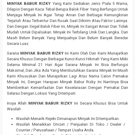
MINYAK BABUR RIZKY
Yang Kami Sediakan Jenis Piala 5 Warna,
Dilapisi Dengan Kaca Tebal Berupa Balok Fiber Yang Berfungsi Untuk
Menjaga Minyak Ini Agar Tetap Aman Dari Berbagai Kemungkinan
Terjatuh Atau Terbentur Dan Rusak Saat Dikirim Atau Faktor Lainnya.
Dan Dengan Segel Balok Fiber Ini, Minyak Ini Sangat Aman Dan Tidak
Mudah Untuk Dipalsukan. Minyak Ini Terbilang Unik Dan Langka. Dan
Masih Belum Banyak Yang Menjualnya Dan Belum Banyak Beredar
Secara Luas.
Sarana
MINYAK BABUR RIZKY
Ini Kami Olah Dan Kami Munajatkan
Secara Khusus Dengan Berbagai Kunci-Kunci Hikmah Yang Kami Miiki
Selama Minimal 21 Hari Agar Sarana Minyak Ini Bisa Berfungsi
Maksimal, Dan Jika Ada Yang Membutuhkan Sarana Minyak Ini Masih
Kami Khususkan Dan Munajatkan Lagi Atas Nama Calon Pemakai
Minyak Ini, Dengan Harapan Minyak Babur Rizky Ini Nantinya Bisa
Memberikan Kemanfaatan Dan Keselarasan Dengan Pemakai Dan
Selaras Dengan Lokasi Yang Ditempati.
Insya Allah
MINYAK BABUR RIZKY
Ini Secara Khusus Bisa Untuk
Wasilah :
Wasilah Menarik Rejeki Dimanapun Minyak Ini Ditempatkan.
Wasilah Menaikkan Omzet / Penjualan Di Toko / Dealer /
Counter / Perusahaan / Tempat Usaha Anda.