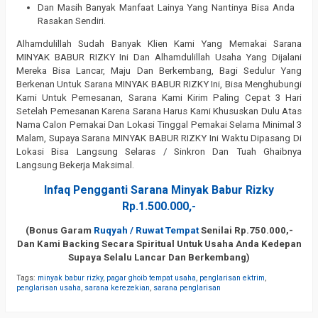
Dan Masih Banyak Manfaat Lainya Yang Nantinya Bisa Anda
Rasakan Sendiri.
Alhamdulillah Sudah Banyak Klien Kami Yang Memakai Sarana
MINYAK BABUR RIZKY Ini Dan Alhamdulillah Usaha Yang Dijalani
Mereka Bisa Lancar, Maju Dan Berkembang, Bagi Sedulur Yang
Berkenan Untuk Sarana MINYAK BABUR RIZKY Ini, Bisa Menghubungi
Kami Untuk Pemesanan, Sarana Kami Kirim Paling Cepat 3 Hari
Setelah Pemesanan Karena Sarana Harus Kami Khususkan Dulu Atas
Nama Calon Pemakai Dan Lokasi Tinggal Pemakai Selama Minimal 3
Malam, Supaya Sarana MINYAK BABUR RIZKY Ini Waktu Dipasang Di
Lokasi Bisa Langsung Selaras / Sinkron Dan Tuah Ghaibnya
Langsung Bekerja Maksimal.
Infaq Pengganti Sarana Minyak Babur Rizky
Rp.1.500.000,-
(Bonus Garam
Ruqyah / Ruwat Tempat
Senilai Rp.750.000,-
Dan Kami Backing Secara Spiritual Untuk Usaha Anda Kedepan
Supaya Selalu Lancar Dan Berkembang)
Tags:
minyak babur rizky
,
pagar ghoib tempat usaha
,
penglarisan ektrim
,
penglarisan usaha
,
sarana kerezekian
,
sarana penglarisan