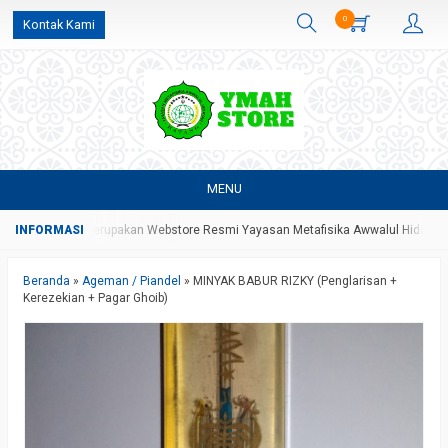
0
Kontak Kami
MENU
 Store Yang Merupakan Webstore Resmi Yayasan Metafisika Awwalul Hidayah B
Beranda
»
Ageman / Piandel
»
MINYAK BABUR RIZKY (Penglarisan +
Kerezekian + Pagar Ghoib)