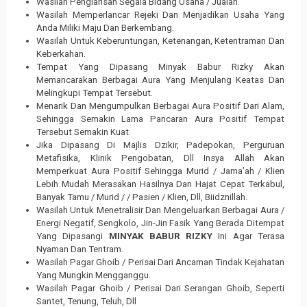
Wasilah Penglarisan Segala Bidang Usaha / Jualan.
Wasilah Memperlancar Rejeki Dan Menjadikan Usaha Yang
Anda Miliki Maju Dan Berkembang.
Wasilah Untuk Keberuntungan, Ketenangan, Ketentraman Dan
Keberkahan.
Tempat Yang Dipasang Minyak Babur Rizky Akan
Memancarakan Berbagai Aura Yang Menjulang Keatas Dan
Melingkupi Tempat Tersebut.
Menarik Dan Mengumpulkan Berbagai Aura Positif Dari Alam,
Sehingga Semakin Lama Pancaran Aura Positif Tempat
Tersebut Semakin Kuat.
Jika Dipasang Di Majlis Dzikir, Padepokan, Perguruan
Metafisika, Klinik Pengobatan, Dll Insya Allah Akan
Memperkuat Aura Positif Sehingga Murid / Jama’ah / Klien
Lebih Mudah Merasakan Hasilnya Dan Hajat Cepat Terkabul,
Banyak Tamu / Murid / / Pasien / Klien, Dll, Biidznillah.
Wasilah Untuk Menetralisir Dan Mengeluarkan Berbagai Aura /
Energi Negatif, Sengkolo, Jin-Jin Fasik Yang Berada Ditempat
Yang Dipasangi
MINYAK BABUR RIZKY
Ini Agar Terasa
Nyaman Dan Tentram.
Wasilah Pagar Ghoib / Perisai Dari Ancaman Tindak Kejahatan
Yang Mungkin Mengganggu.
Wasilah Pagar Ghoib / Perisai Dari Serangan Ghoib, Seperti
Santet, Tenung, Teluh, Dll