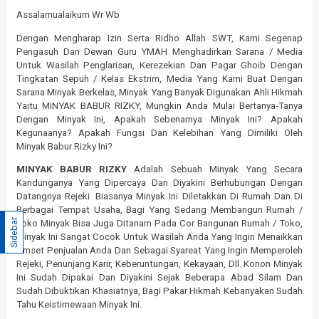
Assalamualaikum Wr Wb
Dengan Mengharap Izin Serta Ridho Allah SWT, Kami Segenap
Pengasuh Dan Dewan Guru YMAH Menghadirkan Sarana / Media
Untuk Wasilah Penglarisan, Kerezekian Dan Pagar Ghoib Dengan
Tingkatan Sepuh / Kelas Ekstrim, Media Yang Kami Buat Dengan
Sarana Minyak Berkelas, Minyak Yang Banyak Digunakan Ahli Hikmah
Yaitu MINYAK BABUR RIZKY, Mungkin Anda Mulai Bertanya-Tanya
Dengan Minyak Ini, Apakah Sebenarnya Minyak Ini? Apakah
Kegunaanya? Apakah Fungsi Dan Kelebihan Yang Dimiliki Oleh
Minyak Babur Rizky Ini?
MINYAK BABUR RIZKY
Adalah Sebuah Minyak Yang Secara
Kandunganya Yang Dipercaya Dan Diyakini Berhubungan Dengan
Datangnya Rejeki. Biasanya Minyak Ini Diletakkan Di Rumah Dan Di
Berbagai Tempat Usaha, Bagi Yang Sedang Membangun Rumah /
Sidebar
Toko Minyak Bisa Juga Ditanam Pada Cor Bangunan Rumah / Toko,
Minyak Ini Sangat Cocok Untuk Wasilah Anda Yang Ingin Menaikkan
Omset Penjualan Anda Dan Sebagai Syareat Yang Ingin Memperoleh
Rejeki, Penunjang Karir, Keberuntungan, Kekayaan, Dll. Konon Minyak
Ini Sudah Dipakai Dan Diyakini Sejak Beberapa Abad Silam Dan
Sudah Dibuktikan Khasiatnya, Bagi Pakar Hikmah Kebanyakan Sudah
Tahu Keistimewaan Minyak Ini.