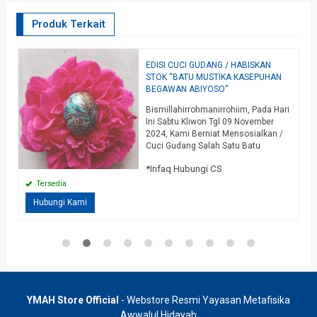
Produk Terkait
EDISI CUCI GUDANG / HABISKAN
P
AH
STOK “BATU MUSTIKA KASEPUHAN
A
BEGAWAN ABIYOSO”
S
Bismillahirrohmanirrohiim, Pada Hari
D
Ini Sabtu Kliwon Tgl 09 November
M
2024, Kami Berniat Mensosialkan /
S
*
Cuci Gudang Salah Satu Batu
B
Mustika Kasepuhan Begawan
s
*Infaq Hubungi CS
Abiyoso, Dimana Bulan Kemarin
Kami Meritualkan 41 Mustika
Tersedia
h
Pesanan Dari Alumni Di Malaysia,
Hubungi Kami
Namun Karena Suatu Hal Kemarin
Hanya Diambil Yang 33 Biji, Jadi
Masih Ada 8 Mustika Untuk Kami
Sosialkan Cuci Gudang,…
n
selengkapnya
YMAH Store Official
- Webstore Resmi Yayasan Metafisika
Awwalul Hidayah