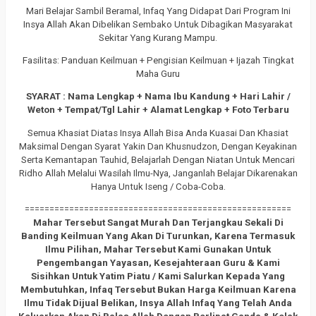
Mari Belajar Sambil Beramal, Infaq Yang Didapat Dari Program Ini
Insya Allah Akan Dibelikan Sembako Untuk Dibagikan Masyarakat
Sekitar Yang Kurang Mampu.
Fasilitas: Panduan Keilmuan + Pengisian Keilmuan + Ijazah Tingkat
Maha Guru
SYARAT : Nama Lengkap + Nama Ibu Kandung + Hari Lahir /
Weton + Tempat/Tgl Lahir + Alamat Lengkap + Foto Terbaru
Semua Khasiat Diatas Insya Allah Bisa Anda Kuasai Dan Khasiat
Maksimal Dengan Syarat Yakin Dan Khusnudzon, Dengan Keyakinan
Serta Kemantapan Tauhid, Belajarlah Dengan Niatan Untuk Mencari
Ridho Allah Melalui Wasilah Ilmu-Nya, Janganlah Belajar Dikarenakan
Hanya Untuk Iseng / Coba-Coba.
======================================================
Mahar Tersebut Sangat Murah Dan Terjangkau Sekali Di
Banding Keilmuan Yang Akan Di Turunkan, Karena Termasuk
Ilmu Pilihan, Mahar Tersebut Kami Gunakan Untuk
Pengembangan Yayasan, Kesejahteraan Guru & Kami
Sisihkan Untuk Yatim Piatu / Kami Salurkan Kepada Yang
Membutuhkan, Infaq Tersebut Bukan Harga Keilmuan Karena
Ilmu Tidak Dijual Belikan, Insya Allah Infaq Yang Telah Anda