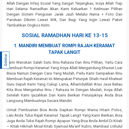
Allah Dengan Infaq Sosial Yang Sangat Terjangkau, Insya Allah Tiap
Hari Selama Ramadhan Akan Kami Keluarkan 1 Keilmuan Pilihan
Dengan Sistem Pengisian Jarak Jauh Melalui Nama + Foto Dan
Panduan Dikirim Lewat WA, Dan Bagi Yang Ingin Lewat Paket
Tambahkan Ongkos Kirim.
SOSIAL RAMADHAN HARI KE 13-15
1. MANDIRI MEMBUAT ROMPI RAJAH KERAMAT
TAPAK LANGIT
Sidebar
Kami Wariskan Salah Satu Ilmu Rahasia Dan Ilmu Pilihan, Yaitu Cara
Membuat Rompi Keramat Yang Insya Allah Mengandung Khasiat Luar
Biasa Namun Dengan Cara Yang Mudah, Perlu Kami Sampaikan Ilmu
Membuat Rajah Keramat Ini Merupakan Petunjuk Ghaib Hasil Khalwat
Guru Sepuh Kami Yang Cukup Lama, Alhamdulillah Atas Jasa Beliau
Kita Bisa Mengetahui Ilmu / Rahasia Ini Dengan Mudah, Insya Allah
Setelah Kami Ijazahkan Dan Kami Berikan Petunjuknya Anda Bisa
Langsung Membuatnya Secara Mandiri.
Untuk Pembuatan Bisa Anda Siapkan Rompi Warna Hitam Polos,
Lalu Anda Tulisi Rajah Keramat Tapak Langit Yang Kami Berikan, Bisa
Juga Anda Tulisi Rajah Rompi Apapun Yang Bisa Anda Ambil Di Kitab
– Kitab Hikmah Misal Kitab Syamsul Ma’arif Kubro, Mambaul Ushulul