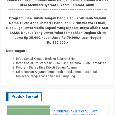
Keluarkan Akan Di Balas Allah Dengan Berlipat Ganda & Kelak
Bisa Memberi Syafaat Fi Yaomil Kiamat, Amin.
=======================================================
Program Bisa Diikuti Dengan Pengisian Jarak Jauh Melalui
Nama + Foto Anda, Materi / Panduan Dikirim Via WA / Email,
Bisa Juga Lewat Media Kapsul Yang Dipaket, Insya Allah HASIL
SAMA, Khusus Yang Lewat Paket Tambahkan Ongkos Kirim
Jawa Rp 35.000,- Luar Jawa Rp.70.000,- Luar Negeri
Rp.350.000,-
Keterangan :
Infaq Sosial Khusus Berlaku Selama 3 Hari
Infaq Sosial Umum Masih Bisa Diikuti Selama Bulan Ramadhan
Program Diatas Bisa Diikuti Semua Agama.
Dikarenakan Anjuran Pemerintah, Untuk Sementara Tidak
Melayani Pengijazahan Secara Langsung
Produk Terkait
L
PROGRAM BAKTI SOSIAL JUM’AT
S