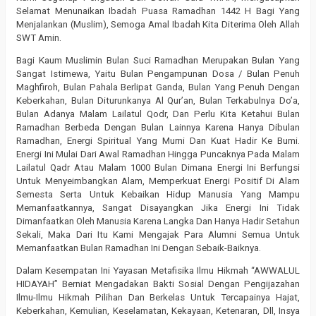
Selamat Menunaikan Ibadah Puasa Ramadhan 1442 H Bagi Yang
Menjalankan (Muslim), Semoga Amal Ibadah Kita Diterima Oleh Allah
SWT Amin.
Bagi Kaum Muslimin Bulan Suci Ramadhan Merupakan Bulan Yang
Sangat Istimewa, Yaitu Bulan Pengampunan Dosa / Bulan Penuh
Maghfiroh, Bulan Pahala Berlipat Ganda, Bulan Yang Penuh Dengan
Keberkahan, Bulan Diturunkanya Al Qur’an, Bulan Terkabulnya Do’a,
Bulan Adanya Malam Lailatul Qodr, Dan Perlu Kita Ketahui Bulan
Ramadhan Berbeda Dengan Bulan Lainnya Karena Hanya Dibulan
Ramadhan, Energi Spiritual Yang Murni Dan Kuat Hadir Ke Bumi.
Energi Ini Mulai Dari Awal Ramadhan Hingga Puncaknya Pada Malam
Lailatul Qadr Atau Malam 1000 Bulan Dimana Energi Ini Berfungsi
Untuk Menyeimbangkan Alam, Memperkuat Energi Positif Di Alam
Semesta Serta Untuk Kebaikan Hidup Manusia Yang Mampu
Memanfaatkannya, Sangat Disayangkan Jika Energi Ini Tidak
Dimanfaatkan Oleh Manusia Karena Langka Dan Hanya Hadir Setahun
Sekali, Maka Dari Itu Kami Mengajak Para Alumni Semua Untuk
Memanfaatkan Bulan Ramadhan Ini Dengan Sebaik-Baiknya.
Dalam Kesempatan Ini Yayasan Metafisika Ilmu Hikmah “AWWALUL
HIDAYAH” Berniat Mengadakan Bakti Sosial Dengan Pengijazahan
Ilmu-Ilmu Hikmah Pilihan Dan Berkelas Untuk Tercapainya Hajat,
Keberkahan, Kemulian, Keselamatan, Kekayaan, Ketenaran, Dll, Insya