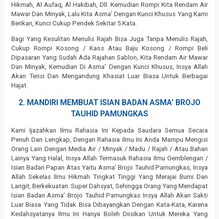
Hikmah, Al Aufaq, Al Hakibah, Dll. Kemudian Rompi Kita Rendam Air
Mawar Dan Minyak, Lalu Kita Asma’ Dengan Kunci Khusus Yang Kami
Berikan, Kunci Cukup Pendek Sekitar 5 Kata.
Bagi Yang Kesulitan Menulis Rajah Bisa Juga Tanpa Menulis Rajah,
Cukup Rompi Kosong / Kaos Atau Baju Kosong / Rompi Beli
Dipasaran Yang Sudah Ada Rajahan Sablon, Kita Rendam Air Mawar
Dan Minyak, Kemudian Di Asma’ Dengan Kunci Khusus, Insya Allah
Akan Terisi Dan Mengandung Khasiat Luar Biasa Untuk Berbagai
Hajat.
2. MANDIRI MEMBUAT ISIAN BADAN ASMA’ BROJO
TAUHID PAMUNGKAS
Kami Ijazahkan Ilmu Rahasia Ini Kepada Saudara Semua Secara
Penuh Dan Lengkap, Dengan Rahasia Ilmu Ini Anda Mampu Mengisi
Orang Lain Dengan Media Air / Minyak / Madu / Rajah / Atau Bahan
Lainya Yang Halal, Insya Allah Termasuk Rahasia Ilmu Gemblengan /
Isian Badan Papan Atas Yaitu Asma’ Brojo Tauhid Pamungkas, Insya
Allah Sekelas Ilmu Hikmah Tingkat Tinggi Yang Merajai Bumi Dan
Langit, Berkekuatan Super Dahsyat, Sehingga Orang Yang Mendapat
Isian Badan Asma’ Brojo Tauhid Pamungkas Insya Allah Akan Sakti
Luar Biasa Yang Tidak Bisa Dibayangkan Dengan Kata-Kata, Karena
Kedahsyatanya Ilmu Ini Hanya Boleh Diisikan Untuk Mereka Yang