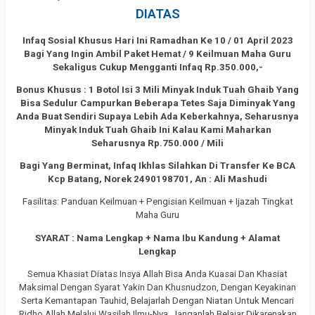
DIATAS
Infaq Sosial Khusus Hari Ini Ramadhan Ke 10 / 01 April 2023
Bagi Yang Ingin Ambil Paket Hemat / 9 Keilmuan Maha Guru
Sekaligus Cukup Mengganti Infaq Rp.350.000,-
Bonus Khusus : 1 Botol Isi 3 Mili Minyak Induk Tuah Ghaib Yang
Bisa Sedulur Campurkan Beberapa Tetes Saja Diminyak Yang
Anda Buat Sendiri Supaya Lebih Ada Keberkahnya, Seharusnya
Minyak Induk Tuah Ghaib Ini Kalau Kami Maharkan
Seharusnya Rp.750.000 / Mili
Bagi Yang Berminat, Infaq Ikhlas Silahkan Di Transfer Ke BCA
Kcp Batang, Norek 2490198701, An : Ali Mashudi
Fasilitas: Panduan Keilmuan + Pengisian Keilmuan + Ijazah Tingkat
Maha Guru
SYARAT : Nama Lengkap + Nama Ibu Kandung + Alamat
Lengkap
Semua Khasiat Diatas Insya Allah Bisa Anda Kuasai Dan Khasiat
Maksimal Dengan Syarat Yakin Dan Khusnudzon, Dengan Keyakinan
Serta Kemantapan Tauhid, Belajarlah Dengan Niatan Untuk Mencari
Ridho Allah Melalui Wasilah Ilmu-Nya, Janganlah Belajar Dikarenakan