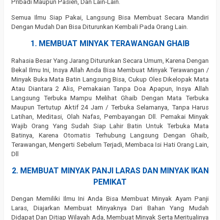
Pribadi Maupun Pasien, Dan Lain-Lain.
Semua Ilmu Siap Pakai, Langsung Bisa Membuat Secara Mandiri
Dengan Mudah Dan Bisa Diturunkan Kembali Pada Orang Lain.
1. MEMBUAT MINYAK TERAWANGAN GHAIB
Rahasia Besar Yang Jarang Diturunkan Secara Umum, Karena Dengan
Bekal Ilmu Ini, Insya Allah Anda Bisa Membuat Minyak Terawangan /
Minyak Buka Mata Batin Langsung Bisa, Cukup Oles Dikelopak Mata
Atau Diantara 2 Alis, Pemakaian Tanpa Doa Apapun, Insya Allah
Langsung Terbuka Mampu Melihat Ghaib Dengan Mata Terbuka
Maupun Tertutup Aktif 24 Jam / Terbuka Selamanya, Tanpa Harus
Latihan, Meditasi, Olah Nafas, Pembayangan Dll. Pemakai Minyak
Wajib Orang Yang Sudah Siap Lahir Batin Untuk Terbuka Mata
Batinya, Karena Otomatis Terhubung Langsung Dengan Ghaib,
Terawangan, Mengerti Sebelum Terjadi, Membaca Isi Hati Orang Lain,
Dll
2. MEMBUAT MINYAK PANJI LARAS DAN MINYAK IKAN
PEMIKAT
Dengan Memiliki Ilmu Ini Anda Bisa Membuat Minyak Ayam Panji
Laras, Diajarkan Membuat Minyaknya Dari Bahan Yang Mudah
Didapat Dan Ditiap Wilayah Ada, Membuat Minyak Serta Meritualinya