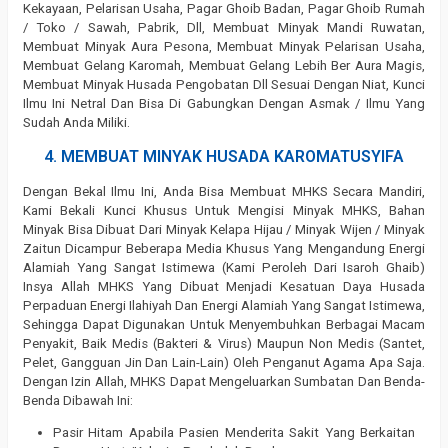
Kekayaan, Pelarisan Usaha, Pagar Ghoib Badan, Pagar Ghoib Rumah
/ Toko / Sawah, Pabrik, Dll, Membuat Minyak Mandi Ruwatan,
Membuat Minyak Aura Pesona, Membuat Minyak Pelarisan Usaha,
Membuat Gelang Karomah, Membuat Gelang Lebih Ber Aura Magis,
Membuat Minyak Husada Pengobatan Dll Sesuai Dengan Niat, Kunci
Ilmu Ini Netral Dan Bisa Di Gabungkan Dengan Asmak / Ilmu Yang
Sudah Anda Miliki.
4. MEMBUAT MINYAK HUSADA KAROMATUSYIFA
Dengan Bekal Ilmu Ini, Anda Bisa Membuat MHKS Secara Mandiri,
Kami Bekali Kunci Khusus Untuk Mengisi Minyak MHKS, Bahan
Minyak Bisa Dibuat Dari Minyak Kelapa Hijau / Minyak Wijen / Minyak
Zaitun Dicampur Beberapa Media Khusus Yang Mengandung Energi
Alamiah Yang Sangat Istimewa (Kami Peroleh Dari Isaroh Ghaib)
Insya Allah MHKS Yang Dibuat Menjadi Kesatuan Daya Husada
Perpaduan Energi Ilahiyah Dan Energi Alamiah Yang Sangat Istimewa,
Sehingga Dapat Digunakan Untuk Menyembuhkan Berbagai Macam
Penyakit, Baik Medis (Bakteri & Virus) Maupun Non Medis (Santet,
Pelet, Gangguan Jin Dan Lain-Lain) Oleh Penganut Agama Apa Saja.
Dengan Izin Allah, MHKS Dapat Mengeluarkan Sumbatan Dan Benda-
Benda Dibawah Ini:
Pasir Hitam Apabila Pasien Menderita Sakit Yang Berkaitan