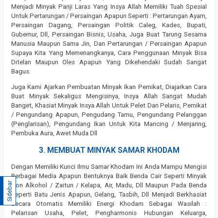
Menjadi Minyak Panji Laras Yang Insya Allah Memiliki Tuah Spesial
Untuk Pertarungan / Persaingan Apapun Seperti : Pertarungan Ayam,
Persaingan Dagang, Persaingan Politik Caleg, Kades, Bupati,
Gubernur, Dll, Persaingan Bisnis, Usaha, Juga Buat Tarung Sesama
Manusia Maupun Sama Jin, Dan Pertarungan / Persaingan Apapun
Supaya Kita Yang Memenangkanya, Cara Penggunaan Minyak Bisa
Ditelan Maupun Oles Apapun Yang Dikehendaki Sudah Sangat
Bagus.
Juga Kami Ajarkan Pembuatan Minyak Ikan Pemikat, Diajarkan Cara
Buat Minyak Sekaligus Mengisinya, Insya Allah Sangat Mudah
Banget, Khasiat Minyak Insya Allah Untuk Pelet Dan Pelaris, Pemikat
/ Pengundang Apapun, Pengudang Tamu, Pengundang Pelanggan
(Penglarisan), Pengundang Ikan Untuk Kita Mancing / Menjaring,
Pembuka Aura, Awet Muda Dll
3. MEMBUAT MINYAK SAMAR KHODAM
Dengan Memiliki Kunci Ilmu Samar Khodam Ini Anda Mampu Mengisi
Berbagai Media Apapun Bentuknya Baik Benda Cair Seperti Minyak
Sidebar
Non Alkohol / Zaitun / Kelapa, Air, Madu, Dll Maupun Pada Benda
Seperti Batu Jenis Apapun, Gelang, Tasbih, Dll Menjadi Berkhasiat
Secara Otomatis Memiliki Energi Khodam Sebagai Wasilah :
Pelarisan Usaha, Pelet, Pengharmonis Hubungan Keluarga,