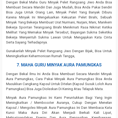
Dengan Bekal Maha Guru Minyak Pelet Rangsang Jiwo Anda Bisa
Membuat Secara Mandiri Dan Juga Mudah, Bisa Anda Pakai Sendiri
Bisa Juga Untuk Orang Lain, Minyak Pelet Yang Banyak Diburu
Karena Minyak Ini Mengeluarkan Kekuatan Pelet Birahi, Sebuah
Minyak Yang Bekerja Membuat Urat Nurmani, Nurjani, Mani, Manikem
Bekerja Spontan Terangsang Birahi Menikmati Rasa Nikmat Ketika
Melihat Yang Memakai Minyak Tersebut, Bayangan Sukma Seketika
Bekerja Menyentuh Sukma Lawan Untuk Mengajukan Kata Cinta
Serta Sayang Terhadapnya.
Gunakanlah Minyak Pelet Rangsang Jiwo Dengan Bijak, Bisa Untuk
Meningkatkan Keharmonisan Rumah Tangga,
7. MAHA GURU MINYAK AURA PAMUNGKAS
Dengan Bekal Ilmu Ini Anda Bisa Membuat Secara Mandiri Minyak
Aura Pamungkas, Cara Pakai Minyak Aura Pamungkas Bisa Anda
Masukkan Cangkang Kapsul Untuk Ditelan (Kapsul Susuk Loloh Aura
Pamungkas) Bisa Juga Dioleskan Di Kening Atau Telapuk Mata.
Minyak Aura Pamungkas Ini Kami Peruntukkan Bagi Yang Ingin
Meningkatkan / Membosster Auranya, Cukup Dengan Menelan
Kapsul / Mengoles Minyak Aura Pamungkas Ini Dan Membaca Kata
Kunci Maka Aura Diri Akan Menjadi Berkali Kali Lipat,
Melipatgandakan Energy Dan Aura Pengasihan, Kewibawaan,