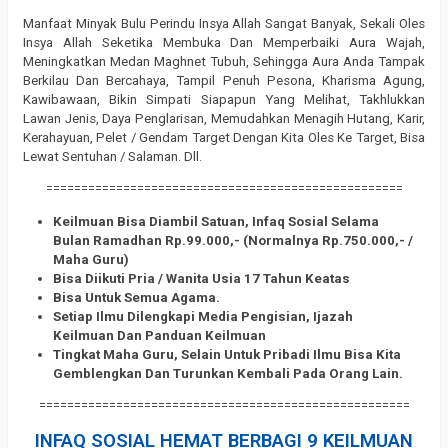
Manfaat Minyak Bulu Perindu Insya Allah Sangat Banyak, Sekali Oles
Insya Allah Seketika Membuka Dan Memperbaiki Aura Wajah,
Meningkatkan Medan Maghnet Tubuh, Sehingga Aura Anda Tampak
Berkilau Dan Bercahaya, Tampil Penuh Pesona, Kharisma Agung,
Kawibawaan, Bikin Simpati Siapapun Yang Melihat, Takhlukkan
Lawan Jenis, Daya Penglarisan, Memudahkan Menagih Hutang, Karir,
Kerahayuan, Pelet / Gendam Target Dengan Kita Oles Ke Target, Bisa
Lewat Sentuhan / Salaman. Dll.
===================================================
Keilmuan Bisa Diambil Satuan, Infaq Sosial Selama
Bulan Ramadhan Rp.99.000,- (Normalnya Rp.750.000,- /
Maha Guru)
Bisa Diikuti Pria / Wanita Usia 17 Tahun Keatas
Bisa Untuk Semua Agama.
Setiap Ilmu Dilengkapi Media Pengisian, Ijazah
Keilmuan Dan Panduan Keilmuan
Tingkat Maha Guru, Selain Untuk Pribadi Ilmu Bisa Kita
Gemblengkan Dan Turunkan Kembali Pada Orang Lain.
=====================================================
INFAQ SOSIAL HEMAT BERBAGI 9 KEILMUAN