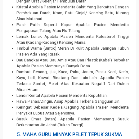
Dengan Urat /Kelenjar Pembuluh Darah.
Kristal Apabila Pasien Menderita Sakit Yang Berkaitan Dengan
Pembekuan Darah, Kram, Batu Ginjal/ Kencing Batu, Kurang
Sinar Matahari.
Pasir Putih Seperti Kapur Apabila Pasien Menderita
Pengapuran Tulang Atau Flu Tulang.
Lemak Lunak Apabila Pasien Menderita Kolesterol Tinggi
Atau (Kadang-Kadang) Kencing Manis.
Timbul Warna (Bintik) Merah Di Kulit Apabila Jaringan Tubuh
Pasien Ada Yang Rusak.
Bau Bangkai Atau Bau Amis Atau Bau Plastik (Kabel) Terbakar
Apabila Pasien Mempunyai Banyak Dosa.
Rambut, Benang, Ijuk, Kaca, Paku, Jarum, Pisau Kecil, Keris,
Kayu, Lidi, Kawat, Binatang Dan Lain-Lain. Apabila Pasien
Terkena Santet, Pelet Atau Kekuatan Negatif Dari Dukun
Aliran Hitam.
Lendir Kental Apabila Pasien Menderita Keputihan.
Hawa Panas/Dingin, Asap Apabila Terkena Gangguan Jin.
Keringat Sebesar Kedelai/Jagung Apabila Pasien Menderita
Penyakit Lupus Atau Sejenisnya.
Susuk Emas (Intan) Apabila Pasien Memasang Susuk
Berkekuatan Jin Jahat (Bukan Energi)
5. MAHA GURU MINYAK PELET TEPUK SUKMA