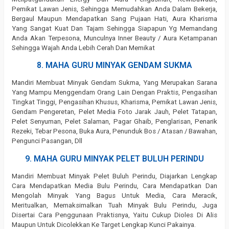
Pemikat Lawan Jenis, Sehingga Memudahkan Anda Dalam Bekerja,
Bergaul Maupun Mendapatkan Sang Pujaan Hati, Aura Kharisma
Yang Sangat Kuat Dan Tajam Sehingga Siapapun Yg Memandang
Anda Akan Terpesona, Munculnya Inner Beauty / Aura Ketampanan
Sehingga Wajah Anda Lebih Cerah Dan Memikat
8. MAHA GURU MINYAK GENDAM SUKMA
Mandiri Membuat Minyak Gendam Sukma, Yang Merupakan Sarana
Yang Mampu Menggendam Orang Lain Dengan Praktis, Pengasihan
Tingkat Tinggi, Pengasihan Khusus, Kharisma, Pemikat Lawan Jenis,
Gendam Pengeretan, Pelet Media Foto Jarak Jauh, Pelet Tatapan,
Pelet Senyuman, Pelet Salaman, Pagar Ghaib, Penglarisan, Penarik
Rezeki, Tebar Pesona, Buka Aura, Penunduk Bos / Atasan / Bawahan,
Pengunci Pasangan, Dll
9. MAHA GURU MINYAK PELET BULUH PERINDU
Mandiri Membuat Minyak Pelet Buluh Perindu, Diajarkan Lengkap
Cara Mendapatkan Media Bulu Perindu, Cara Mendapatkan Dan
Mengolah Minyak Yang Bagus Untuk Media, Cara Meracik,
Meritualkan, Memaksimalkan Tuah Minyak Bulu Perindu, Juga
Disertai Cara Penggunaan Praktisnya, Yaitu Cukup Dioles Di Alis
Maupun Untuk Dicolekkan Ke Target Lengkap Kunci Pakainya.