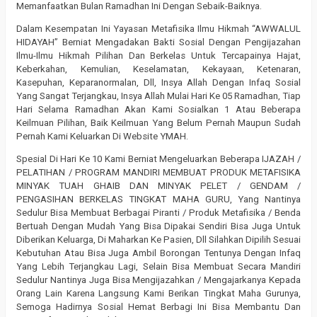
Memanfaatkan Bulan Ramadhan Ini Dengan Sebaik-Baiknya.
Dalam Kesempatan Ini Yayasan Metafisika Ilmu Hikmah “AWWALUL
HIDAYAH” Berniat Mengadakan Bakti Sosial Dengan Pengijazahan
Ilmu-Ilmu Hikmah Pilihan Dan Berkelas Untuk Tercapainya Hajat,
Keberkahan, Kemulian, Keselamatan, Kekayaan, Ketenaran,
Kasepuhan, Keparanormalan, Dll, Insya Allah Dengan Infaq Sosial
Yang Sangat Terjangkau, Insya Allah Mulai Hari Ke 05 Ramadhan, Tiap
Hari Selama Ramadhan Akan Kami Sosialkan 1 Atau Beberapa
Keilmuan Pilihan, Baik Keilmuan Yang Belum Pernah Maupun Sudah
Pernah Kami Keluarkan Di Website YMAH.
Spesial Di Hari Ke 10 Kami Berniat Mengeluarkan Beberapa IJAZAH /
PELATIHAN / PROGRAM MANDIRI MEMBUAT PRODUK METAFISIKA
MINYAK TUAH GHAIB DAN MINYAK PELET / GENDAM /
PENGASIHAN BERKELAS TINGKAT MAHA GURU, Yang Nantinya
Sedulur Bisa Membuat Berbagai Piranti / Produk Metafisika / Benda
Bertuah Dengan Mudah Yang Bisa Dipakai Sendiri Bisa Juga Untuk
Diberikan Keluarga, Di Maharkan Ke Pasien, Dll Silahkan Dipilih Sesuai
Kebutuhan Atau Bisa Juga Ambil Borongan Tentunya Dengan Infaq
Yang Lebih Terjangkau Lagi, Selain Bisa Membuat Secara Mandiri
Sedulur Nantinya Juga Bisa Mengijazahkan / Mengajarkanya Kepada
Orang Lain Karena Langsung Kami Berikan Tingkat Maha Gurunya,
Semoga Hadirnya Sosial Hemat Berbagi Ini Bisa Membantu Dan