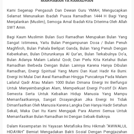
MARHABAN YA RAMADHAN
Kami Segenap Pengasuh Dan Dewan Guru YMAH, Mengucapkan
Selamat Menunaikan Ibadah Puasa Ramadhan 1444 H Bagi Yang
Menjalankan (Muslim), Semoga Amal Ibadah Kita Diterima Oleh Allah
SWT Amin.
Bagi Kaum Muslimin Bulan Suci Ramadhan Merupakan Bulan Yang
Sangat Istimewa, Yaitu Bulan Pengampunan Dosa / Bulan Penuh
Maghfiroh, Bulan Pahala Berlipat Ganda, Bulan Yang Penuh Dengan
Keberkahan, Bulan Diturunkanya Al Qur’an, Bulan Terkabulnya Do’a,
Bulan Adanya Malam Lailatul Qodr, Dan Perlu Kita Ketahui Bulan
Ramadhan Berbeda Dengan Bulan Lainnya Karena Hanya Dibulan
Ramadhan, Energi Spiritual Yang Murni Dan Kuat Hadir Ke Bumi.
Energi Ini Mulai Dari Awal Ramadhan Hingga Puncaknya Pada Malam
Lailatul Qadr Atau Malam 1000 Bulan Dimana Energi Ini Berfungsi
Untuk Menyeimbangkan Alam, Memperkuat Energi Positif Di Alam
Semesta Serta Untuk Kebaikan Hidup Manusia Yang Mampu
Memanfaatkannya, Sangat Disayangkan Jika Energi Ini Tidak
Dimanfaatkan Oleh Manusia Karena Langka Dan Hanya Hadir Setahun
Sekali, Maka Dari Itu Kami Mengajak Para Alumni Semua Untuk
Memanfaatkan Bulan Ramadhan Ini Dengan Sebaik-Baiknya.
Dalam Kesempatan Ini Yayasan Metafisika Ilmu Hikmah “AWWALUL
HIDAYAH” Berniat Mengadakan Bakti Sosial Dengan Pengijazahan