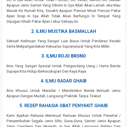
Apapun Jenis Santet Yang Dikirim In Sya Allah Akan Lemah Jika Mau
Masuk Ke Rumah Kita, Sesakti Apapun Pencuri Misal Pencuri Pakai
Ajian Sirep In Sya Allah Tidak Akan Berfungsi Di Tempat Yang
Dipagari Ghaib Pakai Ajian Lebur Sebayu Ini.
2. ILMU MUSTIKA BASMALLAH
Sebuah Keilmuan Yang Sangat Luar Biasa Untuk Penderas Rezeki
Serta Melipatgandakan Kekuatan Supranatural Yang Kita Miliki.
3. ILMU ROJO BRONO
Ilmu Yang Sangat Spesial Untuk Pengundang Uang / Harta Benda
Supaya Kita Hidup Berkecukupan Dan Kaya Raya
4. ILMU RADAR GHAIB
Ilmu Khusus Untuk Meradar / Mendeteksi Benda Bertuah Jenis
Apapun Dengan Mudah, Langsung Praktek Tanpa Tirakat
5. RESEP RAHASIA OBAT PENYAKIT GHAIB
Kami Ajarkan Rahasia Membuat Ramuan Khusus Untuk Penetral /
Penyembuhan Segala Jenis Sihir, Guna-Guna, Santet Jenis Apapun
Yang Cespleng Dan Mujarab, In Sya Allah Langsung Bablas Dan