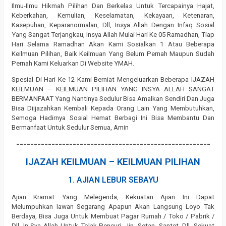
Ilmu-Ilmu Hikmah Pilihan Dan Berkelas Untuk Tercapainya Hajat,
Keberkahan, Kemulian, Keselamatan, Kekayaan, Ketenaran,
Kasepuhan, Keparanormalan, Dll, Insya Allah Dengan Infaq Sosial
Yang Sangat Terjangkau, Insya Allah Mulai Hari Ke 05 Ramadhan, Tiap
Hari Selama Ramadhan Akan Kami Sosialkan 1 Atau Beberapa
Keilmuan Pilihan, Baik Keilmuan Yang Belum Pernah Maupun Sudah
Pernah Kami Keluarkan Di Website YMAH.
Spesial Di Hari Ke 12 Kami Berniat Mengeluarkan Beberapa IJAZAH
KEILMUAN – KEILMUAN PILIHAN YANG INSYA ALLAH SANGAT
BERMANFAAT Yang Nantinya Sedulur Bisa Amalkan Sendiri Dan Juga
Bisa Diijazahkan Kembali Kepada Orang Lain Yang Membutuhkan,
Semoga Hadirnya Sosial Hemat Berbagi Ini Bisa Membantu Dan
Bermanfaat Untuk Sedulur Semua, Amin
=======================================================
IJAZAH KEILMUAN – KEILMUAN PILIHAN
1. AJIAN LEBUR SEBAYU
Ajian Kramat Yang Melegenda, Kekuatan Ajian Ini Dapat
Melumpuhkan lawan Segarang Apapun Akan Langsung Loyo Tak
Berdaya, Bisa Juga Untuk Membuat Pagar Rumah / Toko / Pabrik /
Dll, In Sya Allah Untuk Tolak Pencuri, Jin, Setan, Santet, Dll, Sekuat