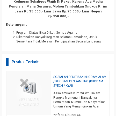
Keilmuan Sekaligus Wajib Di Paket, Karena Ada Media
Pengisian Maha Gurunya, Mohon Tambahkan Ongkos Kirim
Jawa Rp 35.000,- Luar Jawa Rp.70.000,- Luar Negeri
Rp.350.000,-
Keterangan :
Program Diatas Bisa Diikuti Semua Agama
Dikarenakan Banyak Kegiatan Selama Ramadhan, Untuk
Sementara Tidak Melayani Pengijazahan Secara Langsung
Produk Terkait
SOSIALAN PENITISAN KHODAM ALAM
P
/ KHODAM PENDAMPING (KHODAM
“
SYECH / KYAI)
S
Assalamualaikum Wr Wb. Dalam
P
Rangka Memenuhi Banyaknya
B
Permintaan Alumni Dan Masyarakat
K
Umum Yang Menginginkan Agar
B
an
Kami Mengeluarkan Sosialan Untuk
P
*Infaq Hubungi CS
*
Penitisan Khodam Pendamping,
W