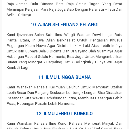
Raja Jaman Dulu Dimana Para Raja Selain Tugas Yang Berat
Memimpin Kerajaan Para Raja Juga Siap Dengan Para Istri – Istri Dan
Selir – Selirnya.
10. AJIAN SELENDANG PELANGI
Kami Ijazahkan Salah Satu Ilmu Wingit Warisan Dewi Lanjar Ratu
Pantai Utara, In Sya Allah Berkhasiat Untuk Pengasian Khusus
Pegangan Kaum Hawa Agar Dicintai Laki – Laki Atau Lebih Intinya
Untuk Istri Supaya Selalu Dicinta Dan Di Sayang Oleh Suaminya Agar
Hubungan Pasutri Selalu Harmonis, Bisa Juga Untuk Mengembalikan
Suami Yang Minggat / Berpaling Hati / Selingkuh / Punya WIL Agar
Kembali Lagi
11. ILMU LINGGA BUANA
Kami Wariskan Rahasia Keilmuan Leluhur Untuk Membuat Dzakar
Lebih Besar Dan Panjang Seukuran Lontong / Lengan Bisa Dirasakan
Pasangan Kita Waktu Berhubungan Intim, Membuat Pasangan Lebih
Puas, Hubungan Pasutri Lebih Harmonis.
12. ILMU JEBROT KUMOLO
Kami Wariskan Rahasia Ilmu Kuno, Rahasia Membuat Minyak Dari
Minyak Kelapa Untuk Kita Oleskan + Urut Ke Alat Vital Sambil Baca