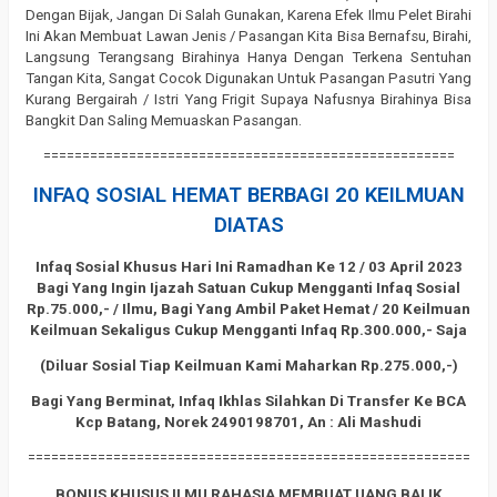
Dengan Bijak, Jangan Di Salah Gunakan, Karena Efek Ilmu Pelet Birahi
Ini Akan Membuat Lawan Jenis / Pasangan Kita Bisa Bernafsu, Birahi,
Langsung Terangsang Birahinya Hanya Dengan Terkena Sentuhan
Tangan Kita, Sangat Cocok Digunakan Untuk Pasangan Pasutri Yang
Kurang Bergairah / Istri Yang Frigit Supaya Nafusnya Birahinya Bisa
Bangkit Dan Saling Memuaskan Pasangan.
=====================================================
INFAQ SOSIAL HEMAT BERBAGI 20 KEILMUAN
DIATAS
Infaq Sosial Khusus Hari Ini Ramadhan Ke 12 / 03 April 2023
Bagi Yang Ingin Ijazah Satuan Cukup Mengganti Infaq Sosial
Rp.75.000,- / Ilmu, Bagi Yang Ambil Paket Hemat / 20 Keilmuan
Keilmuan Sekaligus Cukup Mengganti Infaq Rp.300.000,- Saja
(Diluar Sosial Tiap Keilmuan Kami Maharkan Rp.275.000,-)
Bagi Yang Berminat, Infaq Ikhlas Silahkan Di Transfer Ke BCA
Kcp Batang, Norek 2490198701, An : Ali Mashudi
=========================================================
BONUS KHUSUS ILMU RAHASIA MEMBUAT UANG BALIK