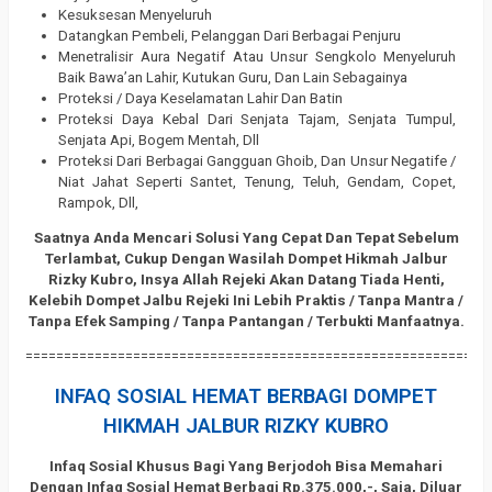
Kesuksesan Menyeluruh
Datangkan Pembeli, Pelanggan Dari Berbagai Penjuru
Menetralisir Aura Negatif Atau Unsur Sengkolo Menyeluruh
Baik Bawa’an Lahir, Kutukan Guru, Dan Lain Sebagainya
Proteksi / Daya Keselamatan Lahir Dan Batin
Proteksi Daya Kebal Dari Senjata Tajam, Senjata Tumpul,
Senjata Api, Bogem Mentah, Dll
Proteksi Dari Berbagai Gangguan Ghoib, Dan Unsur Negatife /
Niat Jahat Seperti Santet, Tenung, Teluh, Gendam, Copet,
Rampok, Dll,
Saatnya Anda Mencari Solusi Yang Cepat Dan Tepat Sebelum
Terlambat, Cukup Dengan Wasilah Dompet Hikmah Jalbur
Rizky Kubro, Insya Allah Rejeki Akan Datang Tiada Henti,
Kelebih Dompet Jalbu Rejeki Ini Lebih Praktis / Tanpa Mantra /
Tanpa Efek Samping / Tanpa Pantangan / Terbukti Manfaatnya.
============================================================
INFAQ SOSIAL HEMAT BERBAGI DOMPET
HIKMAH JALBUR RIZKY KUBRO
Infaq Sosial Khusus Bagi Yang Berjodoh Bisa Memahari
Dengan Infaq Sosial Hemat Berbagi Rp.375.000,-, Saja, Diluar