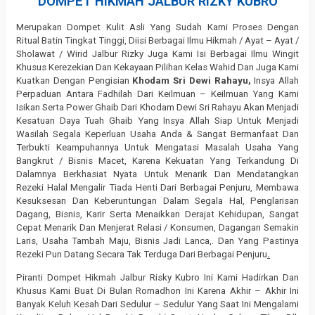
DOMPET HIKMAH JALBUR RIZKY KUBRO
Merupakan Dompet Kulit Asli Yang Sudah Kami Proses Dengan
Ritual Batin Tingkat Tinggi, Diisi Berbagai Ilmu Hikmah / Ayat – Ayat /
Sholawat / Wirid Jalbur Rizky Juga Kami Isi Berbagai Ilmu Wingit
Khusus Kerezekian Dan Kekayaan Pilihan Kelas Wahid Dan Juga Kami
Kuatkan Dengan Pengisian
Khodam Sri Dewi Rahayu,
Insya Allah
Perpaduan Antara Fadhilah Dari Keilmuan – Keilmuan Yang Kami
Isikan Serta Power Ghaib Dari Khodam Dewi Sri Rahayu Akan Menjadi
Kesatuan Daya Tuah Ghaib Yang Insya Allah Siap Untuk Menjadi
Wasilah Segala Keperluan Usaha Anda & Sangat Bermanfaat Dan
Terbukti Keampuhannya Untuk Mengatasi Masalah Usaha Yang
Bangkrut / Bisnis Macet, Karena Kekuatan Yang Terkandung Di
Dalamnya Berkhasiat Nyata Untuk Menarik Dan Mendatangkan
Rezeki Halal Mengalir Tiada Henti Dari Berbagai Penjuru, Membawa
Kesuksesan Dan Keberuntungan Dalam Segala Hal, Penglarisan
Dagang, Bisnis, Karir Serta Menaikkan Derajat Kehidupan, Sangat
Cepat Menarik Dan Menjerat Relasi / Konsumen, Dagangan Semakin
Laris, Usaha Tambah Maju, Bisnis Jadi Lanca,. Dan Yang Pastinya
Rezeki Pun Datang Secara Tak Terduga Dari Berbagai Penjuru
.
Piranti Dompet Hikmah Jalbur Risky Kubro Ini Kami Hadirkan Dan
Khusus Kami Buat Di Bulan Romadhon Ini Karena Akhir – Akhir Ini
Banyak Keluh Kesah Dari Sedulur – Sedulur Yang Saat Ini Mengalami