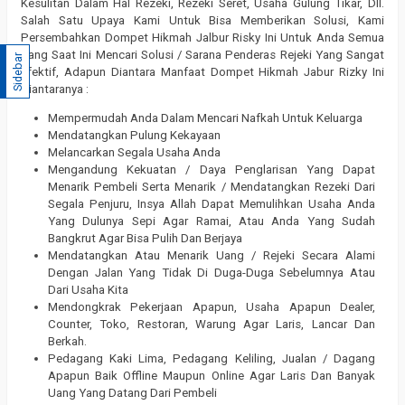
Kesulitan Dalam Hal Rezeki, Rezeki Seret, Usaha Gulung Tikar, Dll.
Salah Satu Upaya Kami Untuk Bisa Memberikan Solusi, Kami
Persembahkan Dompet Hikmah Jalbur Risky Ini Untuk Anda Semua
Yang Saat Ini Mencari Solusi / Sarana Penderas Rejeki Yang Sangat
Sidebar
Efektif, Adapun Diantara Manfaat Dompet Hikmah Jabur Rizky Ini
Diantaranya :
Mempermudah Anda Dalam Mencari Nafkah Untuk Keluarga
Mendatangkan Pulung Kekayaan
Melancarkan Segala Usaha Anda
Mengandung Kekuatan / Daya Penglarisan Yang Dapat
Menarik Pembeli Serta Menarik / Mendatangkan Rezeki Dari
Segala Penjuru, Insya Allah Dapat Memulihkan Usaha Anda
Yang Dulunya Sepi Agar Ramai, Atau Anda Yang Sudah
Bangkrut Agar Bisa Pulih Dan Berjaya
Mendatangkan Atau Menarik Uang / Rejeki Secara Alami
Dengan Jalan Yang Tidak Di Duga-Duga Sebelumnya Atau
Dari Usaha Kita
Mendongkrak Pekerjaan Apapun, Usaha Apapun Dealer,
Counter, Toko, Restoran, Warung Agar Laris, Lancar Dan
Berkah.
Pedagang Kaki Lima, Pedagang Keliling, Jualan / Dagang
Apapun Baik Offline Maupun Online Agar Laris Dan Banyak
Uang Yang Datang Dari Pembeli