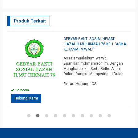
Produk Terkait
GEBYAR BAKTI SOSIAL HEMAT
P
IJAZAH ILMU HIKMAH 76 KE-1 “ASMA’
G
KERAMAT 9 WALI”
D
Assalamualaikum Wr Wb.
R
Bismillahirrohmanirrohiim, Dengan
P
Mengharap Izin Serta Ridho Allah,
U
Dalam Rangka Memperingati Bulan
M
*
Pernikahan Gubes YMAH Yaitu Di
P
*Infaq Hubungi CS
Bulan Juni Ini, Insya Allah Mulai Tgl
K
,
14 s/d 31 Mei Kami Berniat
Tersedia
Membuka Program Gebyar Bakti
Hubungi Kami
Sosial Hemat Ijazah Ilmu Hikmah 76,
Adapun Maksud 76 Yaitu Semua
Keilmuan Yang Kami Ijazahkan Di
Bakti Sosial Ini…
selengkapnya