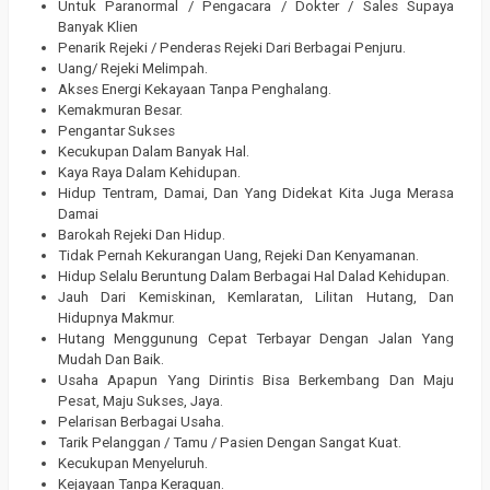
Untuk Paranormal / Pengacara / Dokter / Sales Supaya
Banyak Klien
Penarik Rejeki / Penderas Rejeki Dari Berbagai Penjuru.
Uang/ Rejeki Melimpah.
Akses Energi Kekayaan Tanpa Penghalang.
Kemakmuran Besar.
Pengantar Sukses
Kecukupan Dalam Banyak Hal.
Kaya Raya Dalam Kehidupan.
Hidup Tentram, Damai, Dan Yang Didekat Kita Juga Merasa
Damai
Barokah Rejeki Dan Hidup.
Tidak Pernah Kekurangan Uang, Rejeki Dan Kenyamanan.
Hidup Selalu Beruntung Dalam Berbagai Hal Dalad Kehidupan.
Jauh Dari Kemiskinan, Kemlaratan, Lilitan Hutang, Dan
Hidupnya Makmur.
Hutang Menggunung Cepat Terbayar Dengan Jalan Yang
Mudah Dan Baik.
Usaha Apapun Yang Dirintis Bisa Berkembang Dan Maju
Pesat, Maju Sukses, Jaya.
Pelarisan Berbagai Usaha.
Tarik Pelanggan / Tamu / Pasien Dengan Sangat Kuat.
Kecukupan Menyeluruh.
Kejayaan Tanpa Keraguan.