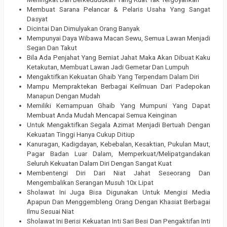
Membuat Sarana Pelancar & Pelaris Usaha Yang Sangat
Dasyat
Dicintai Dan Dimulyakan Orang Banyak
Mempunyai Daya Wibawa Macan Sewu, Semua Lawan Menjadi
Segan Dan Takut
Bila Ada Penjahat Yang Berniat Jahat Maka Akan Dibuat Kaku
Ketakutan, Membuat Lawan Jadi Gemetar Dan Lumpuh
Mengaktifkan Kekuatan Ghaib Yang Terpendam Dalam Diri
Mampu Mempraktekan Berbagai Keilmuan Dari Padepokan
Manapun Dengan Mudah
Memiliki Kemampuan Ghaib Yang Mumpuni Yang Dapat
Membuat Anda Mudah Mencapai Semua Keinginan
Untuk Mengaktifkan Segala Azimat Menjadi Bertuah Dengan
Kekuatan Tinggi Hanya Cukup Ditiup
Kanuragan, Kadigdayan, Kebebalan, Kesaktian, Pukulan Maut,
Pagar Badan Luar Dalam, Memperkuat/Melipatgandakan
Seluruh Kekuatan Dalam Diri Dengan Sangat Kuat
Membentengi Diri Dari Niat Jahat Seseorang Dan
Mengembalikan Serangan Musuh 10x Lipat
Sholawat Ini Juga Bisa Digunakan Untuk Mengisi Media
Apapun Dan Menggembleng Orang Dengan Khasiat Berbagai
Ilmu Sesuai Niat
Sholawat Ini Berisi Kekuatan Inti Sari Besi Dan Pengaktifan Inti