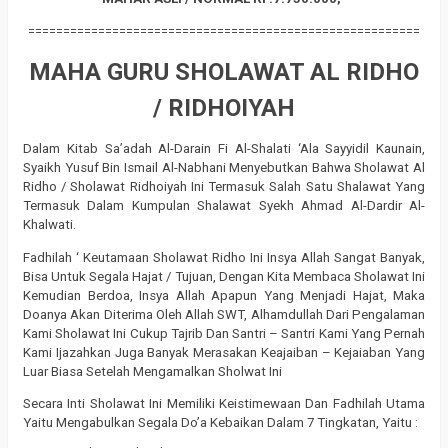
========================================================
MAHA GURU SHOLAWAT AL RIDHO
/ RIDHOIYAH
Dalam Kitab Sa’adah Al-Darain Fi Al-Shalati ‘Ala Sayyidil Kaunain,
Syaikh Yusuf Bin Ismail Al-Nabhani Menyebutkan Bahwa Sholawat Al
Ridho / Sholawat Ridhoiyah Ini Termasuk Salah Satu Shalawat Yang
Termasuk Dalam Kumpulan Shalawat Syekh Ahmad Al-Dardir Al-
Khalwati.
Fadhilah ‘ Keutamaan Sholawat Ridho Ini Insya Allah Sangat Banyak,
Bisa Untuk Segala Hajat / Tujuan, Dengan Kita Membaca Sholawat Ini
Kemudian Berdoa, Insya Allah Apapun Yang Menjadi Hajat, Maka
Doanya Akan Diterima Oleh Allah SWT, Alhamdullah Dari Pengalaman
Kami Sholawat Ini Cukup Tajrib Dan Santri – Santri Kami Yang Pernah
Kami Ijazahkan Juga Banyak Merasakan Keajaiban – Kejaiaban Yang
Luar Biasa Setelah Mengamalkan Sholwat Ini
Secara Inti Sholawat Ini Memiliki Keistimewaan Dan Fadhilah Utama
Yaitu Mengabulkan Segala Do’a Kebaikan Dalam 7 Tingkatan, Yaitu :