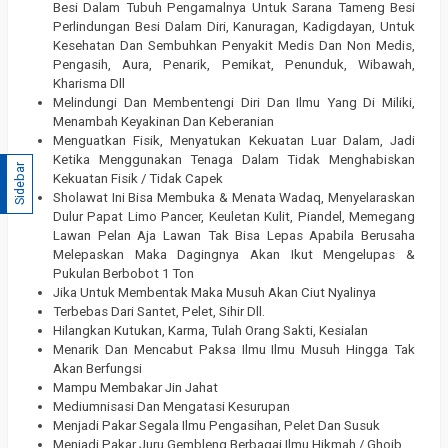
Besi Dalam Tubuh Pengamalnya Untuk Sarana Tameng Besi
Perlindungan Besi Dalam Diri, Kanuragan, Kadigdayan, Untuk
Kesehatan Dan Sembuhkan Penyakit Medis Dan Non Medis,
Pengasih, Aura, Penarik, Pemikat, Penunduk, Wibawah,
Kharisma Dll
Melindungi Dan Membentengi Diri Dan Ilmu Yang Di Miliki,
Menambah Keyakinan Dan Keberanian
Menguatkan Fisik, Menyatukan Kekuatan Luar Dalam, Jadi
Ketika Menggunakan Tenaga Dalam Tidak Menghabiskan
Sidebar
Kekuatan Fisik / Tidak Capek
Sholawat Ini Bisa Membuka & Menata Wadaq, Menyelaraskan
Dulur Papat Limo Pancer, Keuletan Kulit, Piandel, Memegang
Lawan Pelan Aja Lawan Tak Bisa Lepas Apabila Berusaha
Melepaskan Maka Dagingnya Akan Ikut Mengelupas &
Pukulan Berbobot 1 Ton
Jika Untuk Membentak Maka Musuh Akan Ciut Nyalinya
Terbebas Dari Santet, Pelet, Sihir Dll.
Hilangkan Kutukan, Karma, Tulah Orang Sakti, Kesialan
Menarik Dan Mencabut Paksa Ilmu Ilmu Musuh Hingga Tak
Akan Berfungsi
Mampu Membakar Jin Jahat
Mediumnisasi Dan Mengatasi Kesurupan
Menjadi Pakar Segala Ilmu Pengasihan, Pelet Dan Susuk
Menjadi Pakar Juru Gembleng Berbagai Ilmu Hikmah / Ghoib