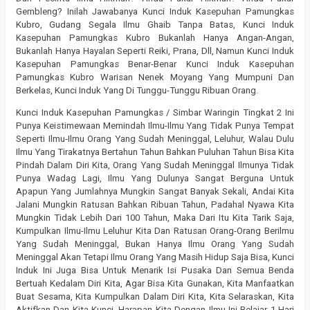
Gembleng? Inilah Jawabanya Kunci Induk Kasepuhan Pamungkas
Kubro, Gudang Segala Ilmu Ghaib Tanpa Batas, Kunci Induk
Kasepuhan Pamungkas Kubro Bukanlah Hanya Angan-Angan,
Bukanlah Hanya Hayalan Seperti Reiki, Prana, Dll, Namun Kunci Induk
Kasepuhan Pamungkas Benar-Benar Kunci Induk Kasepuhan
Pamungkas Kubro Warisan Nenek Moyang Yang Mumpuni Dan
Berkelas, Kunci Induk Yang Di Tunggu-Tunggu Ribuan Orang.
Kunci Induk Kasepuhan Pamungkas / Simbar Waringin Tingkat 2 Ini
Punya Keistimewaan Memindah Ilmu-Ilmu Yang Tidak Punya Tempat
Seperti Ilmu-Ilmu Orang Yang Sudah Meninggal, Leluhur, Walau Dulu
Ilmu Yang Tirakatnya Bertahun Tahun Bahkan Puluhan Tahun Bisa Kita
Pindah Dalam Diri Kita, Orang Yang Sudah Meninggal Ilmunya Tidak
Punya Wadag Lagi, Ilmu Yang Dulunya Sangat Berguna Untuk
Apapun Yang Jumlahnya Mungkin Sangat Banyak Sekali, Andai Kita
Jalani Mungkin Ratusan Bahkan Ribuan Tahun, Padahal Nyawa Kita
Mungkin Tidak Lebih Dari 100 Tahun, Maka Dari Itu Kita Tarik Saja,
Kumpulkan Ilmu-Ilmu Leluhur Kita Dan Ratusan Orang-Orang Berilmu
Yang Sudah Meninggal, Bukan Hanya Ilmu Orang Yang Sudah
Meninggal Akan Tetapi Ilmu Orang Yang Masih Hidup Saja Bisa, Kunci
Induk Ini Juga Bisa Untuk Menarik Isi Pusaka Dan Semua Benda
Bertuah Kedalam Diri Kita, Agar Bisa Kita Gunakan, Kita Manfaatkan
Buat Sesama, Kita Kumpulkan Dalam Diri Kita, Kita Selaraskan, Kita
Aktifkan Dan Kita Kunci, Harapan Kita Dengan Ilmu Ini Belajar 1 Hari