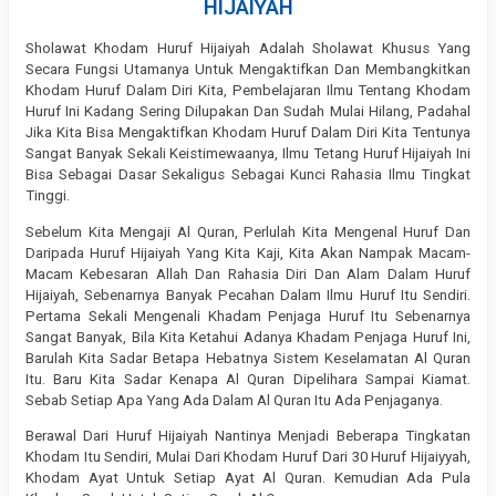
HIJAIYAH
Sholawat Khodam Huruf Hijaiyah Adalah Sholawat Khusus Yang
Secara Fungsi Utamanya Untuk Mengaktifkan Dan Membangkitkan
Khodam Huruf Dalam Diri Kita, Pembelajaran Ilmu Tentang Khodam
Huruf Ini Kadang Sering Dilupakan Dan Sudah Mulai Hilang, Padahal
Jika Kita Bisa Mengaktifkan Khodam Huruf Dalam Diri Kita Tentunya
Sangat Banyak Sekali Keistimewaanya, Ilmu Tetang Huruf Hijaiyah Ini
Bisa Sebagai Dasar Sekaligus Sebagai Kunci Rahasia Ilmu Tingkat
Tinggi.
Sebelum Kita Mengaji Al Quran, Perlulah Kita Mengenal Huruf Dan
Daripada Huruf Hijaiyah Yang Kita Kaji, Kita Akan Nampak Macam-
Macam Kebesaran Allah Dan Rahasia Diri Dan Alam Dalam Huruf
Hijaiyah, Sebenarnya Banyak Pecahan Dalam Ilmu Huruf Itu Sendiri.
Pertama Sekali Mengenali Khadam Penjaga Huruf Itu Sebenarnya
Sangat Banyak, Bila Kita Ketahui Adanya Khadam Penjaga Huruf Ini,
Barulah Kita Sadar Betapa Hebatnya Sistem Keselamatan Al Quran
Itu. Baru Kita Sadar Kenapa Al Quran Dipelihara Sampai Kiamat.
Sebab Setiap Apa Yang Ada Dalam Al Quran Itu Ada Penjaganya.
Berawal Dari Huruf Hijaiyah Nantinya Menjadi Beberapa Tingkatan
Khodam Itu Sendiri, Mulai Dari Khodam Huruf Dari 30 Huruf Hijaiyyah,
Khodam Ayat Untuk Setiap Ayat Al Quran. Kemudian Ada Pula