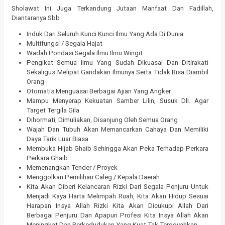
Sholawat Ini Juga Terkandung Jutaan Manfaat Dan Fadillah,
Diantaranya Sbb :
Induk Dari Seluruh Kunci Kunci Ilmu Yang Ada Di Dunia
Multifungsi / Segala Hajat
Wadah Pondasi Segala Ilmu Ilmu Wingit
Pengikat Semua Ilmu Yang Sudah Dikuasai Dan Ditirakati
Sekaligus Melipat Gandakan Ilmunya Serta Tidak Bisa Diambil
Orang
Otomatis Menguasai Berbagai Ajian Yang Angker
Mampu Menyerap Kekuatan Samber Lilin, Susuk Dll. Agar
Target Tergila Gila
Dihormati, Dimuliakan, Disanjung Oleh Semua Orang
Wajah Dan Tubuh Akan Memancarkan Cahaya Dan Memiliki
Daya Tarik Luar Biasa
Membuka Hijab Ghaib Sehingga Akan Peka Terhadap Perkara
Perkara Ghaib
Memenangkan Tender / Proyek
Menggolkan Pemilihan Caleg / Kepala Daerah
Kita Akan Diberi Kelancaran Rizki Dari Segala Penjuru Untuk
Menjadi Kaya Harta Melimpah Ruah, Kita Akan Hidup Sesuai
Harapan Insya Allah Rizki Kita Akan Dicukupi Allah Dari
Berbagai Penjuru Dan Apapun Profesi Kita Insya Allah Akan
Meningkat Dan Berkedudukan Yang Kuat Tak Tergoyahkan