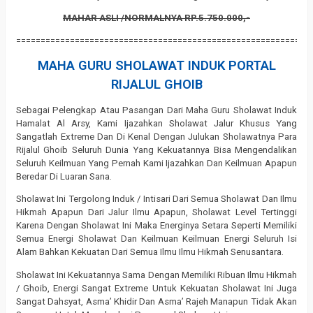
MAHAR ASLI /NORMALNYA RP.5.750.000,-
============================================================
MAHA GURU SHOLAWAT INDUK PORTAL
RIJALUL GHOIB
Sebagai Pelengkap Atau Pasangan Dari Maha Guru Sholawat Induk
Hamalat Al Arsy, Kami Ijazahkan Sholawat Jalur Khusus Yang
Sangatlah Extreme Dan Di Kenal Dengan Julukan Sholawatnya Para
Rijalul Ghoib Seluruh Dunia Yang Kekuatannya Bisa Mengendalikan
Seluruh Keilmuan Yang Pernah Kami Ijazahkan Dan Keilmuan Apapun
Beredar Di Luaran Sana.
Sholawat Ini Tergolong Induk / Intisari Dari Semua Sholawat Dan Ilmu
Hikmah Apapun Dari Jalur Ilmu Apapun, Sholawat Level Tertinggi
Karena Dengan Sholawat Ini Maka Energinya Setara Seperti Memiliki
Semua Energi Sholawat Dan Keilmuan Keilmuan Energi Seluruh Isi
Alam Bahkan Kekuatan Dari Semua Ilmu Ilmu Hikmah Senusantara.
Sholawat Ini Kekuatannya Sama Dengan Memiliki Ribuan Ilmu Hikmah
/ Ghoib, Energi Sangat Extreme Untuk Kekuatan Sholawat Ini Juga
Sangat Dahsyat, Asma’ Khidir Dan Asma’ Rajeh Manapun Tidak Akan