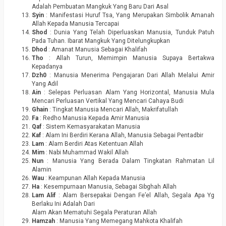
Adalah Pembuatan Mangkuk Yang Baru Dari Asal
Syin
: Manifestasi Huruf Tsa, Yang Merupakan Simbolik Amanah
Allah Kepada Manusia Tercapai
Shod
: Dunia Yang Telah Diperluaskan Manusia, Tunduk Patuh
Pada Tuhan. Ibarat Mangkuk Yang Ditelungkupkan
Dhod
: Amanat Manusia Sebagai Khalifah
Tho
: Allah Turun, Memimpin Manusia Supaya Bertakwa
Kepadanya
Dzh0
: Manusia Menerima Pengajaran Dari Allah Melalui Amir
Yang Adil
Ain
: Selepas Perluasan Alam Yang Horizontal, Manusia Mula
Mencari Perluasan Vertikal Yang Mencari Cahaya Budi
Ghain
: Tingkat Manusia Mencari Allah, Makrifatullah
Fa
: Redho Manusia Kepada Amir Manusia
Qaf
: Sistem Kemasyarakatan Manusia
Kaf
: Alam Ini Berdiri Kerana Allah, Manusia Sebagai Pentadbir
Lam
: Alam Berdiri Atas Ketentuan Allah
Mim
: Nabi Muhammad Wakil Allah
Nun
: Manusia Yang Berada Dalam Tingkatan Rahmatan Lil
Alamin
Wau
: Keampunan Allah Kepada Manusia
Ha
: Kesempurnaan Manusia, Sebagai Sibghah Allah
Lam Alif
: Alam Bersepakai Dengan Fe’el Allah, Segala Apa Yg
Berlaku Ini Adalah Dari
Alam Akan Mematuhi Segala Peraturan Allah
Hamzah
: Manusia Yang Memegang Mahkota Khalifah