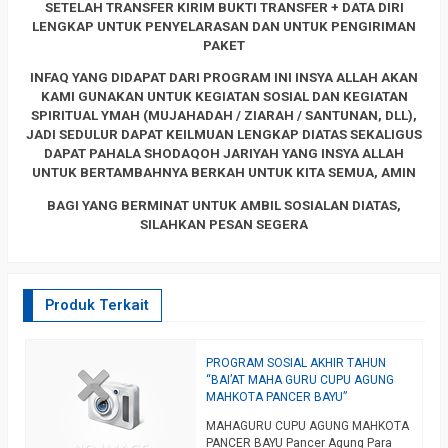
SETELAH TRANSFER KIRIM BUKTI TRANSFER + DATA DIRI
LENGKAP UNTUK PENYELARASAN DAN UNTUK PENGIRIMAN
PAKET
INFAQ YANG DIDAPAT DARI PROGRAM INI INSYA ALLAH AKAN
KAMI GUNAKAN UNTUK KEGIATAN SOSIAL DAN KEGIATAN
SPIRITUAL YMAH (MUJAHADAH / ZIARAH / SANTUNAN, DLL),
JADI SEDULUR DAPAT KEILMUAN LENGKAP DIATAS SEKALIGUS
DAPAT PAHALA SHODAQOH JARIYAH YANG INSYA ALLAH
UNTUK BERTAMBAHNYA BERKAH UNTUK KITA SEMUA, AMIN
BAGI YANG BERMINAT UNTUK AMBIL SOSIALAN DIATAS,
SILAHKAN PESAN SEGERA
Produk Terkait
AN
PROGRAM SOSIAL AKHIR TAHUN
P
I
“BAI’AT MAHA GURU CUPU AGUNG
(
MAHKOTA PANCER BAYU”
P
MAHAGURU CUPU AGUNG MAHKOTA
A
PANCER BAYU Pancer Agung Para
M