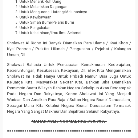
Untuk Menarik Ruh Uang
Untuk Melariskan Dagangan
Untuk Mengurangi Hutang/Melunasinya
Untuk Kewibawaan
Untuk Simah Bumi/Pelaris Bumi
Untuk Pengobatan
Untuk Kebathinan/Ilmu Ilmu Selamat
Sholawat Al Ridho Ini Banyak Diamalkan Para Ulama / Kyai Khos /
Kyai Ponpes / Praktisi Hikmah / Pengusaha / Pejabat / Kalangan
Umum, Dll.
Sholawat Rahasia Untuk Pencapaian Kemakmuran, Kederajatan,
Keberuntungan, Kesuksesan, Kekayaan, Dll. Efek Kita Mengamalkan
Sholawat Ini Tidak Hanya Untuk Pribadi Namun Bisa Juga Untuk
Keluarga Kita, Masyarakat Sekitar Kita, Bahkan Jika Diamalkan
Pemimpin Suatu Wilayah Bahkan Negara Sekalipun Akan Berdampak
Pada Negara Dan Rakyatnya, Konon Sholawat Ini Yang Menjadi
Warisan Dan Amalkan Para Raja / Sultan Negara Brunei Darussalam,
Sebagai Mana Kita Ketahui Negara Brunai Darussalam Termasuk
Negara Yang Sangat Makmur Dan Sejahtera Seluruh Rakyatnya.
MAHAR ASLI / NORMAL RP.2.750.000,-
============================================================