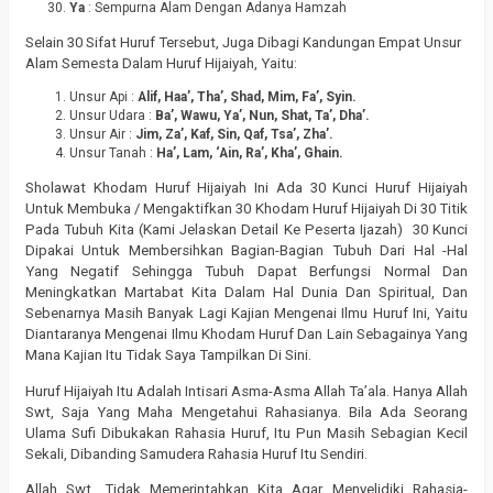
Ya
: Sempurna Alam Dengan Adanya Hamzah
Selain 30 Sifat Huruf Tersebut, Juga Dibagi Kandungan Empat Unsur
Alam Semesta Dalam Huruf Hijaiyah, Yaitu:
Unsur Api :
Alif, Haa’, Tha’, Shad, Mim, Fa’, Syin.
Unsur Udara :
Ba’, Wawu, Ya’, Nun, Shat, Ta’, Dha’.
Unsur Air :
Jim, Za’, Kaf, Sin, Qaf, Tsa’, Zha’.
Unsur Tanah :
Ha’, Lam, ‘Ain, Ra’, Kha’, Ghain.
Sholawat Khodam Huruf Hijaiyah Ini Ada 30 Kunci Huruf Hijaiyah
Untuk Membuka / Mengaktifkan 30 Khodam Huruf Hijaiyah Di 30 Titik
Pada Tubuh Kita (Kami Jelaskan Detail Ke Peserta Ijazah) 30 Kunci
Dipakai Untuk Membersihkan Bagian-Bagian Tubuh Dari Hal -Hal
Yang Negatif Sehingga Tubuh Dapat Berfungsi Normal Dan
Meningkatkan Martabat Kita Dalam Hal Dunia Dan Spiritual, Dan
Sebenarnya Masih Banyak Lagi Kajian Mengenai Ilmu Huruf Ini, Yaitu
Diantaranya Mengenai Ilmu Khodam Huruf Dan Lain Sebagainya Yang
Mana Kajian Itu Tidak Saya Tampilkan Di Sini.
Huruf Hijaiyah Itu Adalah Intisari Asma-Asma Allah Ta’ala. Hanya Allah
Swt, Saja Yang Maha Mengetahui Rahasianya. Bila Ada Seorang
Ulama Sufi Dibukakan Rahasia Huruf, Itu Pun Masih Sebagian Kecil
Sekali, Dibanding Samudera Rahasia Huruf Itu Sendiri.
Allah Swt, Tidak Memerintahkan Kita Agar Menyelidiki Rahasia-