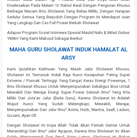
Diselesaikan Pada Malam 12 Rabiul Awal Dengan Pengisian Khusus
Berbagai Macam Ilmu Sholawat Yang Beliau Miliki, Dengan Harapan
Sedulur Semua Yang Berjodoh Dengan Program Ini Mendapat Isian
Yang Lengkap Dan Cas Full Power Berkah Sholawat.
Adapun Program Sosial Istimewa Spesial Maulid Nabi & Milad Gubes
YMAH Yang Kami Maksud Sebagai Berikut :
MAHA GURU SHOLAWAT INDUK HAMALAT AL
ARSY
Kami Ijazahkan Keilmuan Yang Masih Jalur Sholawat Khusus,
Sholawat Ini Termasuk Induk Raja Kunci Kasepuhan Paling Super
Extreme / Puncak Tertinggi Yang Sangat Keras Energi Powernya, 1
Ilmu Sholawat Khusus Untuk Menyempunakan Sekaligus Bisa Untuk
Mewakili Dan Merajai Energi Super Power Seluruh Ilmu² Yang Kita
Miliki Dari Juta’an Jalur (Beda Guru), Karena Sholawat Ini Adalah
Wujud Kunci Yang Sudah Melengkapi, Mewakili, Merajai,
Menyempurnakan Dari Jalur Ilmu² Asma, Hizib, Mantra, Saefi, Laduni,
Qosam, Ajian Dll.
Dengan Sholawat Ini Insya Allah Tidak Akan Pernah Gentar Untuk
Menandingi Dari Ilmu² Jalur Apapun, Karena Ilmu Sholawat Ini Akan
Selalu Mengungguli Dari Ilmu² Yang Lainya, Sholawat Ini Bukan