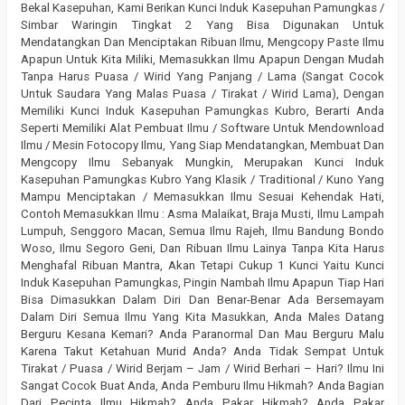
Bekal Kasepuhan, Kami Berikan Kunci Induk Kasepuhan Pamungkas /
Simbar Waringin Tingkat 2 Yang Bisa Digunakan Untuk
Mendatangkan Dan Menciptakan Ribuan Ilmu, Mengcopy Paste Ilmu
Apapun Untuk Kita Miliki, Memasukkan Ilmu Apapun Dengan Mudah
Tanpa Harus Puasa / Wirid Yang Panjang / Lama (Sangat Cocok
Untuk Saudara Yang Malas Puasa / Tirakat / Wirid Lama), Dengan
Memiliki Kunci Induk Kasepuhan Pamungkas Kubro, Berarti Anda
Seperti Memiliki Alat Pembuat Ilmu / Software Untuk Mendownload
Ilmu / Mesin Fotocopy Ilmu, Yang Siap Mendatangkan, Membuat Dan
Mengcopy Ilmu Sebanyak Mungkin, Merupakan Kunci Induk
Kasepuhan Pamungkas Kubro Yang Klasik / Traditional / Kuno Yang
Mampu Menciptakan / Memasukkan Ilmu Sesuai Kehendak Hati,
Contoh Memasukkan Ilmu : Asma Malaikat, Braja Musti, Ilmu Lampah
Lumpuh, Senggoro Macan, Semua Ilmu Rajeh, Ilmu Bandung Bondo
Woso, Ilmu Segoro Geni, Dan Ribuan Ilmu Lainya Tanpa Kita Harus
Menghafal Ribuan Mantra, Akan Tetapi Cukup 1 Kunci Yaitu Kunci
Induk Kasepuhan Pamungkas, Pingin Nambah Ilmu Apapun Tiap Hari
Bisa Dimasukkan Dalam Diri Dan Benar-Benar Ada Bersemayam
Dalam Diri Semua Ilmu Yang Kita Masukkan, Anda Males Datang
Berguru Kesana Kemari? Anda Paranormal Dan Mau Berguru Malu
Karena Takut Ketahuan Murid Anda? Anda Tidak Sempat Untuk
Tirakat / Puasa / Wirid Berjam – Jam / Wirid Berhari – Hari? Ilmu Ini
Sangat Cocok Buat Anda, Anda Pemburu Ilmu Hikmah? Anda Bagian
Dari Pecinta Ilmu Hikmah? Anda Pakar Hikmah? Anda Pakar