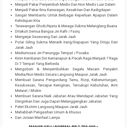
Menjadi Pakar Penyembuh Medis Dan Non Medis Luar Dalam
Menjadi Pakar Ilmu Kanuragan, Kesaktian Dan Kadigdayan
Sangat Membantu Untuk Berbagai Keperluan Apapun Dalam
Kehidupan Kita
Terawangan Ghoib/Nyata & Meraga Sukma Melanglang Buana
Ditakuti Semua Bangsa Jin Kafir / Fasiq
Mengerjai Seseorang Dari Jarak Jauh
Putar Giling Sukma Menarik Irang/Siapapun Yang Dituju Dari
Jarak Jauh
Mediumisasi Jin Penunggu Tempat / Pusaka
Kirim Kembaran Diri Kemanapun & Pecah Raga Menjadi 7 Raga
Di 7 Tempat Yang Berbeda
Mengobati & Menyembuhkan Segala Macam Penyakit
Media/Non Medis Secara Langsung Maupun Jarak Jauh
Membuat Sarana Pengundang Tamu, Rizqi, Keberuntungan,
Kesuksesan, Tercapai Keinginan, Tercukupi Kebutuhan, Anti
Melarat / Miskin
Membuat Sarana Naik Jabatan Atau Mendapat Jabatan Yang
Diinginkan Dan Juga Dapat Melanggengkan Jabatan
Pelet Ekstrim Langsung Maupun Jarak Jauh
Mahabbah Pengasihan Umum & Khusus
Dan Jutaan Manfaat Lainya
MAHAR ASLI / NORMAL RP.7.750.000,-