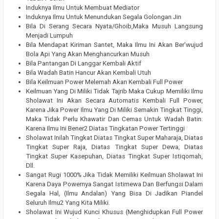
Induknya Ilmu Untuk Membuat Mediator
Induknya Ilmu Untuk Menundukan Segala Golongan Jin
Bila Di Serang Secara Nyata/Ghoib,Maka Musuh Langsung
Menjadi Lumpuh
Bila Mendapat Kiriman Santet, Maka Ilmu Ini Akan Ber’wujud
Bola Api Yang Akan Menghancurkan Musuh
Bila Pantangan Di Langgar Kembali Aktif
Bila Wadah Batin Hancur Akan Kembali Utuh
Bila Keilmuan Power Melemah Akan Kembali Full Power
Keilmuan Yang Di Miliki Tidak Tajrib Maka Cukup Memiliki Ilmu
Sholawat Ini Akan Secara Automatis Kembali Full Power,
Karena Jika Power Ilmu Yang Di Miliki Semakin Tingkat Tinggi,
Maka Tidak Perlu Khawatir Dan Cemas Untuk Wadah Batin.
Karena Ilmu Ini Bener2 Diatas Tingkatan Power Tertinggi
Sholawat Inilah Tingkat Diatas Tingkat Super Maharaja, Diatas
Tingkat Super Raja, Diatas Tingkat Super Dewa, Diatas
Tingkat Super Kasepuhan, Diatas Tingkat Super Istiqomah,
Dll.
Sangat Rugi 1000% Jika Tidak Memiliki Keilmuan Sholawat Ini
Karena Daya Powernya Sangat Istimewa Dan Berfungsi Dalam
Segala Hal, (Ilmu Andalan) Yang Bisa Di Jadikan Piandel
Seluruh Ilmu2 Yang Kita Miliki.
Sholawat Ini Wujud Kunci Khusus (Menghidupkan Full Power