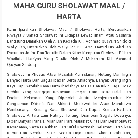
MAHA GURU SHOLAWAT MAAL /
HARTA
Kami Ijazahkan Sholawat Maal / Sholawat Harta, Berdasarkan
Riwayat / Sanad Sholawat Ini Didapat Lewat Ilham Atau Sasmita
Langsung Diajarkan Oleh Allah Kepada KH. Achmad Qusyairi Shiddiq
Waliyullah, Diteruskan Oleh Waliyullah KH. Abd. Hamid Bin ‘Abdillah
Pasuruan Jatim. Dan Tertulis Dalam Kitab Kumpulan Sholawat Pilihan
Wasilatul Harriyah Yang Ditulis Oleh Al-Mukarrom KH. Achmad
Qusyairi Shiddiq.
Sholawat Ini Khusus Atasi Masalah Kemiskinan, Hutang Dan Ingin
Banyak Harta Dan Bagus Ibadah Serta Ahlaqnya. Banyak Orang Ingin
Kaya Tapi Setelah Kaya Harta Ibadahnya Malas Dan Kikir. Juga Tidak
Sedikit Yang Mengejar Kekayaan Dengan Cara Tidak Halal Dan
Dholim, Kekayaan Yang Diperoleh Justru Menjerumuskan Ke
Sengsaraan Didunia Dan Akhirat. Sholawat Ini Akan Membawa
Pembacanya: Senang Baca Sholawat Dan Dapat Semua Fadlilah
Sholawat, Antara Lain Hatinya Tenang, Diampuni Segala Dosanya,
Diberi Banyak Pahala, Allah Dan Para Malaikat Cinta Dan Bersholawat
Kepadanya, Serta Dijauhkan Dari Su’ul Khotimah, Selamat Dari Siksa
Kubur Dan Neraka, Yakin Segala Hajat Dunia Akan Dikabulkan,