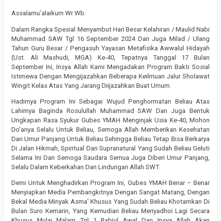
Assalamu’alaikum Wr Wb.
Dalam Rangka Spesial Menyambut Hari Besar Kelahiran / Maulid Nabi
Muhammad SAW Tgl 16 September 2024 Dan Juga Milad / Ulang
Tahun Guru Besar / Pengasuh Yayasan Metafisika Awwalul Hidayah
(Ust. Ali Mashudi, MGA) Ke-40, Tepatnya Tanggal 17 Bulan
September Ini, Insya Allah Kami Mengadakan Program Bakti Sosial
Istimewa Dengan Mengijazahkan Beberapa Keilmuan Jalur Sholawat
Wingit Kelas Atas Yang Jarang Diijazahkan Buat Umum.
Hadirnya Program Ini Sebagai Wujud Penghormatan Beliau Atas
Lahirnya Baginda Rosulullah Muhammad SAW Dan Juga Bentuk
Ungkapan Rasa Syukur Gubes YMAH Menginjak Usia Ke-40, Mohon
Do’anya Selalu Untuk Beliau, Semoga Allah Memberikan Kesehatan
Dan Umur Panjang Untuk Beliau Sehingga Beliau Tetap Bisa Berkarya
Di Jalan Hikmah, Spiritual Dan Supranatural Yang Sudah Beliau Geluti
Selama Ini Dan Semoga Saudara Semua Juga Diberi Umur Panjang,
Selalu Dalam Keberkahan Dan Lindungan Allah SWT.
Demi Untuk Menghadirkan Program Ini, Gubes YMAH Benar – Benar
Menyiapkan Media Pembangkitnya Dengan Sangat Matang, Dengan
Bekal Media Minyak Asma’ Khusus Yang Sudah Beliau Khotamkan Di
Bulan Suro Kemarin, Yang Kemudian Beliau Meriyadhoi Lagi Secara
Khusus Mulai Malam Tgl 1 Rabiul Awal Dan Insya Allah Akan