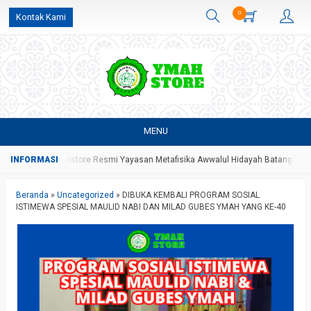
0
Kontak Kami
MENU
akan Webstore Resmi Yayasan Metafisika Awwalul Hidayah Batang
Assalam
Beranda
»
Uncategorized
»
DIBUKA KEMBALI PROGRAM SOSIAL
ISTIMEWA SPESIAL MAULID NABI DAN MILAD GUBES YMAH YANG KE-40