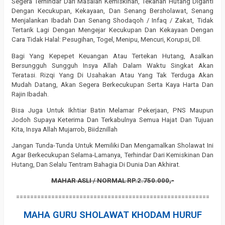
Segera Terhindar Dari Masalah Kemiskinan, Tekanan Hutang Diganti
Dengan Kecukupan, Kekayaan, Dan Senang Bersholawat, Senang
Menjalankan Ibadah Dan Senang Shodaqoh / Infaq / Zakat, Tidak
Tertarik Lagi Dengan Mengejar Kecukupan Dan Kekayaan Dengan
Cara Tidak Halal: Pesugihan, Togel, Menipu, Mencuri, Korupsi, Dll.
Bagi Yang Kepepet Keuangan Atau Tertekan Hutang, Asalkan
Bersungguh Sungguh Insya Allah Dalam Waktu Singkat Akan
Teratasi. Rizqi Yang Di Usahakan Atau Yang Tak Terduga Akan
Mudah Datang, Akan Segera Berkecukupan Serta Kaya Harta Dan
Rajin Ibadah.
Bisa Juga Untuk Ikhtiar Batin Melamar Pekerjaan, PNS Maupun
Jodoh Supaya Keterima Dan Terkabulnya Semua Hajat Dan Tujuan
Kita, Insya Allah Mujarrob, Biidznillah
Jangan Tunda-Tunda Untuk Memiliki Dan Mengamalkan Sholawat Ini
Agar Berkecukupan Selama-Lamanya, Terhindar Dari Kemiskinan Dan
Hutang, Dan Selalu Tentram Bahagia Di Dunia Dan Akhirat.
MAHAR ASLI / NORMAL RP.2.750.000,-
=======================================================
MAHA GURU SHOLAWAT KHODAM HURUF