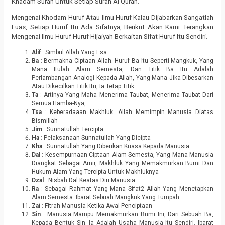
Khadam Surah Untuk Setiap Surah Al Quran.
Mengenai Khodam Huruf Atau Ilmu Huruf Kalau Dijabarkan Sangatlah
Luas, Setiap Huruf Itu Ada Sifatnya, Berikut Akan Kami Terangkan
Mengenai Ilmu Huruf Huruf Hijaiyah Berkaitan Sifat Huruf Itu Sendiri.
Alif
: Simbul Allah Yang Esa
Ba
: Bermakna Ciptaan Allah. Huruf Ba Itu Seperti Mangkuk, Yang
Mana Itulah Alam Semesta, Dan Titik Ba Itu Adalah
Perlambangan Analogi Kepada Allah, Yang Mana Jika Dibesarkan
Atau Dikecilkan Titik Itu, Ia Tetap Titik
Ta
: Artinya Yang Maha Menerima Taubat, Menerima Taubat Dari
Semua Hamba-Nya,
Tsa
: Keberadaaan Makhluk. Allah Memimpin Manusia Diatas
Bismillah
Jim
: Sunnatullah Tercipta
Ha
: Pelaksanaan Sunnatullah Yang Dicipta
Kha
: Sunnatullah Yang Diberikan Kuasa Kepada Manusia
Dal
: Kesempurnaan Ciptaan Alam Semesta, Yang Mana Manusia
Diangkat Sebagai Amir, Makhluk Yang Memakmurkan Bumi Dan
Hukum Alam Yang Tercipta Untuk Makhluknya
Dzal
: Nisbah Dal Keatas Diri Manusia
Ra
: Sebagai Rahmat Yang Mana Sifat2 Allah Yang Menetapkan
Alam Semesta. Ibarat Sebuah Mangkuk Yang Tumpah
Zai
: Fitrah Manusia Ketika Awal Penciptaan
Sin
: Manusia Mampu Memakmurkan Bumi Ini, Dari Sebuah Ba,
Kepada Bentuk Sin. Ia Adalah Usaha Manusia Itu Sendiri. Ibarat