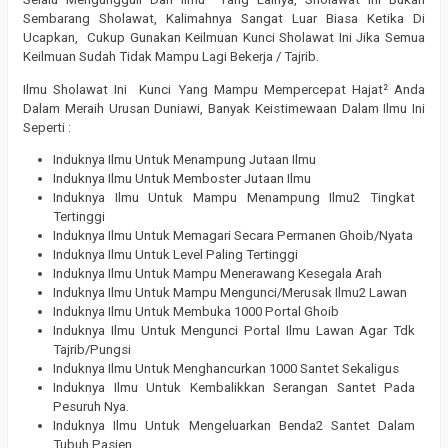
Sembarang Sholawat, Kalimahnya Sangat Luar Biasa Ketika Di
Ucapkan, Cukup Gunakan Keilmuan Kunci Sholawat Ini Jika Semua
Keilmuan Sudah Tidak Mampu Lagi Bekerja / Tajrib.
Ilmu Sholawat Ini Kunci Yang Mampu Mempercepat Hajat² Anda
Dalam Meraih Urusan Duniawi, Banyak Keistimewaan Dalam Ilmu Ini
Seperti :
Induknya Ilmu Untuk Menampung Jutaan Ilmu
Induknya Ilmu Untuk Memboster Jutaan Ilmu
Induknya Ilmu Untuk Mampu Menampung Ilmu2 Tingkat
Tertinggi
Induknya Ilmu Untuk Memagari Secara Permanen Ghoib/Nyata
Induknya Ilmu Untuk Level Paling Tertinggi
Induknya Ilmu Untuk Mampu Menerawang Kesegala Arah
Induknya Ilmu Untuk Mampu Mengunci/Merusak Ilmu2 Lawan
Induknya Ilmu Untuk Membuka 1000 Portal Ghoib
Induknya Ilmu Untuk Mengunci Portal Ilmu Lawan Agar Tdk
Tajrib/Pungsi
Induknya Ilmu Untuk Menghancurkan 1000 Santet Sekaligus
Induknya Ilmu Untuk Kembalikkan Serangan Santet Pada
Pesuruh Nya.
Induknya Ilmu Untuk Mengeluarkan Benda2 Santet Dalam
Tubuh Pasien