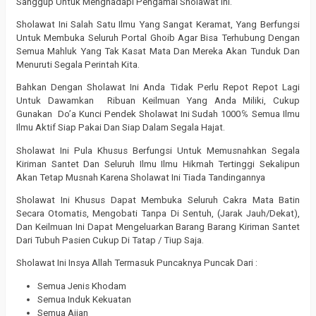
Sanggup Untuk Menghadapi Pengamal Sholawat Ini.
Sholawat Ini Salah Satu Ilmu Yang Sangat Keramat, Yang Berfungsi
Untuk Membuka Seluruh Portal Ghoib Agar Bisa Terhubung Dengan
Semua Mahluk Yang Tak Kasat Mata Dan Mereka Akan Tunduk Dan
Menuruti Segala Perintah Kita.
Bahkan Dengan Sholawat Ini Anda Tidak Perlu Repot Repot Lagi
Untuk Dawamkan Ribuan Keilmuan Yang Anda Miliki, Cukup
Gunakan Do’a Kunci Pendek Sholawat Ini Sudah 1000℅ Semua Ilmu
Ilmu Aktif Siap Pakai Dan Siap Dalam Segala Hajat.
Sholawat Ini Pula Khusus Berfungsi Untuk Memusnahkan Segala
Kiriman Santet Dan Seluruh Ilmu Ilmu Hikmah Tertinggi Sekalipun
Akan Tetap Musnah Karena Sholawat Ini Tiada Tandingannya
Sholawat Ini Khusus Dapat Membuka Seluruh Cakra Mata Batin
Secara Otomatis, Mengobati Tanpa Di Sentuh, (Jarak Jauh/Dekat),
Dan Keilmuan Ini Dapat Mengeluarkan Barang Barang Kiriman Santet
Dari Tubuh Pasien Cukup Di Tatap / Tiup Saja.
Sholawat Ini Insya Allah Termasuk Puncaknya Puncak Dari :
Semua Jenis Khodam
Semua Induk Kekuatan
Semua Ajian