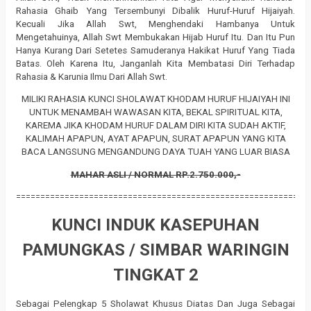
Rahasia Ghaib Yang Tersembunyi Dibalik Huruf-Huruf Hijaiyah.
Kecuali Jika Allah Swt, Menghendaki Hambanya Untuk
Mengetahuinya, Allah Swt Membukakan Hijab Huruf Itu. Dan Itu Pun
Hanya Kurang Dari Setetes Samuderanya Hakikat Huruf Yang Tiada
Batas. Oleh Karena Itu, Janganlah Kita Membatasi Diri Terhadap
Rahasia & Karunia Ilmu Dari Allah Swt.
MILIKI RAHASIA KUNCI SHOLAWAT KHODAM HURUF HIJAIYAH INI
UNTUK MENAMBAH WAWASAN KITA, BEKAL SPIRITUAL KITA,
KAREMA JIKA KHODAM HURUF DALAM DIRI KITA SUDAH AKTIF,
KALIMAH APAPUN, AYAT APAPUN, SURAT APAPUN YANG KITA
BACA LANGSUNG MENGANDUNG DAYA TUAH YANG LUAR BIASA
MAHAR ASLI / NORMAL RP.2.750.000,-
============================================================
KUNCI INDUK KASEPUHAN
PAMUNGKAS / SIMBAR WARINGIN
TINGKAT 2
Sebagai Pelengkap 5 Sholawat Khusus Diatas Dan Juga Sebagai