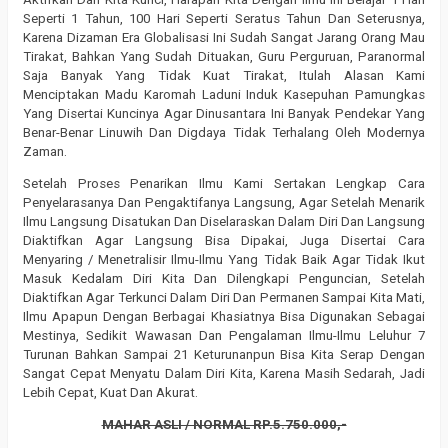
Seperti 1 Tahun, 100 Hari Seperti Seratus Tahun Dan Seterusnya,
Karena Dizaman Era Globalisasi Ini Sudah Sangat Jarang Orang Mau
Tirakat, Bahkan Yang Sudah Dituakan, Guru Perguruan, Paranormal
Saja Banyak Yang Tidak Kuat Tirakat, Itulah Alasan Kami
Menciptakan Madu Karomah Laduni Induk Kasepuhan Pamungkas
Yang Disertai Kuncinya Agar Dinusantara Ini Banyak Pendekar Yang
Benar-Benar Linuwih Dan Digdaya Tidak Terhalang Oleh Modernya
Zaman.
Setelah Proses Penarikan Ilmu Kami Sertakan Lengkap Cara
Penyelarasanya Dan Pengaktifanya Langsung, Agar Setelah Menarik
Ilmu Langsung Disatukan Dan Diselaraskan Dalam Diri Dan Langsung
Diaktifkan Agar Langsung Bisa Dipakai, Juga Disertai Cara
Menyaring / Menetralisir Ilmu-Ilmu Yang Tidak Baik Agar Tidak Ikut
Masuk Kedalam Diri Kita Dan Dilengkapi Penguncian, Setelah
Diaktifkan Agar Terkunci Dalam Diri Dan Permanen Sampai Kita Mati,
Ilmu Apapun Dengan Berbagai Khasiatnya Bisa Digunakan Sebagai
Mestinya, Sedikit Wawasan Dan Pengalaman Ilmu-Ilmu Leluhur 7
Turunan Bahkan Sampai 21 Keturunanpun Bisa Kita Serap Dengan
Sangat Cepat Menyatu Dalam Diri Kita, Karena Masih Sedarah, Jadi
Lebih Cepat, Kuat Dan Akurat.
MAHAR ASLI / NORMAL RP.5.750.000,-