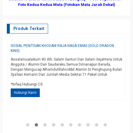
Foto Kedua Kedua Mata (Fotokan Mata Jarak Dekat)
Produk Terkait
SOSIAL PENITISAN KHODAM RAJA NAGA EMAS (GOLD DRAGON
P
KING)
I
Assalamualaikum Wr Wb. Salam Santun Dan Salam Sejahtera Untuk
M
Anggota / Alumni Dan Saudaraku Semua Dimanapun Berada,
P
Dengan Mengucap Alhamdulillahirobbil Alamin Di Penghujung Bulan
P
Sya’ban Kemarin Dari Jumlah Media Sekitar 71 Paket Untuk
K
Penitisan Khodam Naga Emas Ini Sudah Habis, Dikarenakan Masih
M
*Infaq Hubungi CS
*
Banyak Yang Menanyakan Kemarin Kami Sudah Menyelesaikan
P
Lagi Media Penitisanya Sekitar 71 Paket…
selengkapnya
D
Hubungi Kami