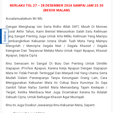
BERLAKU TGL 27 – 28 DESEMBER 2024 SAMPAI JAM 23.30
(BESOK MALAM)
Assalamualaikum Wr Wb.
Dengan Mengharap Izin Serta Ridho Allah SWT, Masih Di Momen
Sosial Akhir Tahun, Kami Berniat Menurunkan Salah Satu Keilmuan
Sidebar
Yang Sangat Penting Juga Untuk Kita Miliki, Keilmuan Yang Mampu
Membangkitkan Kekuatan Istana Ghaib Tuah Mata Yang Mampu
Mengolah / Mencipta Segala Niat / Segala Khasiat / Segala
Keinginan Dan Terpancar Melalui Mata Untuk Hajat Apapun, Khasiat
Apapun, Sejuta Cipta.
Ilmu Semacam Ini Sangat Di Buru Dan Penting Untuk Dimiliki
Siapapun /Profesi Apapun, Karena Kerja Apapun Dengan Siapapun
Mata Ini Tidak Pernah Tertinggal Dan Menjadi Hal Yang Utama Serta
Mudah Dalam Penerapanya Tanpa Kecurigaan Orang Lain, Cara
Menggunakan Kekuatan Mata Ini Cukup Baca Kuncinya 3x Saja
Sambil Tahan Nafas Sambil Mata Memandang Tajam Kedepan /
Target, Ketika Membaca Niat Juga Disertakan Karena Itu Adalah
Sebuah Cipta, Untuk Berbagai Khasiat Agar Mustajab
Ilmu Ini Juga Disebut Jawaranya Ilmu Kekuatan Mata, Seperti