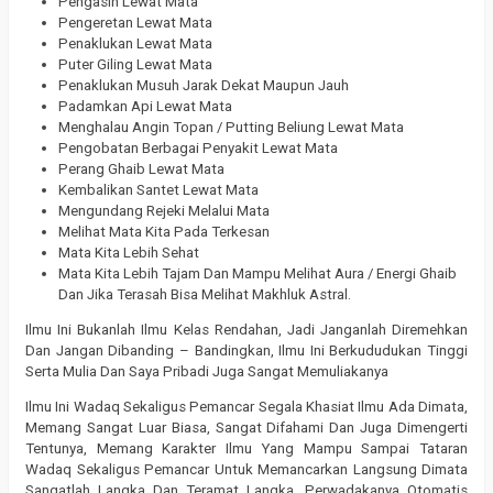
Pengasih Lewat Mata
Pengeretan Lewat Mata
Penaklukan Lewat Mata
Puter Giling Lewat Mata
Penaklukan Musuh Jarak Dekat Maupun Jauh
Padamkan Api Lewat Mata
Menghalau Angin Topan / Putting Beliung Lewat Mata
Pengobatan Berbagai Penyakit Lewat Mata
Perang Ghaib Lewat Mata
Kembalikan Santet Lewat Mata
Mengundang Rejeki Melalui Mata
Melihat Mata Kita Pada Terkesan
Mata Kita Lebih Sehat
Mata Kita Lebih Tajam Dan Mampu Melihat Aura / Energi Ghaib
Dan Jika Terasah Bisa Melihat Makhluk Astral.
Ilmu Ini Bukanlah Ilmu Kelas Rendahan, Jadi Janganlah Diremehkan
Dan Jangan Dibanding – Bandingkan, Ilmu Ini Berkududukan Tinggi
Serta Mulia Dan Saya Pribadi Juga Sangat Memuliakanya
Ilmu Ini Wadaq Sekaligus Pemancar Segala Khasiat Ilmu Ada Dimata,
Memang Sangat Luar Biasa, Sangat Difahami Dan Juga Dimengerti
Tentunya, Memang Karakter Ilmu Yang Mampu Sampai Tataran
Wadaq Sekaligus Pemancar Untuk Memancarkan Langsung Dimata
Sangatlah Langka Dan Teramat Langka, Perwadakanya Otomatis