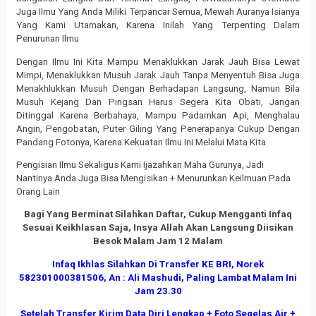
Juga Ilmu Yang Anda Miliki Terpancar Semua, Mewah Auranya Isianya
Yang Kami Utamakan, Karena Inilah Yang Terpenting Dalam
Penurunan Ilmu
Dengan Ilmu Ini Kita Mampu Menaklukkan Jarak Jauh Bisa Lewat
Mimpi, Menaklukkan Musuh Jarak Jauh Tanpa Menyentuh Bisa Juga
Menakhlukkan Musuh Dengan Berhadapan Langsung, Namun Bila
Musuh Kejang Dan Pingsan Harus Segera Kita Obati, Jangan
Ditinggal Karena Berbahaya, Mampu Padamkan Api, Menghalau
Angin, Pengobatan, Puter Giling Yang Penerapanya Cukup Dengan
Pandang Fotonya, Karena Kekuatan Ilmu Ini Melalui Mata Kita
Pengisian Ilmu Sekaligus Kami Ijazahkan Maha Gurunya, Jadi
Nantinya Anda Juga Bisa Mengisikan + Menurunkan Keilmuan Pada
Orang Lain
Bagi Yang Berminat Silahkan Daftar, Cukup Mengganti Infaq
Sesuai Keikhlasan Saja, Insya Allah Akan Langsung Diisikan
Besok Malam Jam 12 Malam
Infaq Ikhlas Silahkan Di Transfer KE BRI, Norek
582301000381506, An : Ali Mashudi, Paling Lambat Malam Ini
Jam 23.30
Setelah Transfer Kirim Data Diri Lengkap + Foto Segelas Air +