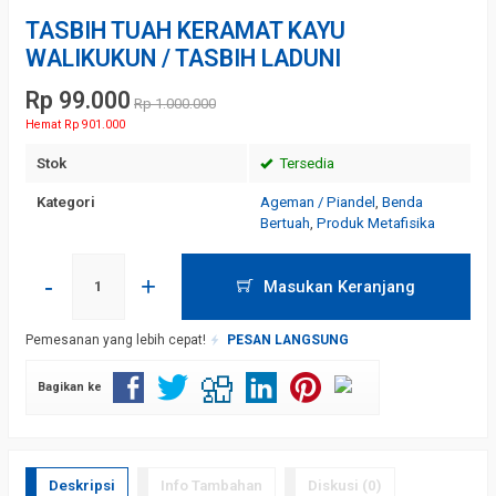
TASBIH TUAH KERAMAT KAYU
WALIKUKUN / TASBIH LADUNI
Rp 99.000
Rp 1.000.000
Hemat Rp 901.000
Stok
Tersedia
Kategori
Ageman / Piandel
,
Benda
Bertuah
,
Produk Metafisika
-
+
Masukan Keranjang
Pemesanan yang lebih cepat!
PESAN LANGSUNG
Bagikan ke
Deskripsi
Info Tambahan
Diskusi (0)