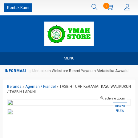
0
Kontak Kami
MENU
MAH Store Yang Merupakan Webstore Resmi Yayasan Metafisika Awwalul Hiday
Beranda
»
Ageman / Piandel
»
TASBIH TUAH KERAMAT KAYU WALIKUKUN
/ TASBIH LADUNI
activate zoom
Diskon
90%