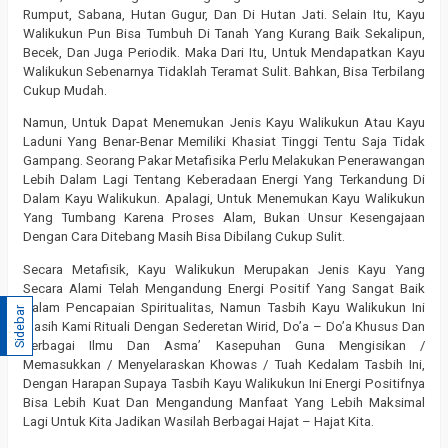
Rumput, Sabana, Hutan Gugur, Dan Di Hutan Jati. Selain Itu, Kayu
Walikukun Pun Bisa Tumbuh Di Tanah Yang Kurang Baik Sekalipun,
Becek, Dan Juga Periodik. Maka Dari Itu, Untuk Mendapatkan Kayu
Walikukun Sebenarnya Tidaklah Teramat Sulit. Bahkan, Bisa Terbilang
Cukup Mudah.
Namun, Untuk Dapat Menemukan Jenis Kayu Walikukun Atau Kayu
Laduni Yang Benar-Benar Memiliki Khasiat Tinggi Tentu Saja Tidak
Gampang. Seorang Pakar Metafisika Perlu Melakukan Penerawangan
Lebih Dalam Lagi Tentang Keberadaan Energi Yang Terkandung Di
Dalam Kayu Walikukun. Apalagi, Untuk Menemukan Kayu Walikukun
Yang Tumbang Karena Proses Alam, Bukan Unsur Kesengajaan
Dengan Cara Ditebang Masih Bisa Dibilang Cukup Sulit.
Secara Metafisik, Kayu Walikukun Merupakan Jenis Kayu Yang
Secara Alami Telah Mengandung Energi Positif Yang Sangat Baik
Dalam Pencapaian Spiritualitas, Namun Tasbih Kayu Walikukun Ini
Sidebar
Masih Kami Rituali Dengan Sederetan Wirid, Do’a – Do’a Khusus Dan
Berbagai Ilmu Dan Asma’ Kasepuhan Guna Mengisikan /
Memasukkan / Menyelaraskan Khowas / Tuah Kedalam Tasbih Ini,
Dengan Harapan Supaya Tasbih Kayu Walikukun Ini Energi Positifnya
Bisa Lebih Kuat Dan Mengandung Manfaat Yang Lebih Maksimal
Lagi Untuk Kita Jadikan Wasilah Berbagai Hajat – Hajat Kita.