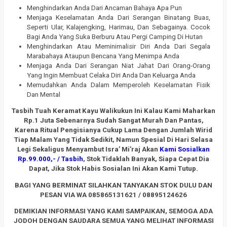
Menghindarkan Anda Dari Ancaman Bahaya Apa Pun
Menjaga Keselamatan Anda Dari Serangan Binatang Buas,
Seperti Ular, Kalajengking, Harimau, Dan Sebagainya. Cocok
Bagi Anda Yang Suka Berburu Atau Pergi Camping Di Hutan
Menghindarkan Atau Meminimalisir Diri Anda Dari Segala
Marabahaya Ataupun Bencana Yang Menimpa Anda
Menjaga Anda Dari Serangan Niat Jahat Dari Orang-Orang
Yang Ingin Membuat Celaka Diri Anda Dan Keluarga Anda
Memudahkan Anda Dalam Memperoleh Keselamatan Fisik
Dan Mental
Tasbih Tuah Keramat Kayu Walikukun Ini Kalau Kami Maharkan
Rp.1 Juta Sebenarnya Sudah Sangat Murah Dan Pantas,
Karena Ritual Pengisianya Cukup Lama Dengan Jumlah Wirid
Tiap Malam Yang Tidak Sedikit, Namun Spesial Di Hari Selasa
Legi Sekaligus Menyambut Isra’ Mi’raj Akan
Kami Sosialkan
Rp.99.000,- / Tasbih
, Stok Tidaklah Banyak, Siapa Cepat Dia
Dapat, Jika Stok Habis Sosialan Ini Akan Kami Tutup.
BAGI YANG BERMINAT SILAHKAN TANYAKAN STOK DULU DAN
PESAN VIA WA 085865131621 / 08895124626
DEMIKIAN INFORMASI YANG KAMI SAMPAIKAN, SEMOGA ADA
JODOH DENGAN SAUDARA SEMUA YANG MELIHAT INFORMASI