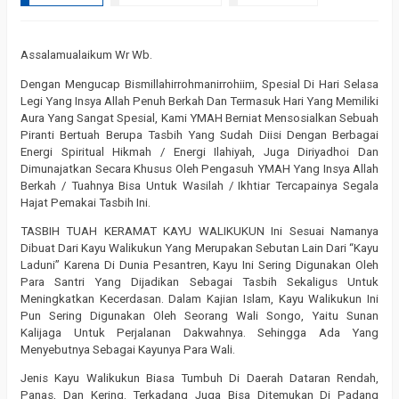
Assalamualaikum Wr Wb.
Dengan Mengucap Bismillahirrohmanirrohiim, Spesial Di Hari Selasa
Legi Yang Insya Allah Penuh Berkah Dan Termasuk Hari Yang Memiliki
Aura Yang Sangat Spesial, Kami YMAH Berniat Mensosialkan Sebuah
Piranti Bertuah Berupa Tasbih Yang Sudah Diisi Dengan Berbagai
Energi Spiritual Hikmah / Energi Ilahiyah, Juga Diriyadhoi Dan
Dimunajatkan Secara Khusus Oleh Pengasuh YMAH Yang Insya Allah
Berkah / Tuahnya Bisa Untuk Wasilah / Ikhtiar Tercapainya Segala
Hajat Pemakai Tasbih Ini.
TASBIH TUAH KERAMAT KAYU WALIKUKUN Ini Sesuai Namanya
Dibuat Dari Kayu Walikukun Yang Merupakan Sebutan Lain Dari “Kayu
Laduni” Karena Di Dunia Pesantren, Kayu Ini Sering Digunakan Oleh
Para Santri Yang Dijadikan Sebagai Tasbih Sekaligus Untuk
Meningkatkan Kecerdasan. Dalam Kajian Islam, Kayu Walikukun Ini
Pun Sering Digunakan Oleh Seorang Wali Songo, Yaitu Sunan
Kalijaga Untuk Perjalanan Dakwahnya. Sehingga Ada Yang
Menyebutnya Sebagai Kayunya Para Wali.
Jenis Kayu Walikukun Biasa Tumbuh Di Daerah Dataran Rendah,
Panas, Dan Kering. Terkadang Juga Bisa Ditemukan Di Padang