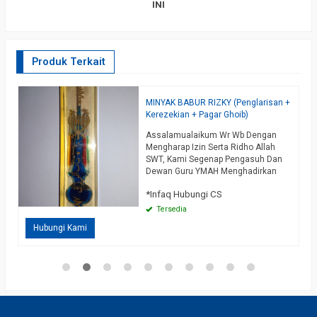
INI
Produk Terkait
MINYAK BABUR RIZKY (Penglarisan +
S
Kerezekian + Pagar Ghoib)
M
Assalamualaikum Wr Wb Dengan
A
Mengharap Izin Serta Ridho Allah
S
SWT, Kami Segenap Pengasuh Dan
I
Dewan Guru YMAH Menghadirkan
P
Sarana / Media Untuk Wasilah
M
*Infaq Hubungi CS
*
Penglarisan, Kerezekian Dan Pagar
P
Ghoib Dengan Tingkatan Sepuh /
D
Tersedia
Di
Kelas Ekstrim, Media Yang Kami
Hubungi Kami
Buat Dengan Sarana Minyak
Berkelas, Minyak Yang Banyak
Digunakan Ahli Hikmah Yaitu MINYAK
BABUR RIZKY, Mungkin Anda Mulai…
selengkapnya