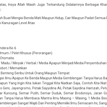
iatas, Insya Allah Masih Juga Terkandung Didalamnya Berbagai Kha
 :
 Buat Mengisi Benda Mati Maupun Hidup, Cair Maupun Padat Semua B
i Kanuragan Level Atas
Indera Ke-6
Umum / Pelet Khusus (Perorangan)
Otomatis.
 / Madu / Minyak / Herbal / Media Apapun Menjadi Media Penyembuha
bobot / Mematikan
 Benteng Seribu Untuk Orang Maupun Tempat
si Ilmu Apapun Ke Benda Maupun Media Gemblengan Tanpa Harus Bac
apun Yang Ingin Kita Isikan Tinggal Kita Niatkan Saja, Contoh Kita Niat
ro Geni, Jayengromo, Petak Sayyidina Ali, Petak Sayidina Hamzah, P
ar Kuncung, Semar Putih, Semar Duduk, Semar Brodonoyo, Jaran Goy
an Tanpa Harus Membaca Mantra Ilmu Masing – Masing, 1 Media Bisa 
emblengan Sangat Wajib Dan Penting Memiliki Ilmu Semacam Ini, San