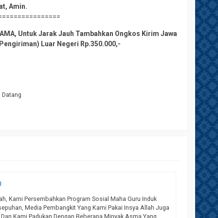
at, Amin.
================
L SAMA, Untuk Jarak Jauh Tambahkan Ongkos Kirim Jawa
a Pengiriman) Luar Negeri Rp.350.000,-
m Datang
I
PROGRAM 
llah, Kami Persembahkan Program Sosial Maha Guru Induk
Assalamua
epuhan, Media Pembangkit Yang Kami Pakai Insya Allah Juga
Kesempata
s Dan Kami Padukan Dengan Beberapa Minyak Asma Yang
Cukup Agu