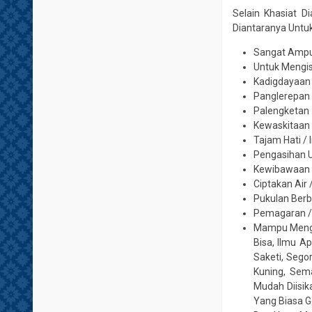
Selain Khasiat D
Diantaranya Untuk
Sangat Ampuh
Untuk Mengis
Kadigdayaan
Panglerepan
Palengketan
Kewaskitaan
Tajam Hati / 
Pengasihan 
Kewibawaan 
Ciptakan Air
Pukulan Ber
Pemagaran /
Mampu Mengi
Bisa, Ilmu Ap
Saketi, Sego
Kuning, Sem
Mudah Diisik
Yang Biasa G