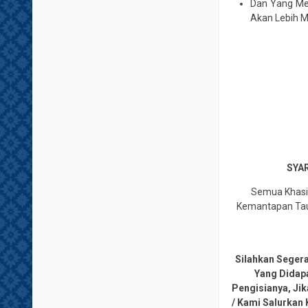
Dan Yang Men
Akan Lebih 
SYAR
Semua Khasia
Kemantapan Tauh
Silahkan Seger
Yang Didap
Pengisianya, Ji
/ Kami Salurkan 