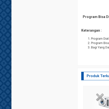
Program Bisa Di
Keterangan :
Program Diat
Program Bisa 
Bagi Yang Da
Produk Terka
ODAM MACAN NUSANTARA)
llah SWT Atas Segala Limpahan Rahmat Dan Karunia-
unjungan Nabi Agung Muhammad SAW, Alhamdulillah Wa
a Awal Tahun 2006 Kami Merintis Dan Mendirikan