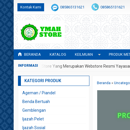
Kontak Kami
085865131621
085865131621
admin@awwalulhidayah.com
BERANDA
KATALOG
KEILMUAN
PRODUK MET
 Datang Di YMAH Store Yang Merupakan Webstore Resmi Yayasan Meta
KATEGORI PRODUK
Beranda
»
Uncatego
Ageman / Piandel
Benda Bertuah
Gemblengan
Ijazah Pelet
Ijazah Sosial