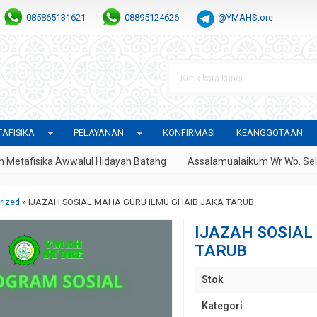
085865131621
08895124626
@YMAHStore
AFISIKA
PELAYANAN
KONFIRMASI
KEANGGOTAAN
fisika Awwalul Hidayah Batang
Assalamualaikum Wr Wb. Selamat
rized
»
IJAZAH SOSIAL MAHA GURU ILMU GHAIB JAKA TARUB
IJAZAH SOSIAL
TARUB
Stok
Kategori