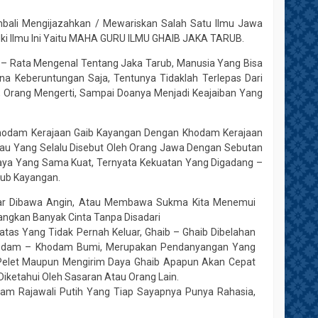
mbali Mengijazahkan / Mewariskan Salah Satu Ilmu Jawa
lki Ilmu Ini Yaitu MAHA GURU ILMU GHAIB JAKA TARUB.
 – Rata Mengenal Tentang Jaka Tarub, Manusia Yang Bisa
na Keberuntungan Saja, Tentunya Tidaklah Terlepas Dari
i, Orang Mengerti, Sampai Doanya Menjadi Keajaiban Yang
 Khodam Kerajaan Gaib Kayangan Dengan Khodam Kerajaan
Atau Yang Selalu Disebut Oleh Orang Jawa Dengan Sebutan
aya Yang Sama Kuat, Ternyata Kekuatan Yang Digadang –
rub Kayangan.
ebar Dibawa Angin, Atau Membawa Sukma Kita Menemui
ngkan Banyak Cinta Tanpa Disadari
ratas Yang Tidak Pernah Keluar, Ghaib – Ghaib Dibelahan
Khodam – Khodam Bumi, Merupakan Pendanyangan Yang
Pelet Maupun Mengirim Daya Ghaib Apapun Akan Cepat
Diketahui Oleh Sasaran Atau Orang Lain.
am Rajawali Putih Yang Tiap Sayapnya Punya Rahasia,