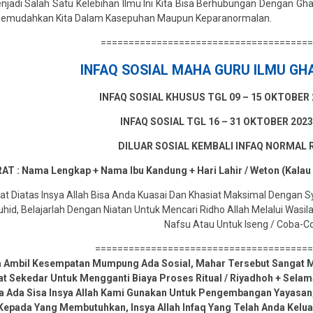
jadi Salah Satu Kelebihan Ilmu Ini Kita Bisa Berhubungan Dengan Gh
Memudahkan Kita Dalam Kasepuhan Maupun Keparanormalan.
=====================================
INFAQ SOSIAL
MAHA GURU ILMU GHA
INFAQ SOSIAL KHUSUS TGL 09 – 15 OKTOBER 2
INFAQ SOSIAL TGL 16 – 31 OKTOBER 2023 
DILUAR SOSIAL KEMBALI INFAQ NORMAL RP
AT : Nama Lengkap + Nama Ibu Kandung + Hari Lahir / Weton (Kalau
t Diatas Insya Allah Bisa Anda Kuasai Dan Khasiat Maksimal Dengan 
id, Belajarlah Dengan Niatan Untuk Mencari Ridho Allah Melalui Wasil
Nafsu Atau Untuk Iseng / Coba-C
======================================
a Ambil Kesempatan Mumpung Ada Sosial, Mahar Tersebut Sangat M
at Sekedar Untuk Mengganti Biaya Proses Ritual / Riyadhoh + Sel
ka Ada Sisa Insya Allah Kami Gunakan Untuk Pengembangan Yayasan,
Kepada Yang Membutuhkan, Insya Allah Infaq Yang Telah Anda Kelua