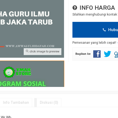
INFO HARGA
Silahkan menghubungi kontak 
Hubu
Pemesanan yang lebih cepat!
click image to preview
Bagikan ke
Info Tambahan
Diskusi (0)
 Wr Wb.