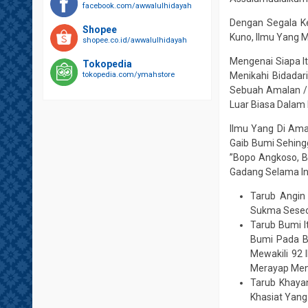
facebook.com/awwalulhidayah
Dengan Segala K
Shopee
Kuno, Ilmu Yang 
shopee.co.id/awwalulhidayah
Mengenai Siapa I
Tokopedia
tokopedia.com/ymahstore
Menikahi Bidadar
Sebuah Amalan / 
Luar Biasa Dalam
Ilmu Yang Di Am
Gaib Bumi Sehing
”Bopo Angkoso, B
Gadang Selama Ini
Tarub Angin
Sukma Seseor
Tarub Bumi I
Bumi Pada B
Mewakili 92
Merayap Menu
Tarub Khaya
Khasiat Yang