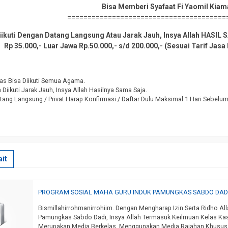
Bisa Memberi Syafaat Fi Yaomil Kiam
=======================================
ikuti Dengan Datang Langsung Atau Jarak Jauh, Insya Allah HASI
Rp 35.000,- Luar Jawa Rp.50.000,- s/d 200.000,- (Sesuai Tarif Jas
as Bisa Diikuti Semua Agama.
Diikuti Jarak Jauh, Insya Allah Hasilnya Sama Saja.
tang Langsung / Privat Harap Konfirmasi / Daftar Dulu Maksimal 1 Hari Sebelu
it
PROGRAM SOSIAL MAHA GURU INDUK PAMUNGKAS SABDO DAD
Bismillahirrohmanirrohiim. Dengan Mengharap Izin Serta Ridho A
Pamungkas Sabdo Dadi, Insya Allah Termasuk Keilmuan Kelas Kas
Merupakan Media Berkelas, Menggunakan Media Rajahan Khusu