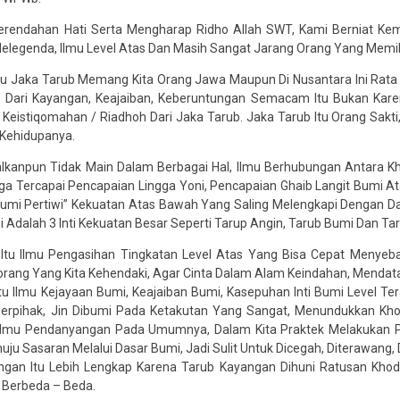
erendahan Hati Serta Mengharap Ridho Allah SWT, Kami Berniat Ke
Melegenda, Ilmu Level Atas Dan Masih Sangat Jarang Orang Yang Memi
tu Jaka Tarub Memang Kita Orang Jawa Maupun Di Nusantara Ini Rata
i Dari Kayangan, Keajaiban, Keberuntungan Semacam Itu Bukan Kare
Keistiqomahan / Riadhoh Dari Jaka Tarub. Jaka Tarub Itu Orang Sakt
 Kehidupanya.
alkanpun Tidak Main Dalam Berbagai Hal, Ilmu Berhubungan Antara
ga Tercapai Pencapaian Lingga Yoni, Pencapaian Ghaib Langit Bumi 
umi Pertiwi” Kekuatan Atas Bawah Yang Saling Melengkapi Dengan D
 Adalah 3 Inti Kekuatan Besar Seperti Tarup Angin, Tarub Bumi Dan Ta
 Itu Ilmu Pengasihan Tingkatan Level Atas Yang Bisa Cepat Meny
ang Yang Kita Kehendaki, Agar Cinta Dalam Alam Keindahan, Mendata
tu Ilmu Kejayaan Bumi, Keajaiban Bumi, Kasepuhan Inti Bumi Level Te
erpihak, Jin Dibumi Pada Ketakutan Yang Sangat, Menundukkan 
 Ilmu Pendanyangan Pada Umumnya, Dalam Kita Praktek Melakukan 
ju Sasaran Melalui Dasar Bumi, Jadi Sulit Untuk Dicegah, Diterawang, 
ngan Itu Lebih Lengkap Karena Tarub Kayangan Dihuni Ratusan Khod
 Berbeda – Beda.